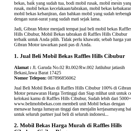
bekas, baik yang sudah tua, bodi mobil rusak, mobil mesin yan
rusak, mobil bekas kecelakaan/tabrakan, mobil bekas kebakara
mobil bekas kebanjiran, dan bahkan mobil yang sudah terbengk
dengan surat-surat yang sudah mati sejak lama.
Jadi, Gibran Motor menjadi tempat jual beli mobil bekas Raffle
Hills Cibubur, Mobil Bekas tabrakan di Raffles Hills Cibubur
terbaik untuk Anda pilih. Tidak perlu khawatir, sebab harga ya
Gibran Motor tawarkan pasti pas di Anda.
1. Jual Beli Mobil Bekas Raffles Hills Cibubur
Alamat :
Jl. Garuda No.02 Rt.002/Rw.002 Jatiluhur jatiasih
Bekasi,Jawa Barat 17425
Nomor Telepon:
087896856062
Jual Beli Mobil Bekas di Raffles Hills Cibubur 100% di Gibran
Motor penawaran Harga Tertinggi dan Siap mlihat unit untuk c
kelokasi kamu di Raffles Hills Cibubur, Sudah lebih dari 5000
www.belimobibekas.com membeli unit Mobil bekas dengan
menawar harga lumayan tinggi dan menjalin kerjasamayang ba
untuk seluruh partner jual beli di seluruh indonesi...
2. Mobil Bekas Harga Murah di Raffles Hills