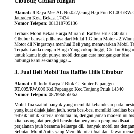
Cibubur, Cicilan Ringan
Alamat:
Jl Raya Mes AL No.027,Gang Haji Fiin RT.001/RW.
Jatiraden Kota Bekasi 17434
Nomor Telepon:
081318705136
Terbaik Mobil Bekas Harga Murah di Raffles Hills Cibubur
Cibubur banyak pilihanya dari Mulai 1.Gibran Motor - 2.Winn
Motor dll Ningratnya menJual Beli yang menawarkan Mobil T
Terpakai anda dengan Harga Yang cukup tinggi, Cicilan Ringa
untuk kamu ingin punya mobil dengan cara mengangsur bisa
hubungi kami sekarang juga...
3. Jual Beli Mobil Tua Raffles Hills Cibubur
Alamat :
Jl. Indo Karya 2 Blok G. Sunter Papanggo
RT.005/RW.006 Kel.Papanggo Kec.Tanjung Priuk 14340
Nomor Telepon:
087896856062
Mobil Tua saatini banyak yang memiliki kebandelan pada mesi
yang kuat diajak jalan jauh, serta besi-besi memiliki kualitas bes
terbaik untuk kriteria mobiltua ini, dengan jaman modern ini bi
kita pasang alat pengirit bensin danpenyaman penguna disaat
perjalanan jauh bersama keluarga dll.. banyak mobil tua denga
Sebutan Mobil Antik yang Memiliki nilai Jual dan Tawar men