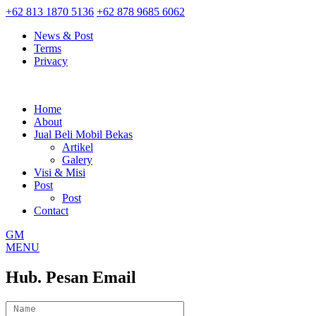
+62 813 1870 5136
+62 878 9685 6062
News & Post
Terms
Privacy
Home
About
Jual Beli Mobil Bekas
Artikel
Galery
Visi & Misi
Post
Post
Contact
GM
MENU
Hub. Pesan Email