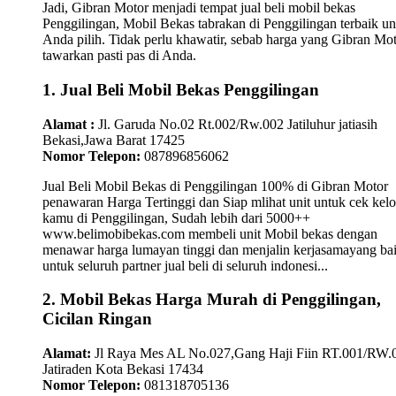
Jadi, Gibran Motor menjadi tempat jual beli mobil bekas
Penggilingan, Mobil Bekas tabrakan di Penggilingan terbaik u
Anda pilih. Tidak perlu khawatir, sebab harga yang Gibran Mo
tawarkan pasti pas di Anda.
1. Jual Beli Mobil Bekas Penggilingan
Alamat :
Jl. Garuda No.02 Rt.002/Rw.002 Jatiluhur jatiasih
Bekasi,Jawa Barat 17425
Nomor Telepon:
087896856062
Jual Beli Mobil Bekas di Penggilingan 100% di Gibran Motor
penawaran Harga Tertinggi dan Siap mlihat unit untuk cek kelo
kamu di Penggilingan, Sudah lebih dari 5000++
www.belimobibekas.com membeli unit Mobil bekas dengan
menawar harga lumayan tinggi dan menjalin kerjasamayang ba
untuk seluruh partner jual beli di seluruh indonesi...
2. Mobil Bekas Harga Murah di Penggilingan,
Cicilan Ringan
Alamat:
Jl Raya Mes AL No.027,Gang Haji Fiin RT.001/RW.
Jatiraden Kota Bekasi 17434
Nomor Telepon:
081318705136