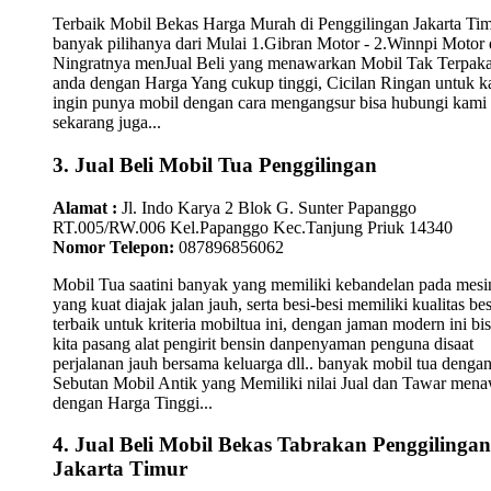
Terbaik Mobil Bekas Harga Murah di Penggilingan Jakarta Ti
banyak pilihanya dari Mulai 1.Gibran Motor - 2.Winnpi Motor 
Ningratnya menJual Beli yang menawarkan Mobil Tak Terpaka
anda dengan Harga Yang cukup tinggi, Cicilan Ringan untuk 
ingin punya mobil dengan cara mengangsur bisa hubungi kami
sekarang juga...
3. Jual Beli Mobil Tua Penggilingan
Alamat :
Jl. Indo Karya 2 Blok G. Sunter Papanggo
RT.005/RW.006 Kel.Papanggo Kec.Tanjung Priuk 14340
Nomor Telepon:
087896856062
Mobil Tua saatini banyak yang memiliki kebandelan pada mesi
yang kuat diajak jalan jauh, serta besi-besi memiliki kualitas bes
terbaik untuk kriteria mobiltua ini, dengan jaman modern ini bi
kita pasang alat pengirit bensin danpenyaman penguna disaat
perjalanan jauh bersama keluarga dll.. banyak mobil tua denga
Sebutan Mobil Antik yang Memiliki nilai Jual dan Tawar men
dengan Harga Tinggi...
4. Jual Beli Mobil Bekas Tabrakan Penggilingan
Jakarta Timur