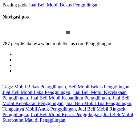
Posting pada
Jual Beli Mobil Bekas Penggilingan
Navigasi pos
787 people like www.belimobilbekas.com Penggilingan
Tags:
Mobil Bekas Penggilingan
,
Beli Mobil Bekas Penggilingan
,
Jual Beli Mobil Laka Penggilingan
,
Jual Beli Mobil Kecelakaan
Penggilingan
,
Jual Beli Mobil Kebanjiran Penggilingan
,
Jual Beli
Mobil Kebakaran Penggilingan
,
Jual Beli Mobil Tua Penggilingan
,
Tempatnya Mobil Antik Penggilingan
,
Jual Beli Mobil Ringsek
Penggilingan
,
Jual Beli Mobil Rusak Penggilingan
,
Jual Beli Mobil
Surat-surat Mati di Penggilingan