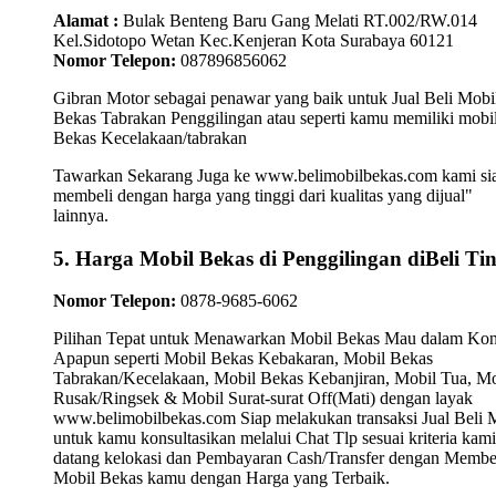
Alamat :
Bulak Benteng Baru Gang Melati RT.002/RW.014
Kel.Sidotopo Wetan Kec.Kenjeran Kota Surabaya 60121
Nomor Telepon:
087896856062
Gibran Motor sebagai penawar yang baik untuk Jual Beli Mobi
Bekas Tabrakan Penggilingan atau seperti kamu memiliki mobi
Bekas Kecelakaan/tabrakan
Tawarkan Sekarang Juga ke www.belimobilbekas.com kami si
membeli dengan harga yang tinggi dari kualitas yang dijual"
lainnya.
5. Harga Mobil Bekas di Penggilingan diBeli Ti
Nomor Telepon:
0878-9685-6062
Pilihan Tepat untuk Menawarkan Mobil Bekas Mau dalam Kon
Apapun seperti Mobil Bekas Kebakaran, Mobil Bekas
Tabrakan/Kecelakaan, Mobil Bekas Kebanjiran, Mobil Tua, Mo
Rusak/Ringsek & Mobil Surat-surat Off(Mati) dengan layak
www.belimobilbekas.com Siap melakukan transaksi Jual Beli 
untuk kamu konsultasikan melalui Chat Tlp sesuai kriteria kami
datang kelokasi dan Pembayaran Cash/Transfer dengan Membe
Mobil Bekas kamu dengan Harga yang Terbaik.