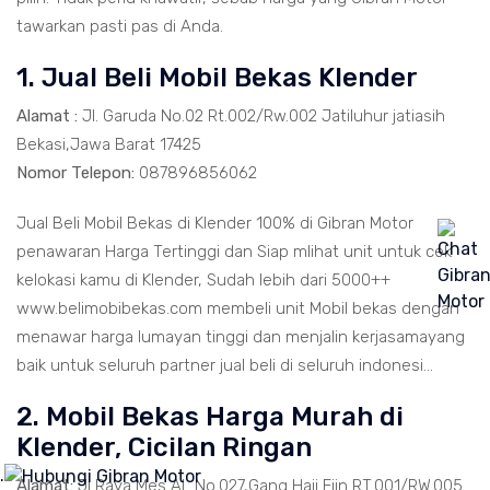
tawarkan pasti pas di Anda.
1. Jual Beli Mobil Bekas Klender
Alamat :
Jl. Garuda No.02 Rt.002/Rw.002 Jatiluhur jatiasih
Bekasi,Jawa Barat 17425
Nomor Telepon:
087896856062
Jual Beli Mobil Bekas di Klender 100% di Gibran Motor
penawaran Harga Tertinggi dan Siap mlihat unit untuk cek
kelokasi kamu di Klender, Sudah lebih dari 5000++
www.belimobibekas.com membeli unit Mobil bekas dengan
menawar harga lumayan tinggi dan menjalin kerjasamayang
baik untuk seluruh partner jual beli di seluruh indonesi...
2. Mobil Bekas Harga Murah di
Klender, Cicilan Ringan
.
Alamat:
Jl Raya Mes AL No.027,Gang Haji Fiin RT.001/RW.005