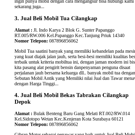
ingin punya mobil dengan cara mengangsur bisa hubungi kami
sekarang juga...
3. Jual Beli Mobil Tua Cilangkap
Alamat :
Jl. Indo Karya 2 Blok G. Sunter Papanggo
RT.005/RW.006 Kel.Papanggo Kec.Tanjung Priuk 14340
Nomor Telepon:
087896856062
Mobil Tua saatini banyak yang memiliki kebandelan pada mesi
yang kuat diajak jalan jauh, serta besi-besi memiliki kualitas bes
terbaik untuk kriteria mobiltua ini, dengan jaman modern ini bi
kita pasang alat pengirit bensin danpenyaman penguna disaat
perjalanan jauh bersama keluarga dll.. banyak mobil tua denga
Sebutan Mobil Antik yang Memiliki nilai Jual dan Tawar men
dengan Harga Tinggi...
4. Jual Beli Mobil Bekas Tabrakan Cilangkap
Depok
Alamat :
Bulak Benteng Baru Gang Melati RT.002/RW.014
Kel.Sidotopo Wetan Kec.Kenjeran Kota Surabaya 60121
Nomor Telepon:
087896856062
Gibran Motor sebagai penawar yang baik untuk Jual Beli Mobi