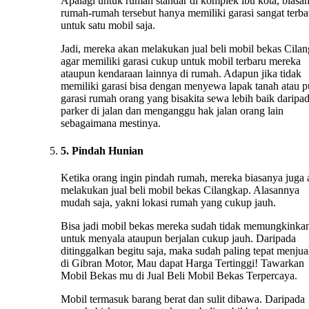
Apalagi untuk rumah standar di komplek ibu kota, biasa
rumah-rumah tersebut hanya memiliki garasi sangat terba
untuk satu mobil saja.
Jadi, mereka akan melakukan jual beli mobil bekas Cila
agar memiliki garasi cukup untuk mobil terbaru mereka
ataupun kendaraan lainnya di rumah. Adapun jika tidak
memiliki garasi bisa dengan menyewa lapak tanah atau 
garasi rumah orang yang bisakita sewa lebih baik daripa
parker di jalan dan menganggu hak jalan orang lain
sebagaimana mestinya.
5. Pindah Hunian
Ketika orang ingin pindah rumah, mereka biasanya juga
melakukan jual beli mobil bekas Cilangkap. Alasannya
mudah saja, yakni lokasi rumah yang cukup jauh.
Bisa jadi mobil bekas mereka sudah tidak memungkinka
untuk menyala ataupun berjalan cukup jauh. Daripada
ditinggalkan begitu saja, maka sudah paling tepat menju
di Gibran Motor, Mau dapat Harga Tertinggi! Tawarkan
Mobil Bekas mu di Jual Beli Mobil Bekas Terpercaya.
Mobil termasuk barang berat dan sulit dibawa. Daripada