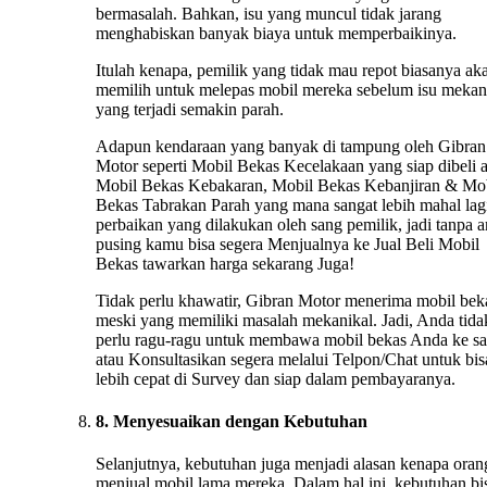
bermasalah. Bahkan, isu yang muncul tidak jarang
menghabiskan banyak biaya untuk memperbaikinya.
Itulah kenapa, pemilik yang tidak mau repot biasanya ak
memilih untuk melepas mobil mereka sebelum isu mekan
yang terjadi semakin parah.
Adapun kendaraan yang banyak di tampung oleh Gibran
Motor seperti Mobil Bekas Kecelakaan yang siap dibeli 
Mobil Bekas Kebakaran, Mobil Bekas Kebanjiran & Mo
Bekas Tabrakan Parah yang mana sangat lebih mahal lag
perbaikan yang dilakukan oleh sang pemilik, jadi tanpa 
pusing kamu bisa segera Menjualnya ke Jual Beli Mobil
Bekas tawarkan harga sekarang Juga!
Tidak perlu khawatir, Gibran Motor menerima mobil bek
meski yang memiliki masalah mekanikal. Jadi, Anda tida
perlu ragu-ragu untuk membawa mobil bekas Anda ke s
atau Konsultasikan segera melalui Telpon/Chat untuk bis
lebih cepat di Survey dan siap dalam pembayaranya.
8. Menyesuaikan dengan Kebutuhan
Selanjutnya, kebutuhan juga menjadi alasan kenapa oran
menjual mobil lama mereka. Dalam hal ini, kebutuhan bi