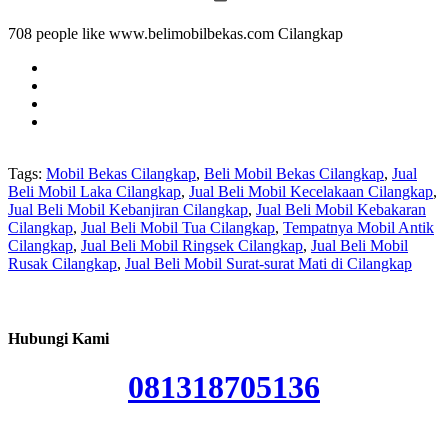
708 people like www.belimobilbekas.com Cilangkap
Tags:
Mobil Bekas Cilangkap
,
Beli Mobil Bekas Cilangkap
,
Jual
Beli Mobil Laka Cilangkap
,
Jual Beli Mobil Kecelakaan Cilangkap
,
Jual Beli Mobil Kebanjiran Cilangkap
,
Jual Beli Mobil Kebakaran
Cilangkap
,
Jual Beli Mobil Tua Cilangkap
,
Tempatnya Mobil Antik
Cilangkap
,
Jual Beli Mobil Ringsek Cilangkap
,
Jual Beli Mobil
Rusak Cilangkap
,
Jual Beli Mobil Surat-surat Mati di Cilangkap
Hubungi Kami
081318705136