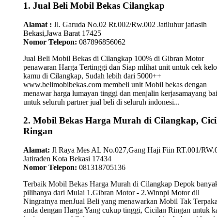
1. Jual Beli Mobil Bekas Cilangkap
Alamat :
Jl. Garuda No.02 Rt.002/Rw.002 Jatiluhur jatiasih
Bekasi,Jawa Barat 17425
Nomor Telepon:
087896856062
Jual Beli Mobil Bekas di Cilangkap 100% di Gibran Motor
penawaran Harga Tertinggi dan Siap mlihat unit untuk cek kelo
kamu di Cilangkap, Sudah lebih dari 5000++
www.belimobibekas.com membeli unit Mobil bekas dengan
menawar harga lumayan tinggi dan menjalin kerjasamayang ba
untuk seluruh partner jual beli di seluruh indonesi...
2. Mobil Bekas Harga Murah di Cilangkap, Cici
Ringan
Alamat:
Jl Raya Mes AL No.027,Gang Haji Fiin RT.001/RW.
Jatiraden Kota Bekasi 17434
Nomor Telepon:
081318705136
Terbaik Mobil Bekas Harga Murah di Cilangkap Depok banya
pilihanya dari Mulai 1.Gibran Motor - 2.Winnpi Motor dll
Ningratnya menJual Beli yang menawarkan Mobil Tak Terpaka
anda dengan Harga Yang cukup tinggi, Cicilan Ringan untuk 