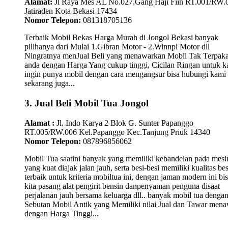
Alamat:
Jl Raya Mes AL No.027,Gang Haji Fiin RT.001/RW.
Jatiraden Kota Bekasi 17434
Nomor Telepon:
081318705136
Terbaik Mobil Bekas Harga Murah di Jongol Bekasi banyak
pilihanya dari Mulai 1.Gibran Motor - 2.Winnpi Motor dll
Ningratnya menJual Beli yang menawarkan Mobil Tak Terpaka
anda dengan Harga Yang cukup tinggi, Cicilan Ringan untuk 
ingin punya mobil dengan cara mengangsur bisa hubungi kami
sekarang juga...
3. Jual Beli Mobil Tua Jongol
Alamat :
Jl. Indo Karya 2 Blok G. Sunter Papanggo
RT.005/RW.006 Kel.Papanggo Kec.Tanjung Priuk 14340
Nomor Telepon:
087896856062
Mobil Tua saatini banyak yang memiliki kebandelan pada mesi
yang kuat diajak jalan jauh, serta besi-besi memiliki kualitas bes
terbaik untuk kriteria mobiltua ini, dengan jaman modern ini bi
kita pasang alat pengirit bensin danpenyaman penguna disaat
perjalanan jauh bersama keluarga dll.. banyak mobil tua denga
Sebutan Mobil Antik yang Memiliki nilai Jual dan Tawar men
dengan Harga Tinggi...