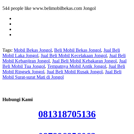
544 people like www.belimobilbekas.com Jongol
Tags:
Mobil Bekas Jongol
,
Beli Mobil Bekas Jongol
,
Jual Beli
Mobil Laka Jongol
,
Jual Beli Mobil Kecelakaan Jongol
,
Jual Beli
Mobil Kebanjiran Jongol
,
Jual Beli Mobil Kebakaran Jongol
,
Jual
Beli Mobil Tua Jongol
,
Tempatnya Mobil Antik Jongol
,
Jual Beli
Mobil Ringsek Jongol
,
Jual Beli Mobil Rusak Jongol
,
Jual Beli
Mobil Surat-surat Mati di Jongol
Hubungi Kami
081318705136