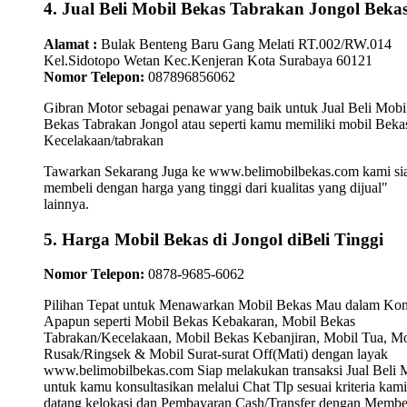
4. Jual Beli Mobil Bekas Tabrakan Jongol Bekas
Alamat :
Bulak Benteng Baru Gang Melati RT.002/RW.014
Kel.Sidotopo Wetan Kec.Kenjeran Kota Surabaya 60121
Nomor Telepon:
087896856062
Gibran Motor sebagai penawar yang baik untuk Jual Beli Mobi
Bekas Tabrakan Jongol atau seperti kamu memiliki mobil Beka
Kecelakaan/tabrakan
Tawarkan Sekarang Juga ke www.belimobilbekas.com kami si
membeli dengan harga yang tinggi dari kualitas yang dijual"
lainnya.
5. Harga Mobil Bekas di Jongol diBeli Tinggi
Nomor Telepon:
0878-9685-6062
Pilihan Tepat untuk Menawarkan Mobil Bekas Mau dalam Kon
Apapun seperti Mobil Bekas Kebakaran, Mobil Bekas
Tabrakan/Kecelakaan, Mobil Bekas Kebanjiran, Mobil Tua, Mo
Rusak/Ringsek & Mobil Surat-surat Off(Mati) dengan layak
www.belimobilbekas.com Siap melakukan transaksi Jual Beli 
untuk kamu konsultasikan melalui Chat Tlp sesuai kriteria kami
datang kelokasi dan Pembayaran Cash/Transfer dengan Membe