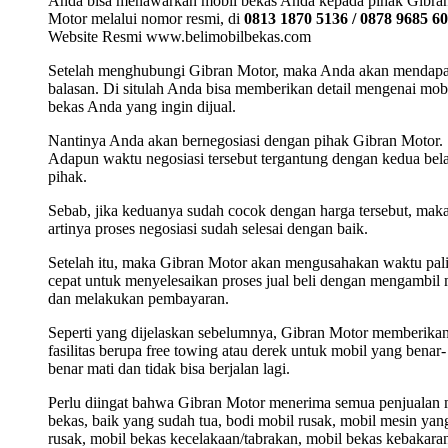
Anda bisa menawarkan mobil bekas Anda kepada pihak Gibra
Motor melalui nomor resmi, di
0813 1870 5136 / 0878 9685 6
Website Resmi www.belimobilbekas.com
Setelah menghubungi Gibran Motor, maka Anda akan mendap
balasan. Di situlah Anda bisa memberikan detail mengenai mob
bekas Anda yang ingin dijual.
Nantinya Anda akan bernegosiasi dengan pihak Gibran Motor.
Adapun waktu negosiasi tersebut tergantung dengan kedua bel
pihak.
Sebab, jika keduanya sudah cocok dengan harga tersebut, mak
artinya proses negosiasi sudah selesai dengan baik.
Setelah itu, maka Gibran Motor akan mengusahakan waktu pal
cepat untuk menyelesaikan proses jual beli dengan mengambil 
dan melakukan pembayaran.
Seperti yang dijelaskan sebelumnya, Gibran Motor memberika
fasilitas berupa free towing atau derek untuk mobil yang benar-
benar mati dan tidak bisa berjalan lagi.
Perlu diingat bahwa Gibran Motor menerima semua penjualan 
bekas, baik yang sudah tua, bodi mobil rusak, mobil mesin yan
rusak, mobil bekas kecelakaan/tabrakan, mobil bekas kebakara