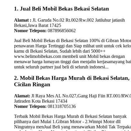
1. Jual Beli Mobil Bekas Bekasi Selatan
Alamat :
Jl. Garuda No.02 Rt.002/Rw.002 Jatiluhur jatiasih
Bekasi,Jawa Barat 17425
Nomor Telepon:
087896856062
Jual Beli Mobil Bekas di Bekasi Selatan 100% di Gibran Moto
penawaran Harga Tertinggi dan Siap mlihat unit untuk cek kelo
kamu di Bekasi Selatan, Sudah lebih dari 5000++
www.belimobibekas.com membeli unit Mobil bekas dengan
menawar harga lumayan tinggi dan menjalin kerjasamayang ba
untuk seluruh partner jual beli di seluruh indonesi...
2. Mobil Bekas Harga Murah di Bekasi Selatan,
Cicilan Ringan
Alamat:
Jl Raya Mes AL No.027,Gang Haji Fiin RT.001/RW.
Jatiraden Kota Bekasi 17434
Nomor Telepon:
081318705136
Terbaik Mobil Bekas Harga Murah di Bekasi Selatan banyak
pilihanya dari Mulai 1.Gibran Motor - 2.Winnpi Motor dll
Ningratnya menJual Beli yang menawarkan Mobil Tak Terpaka