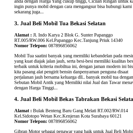
anda dengan Harga Yang cukup tinggi, Cicilan Ringan untuk 
ingin punya mobil dengan cara mengangsur bisa hubungi kami
sekarang juga...
3. Jual Beli Mobil Tua Bekasi Selatan
Alamat :
Jl. Indo Karya 2 Blok G. Sunter Papanggo
RT.005/RW.006 Kel.Papanggo Kec.Tanjung Priuk 14340
Nomor Telepon:
087896856062
Mobil Tua saatini banyak yang memiliki kebandelan pada mesi
yang kuat diajak jalan jauh, serta besi-besi memiliki kualitas bes
terbaik untuk kriteria mobiltua ini, dengan jaman modern ini bi
kita pasang alat pengirit bensin danpenyaman penguna disaat
perjalanan jauh bersama keluarga dll.. banyak mobil tua denga
Sebutan Mobil Antik yang Memiliki nilai Jual dan Tawar men
dengan Harga Tinggi...
4. Jual Beli Mobil Bekas Tabrakan Bekasi Selat
Alamat :
Bulak Benteng Baru Gang Melati RT.002/RW.014
Kel.Sidotopo Wetan Kec.Kenjeran Kota Surabaya 60121
Nomor Telepon:
087896856062
Gibran Motor sebagai penawar yang baik untuk Jual Beli Mobi