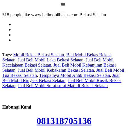
518 people like www.belimobilbekas.com Bekasi Selatan
Tags:
Mobil Bekas Bekasi Selatan
,
Beli Mobil Bekas Bekasi
Selatan
,
Jual Beli Mobil Laka Bekasi Selatan
,
Jual Beli Mobil
Kecelakaan Bekasi Selatan
,
Jual Beli Mobil Kebanjiran Bekasi
Selatan
,
Jual Beli Mobil Kebakaran Bekasi Selatan
,
Jual Beli Mobil
Tua Bekasi Selatan
,
Tempatnya Mobil Antik Bekasi Selatan
,
Jual
Beli Mobil Ringsek Bekasi Selatan
,
Jual Beli Mobil Rusak Bekasi
Selatan
,
Jual Beli Mobil Surat-surat Mati di Bekasi Selatan
Hubungi Kami
081318705136