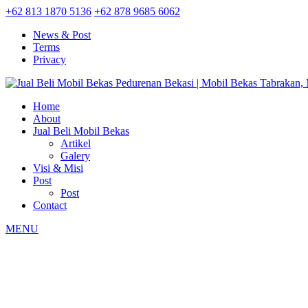
+62 813 1870 5136
+62 878 9685 6062
News & Post
Terms
Privacy
Home
About
Jual Beli Mobil Bekas
Artikel
Galery
Visi & Misi
Post
Post
Contact
MENU