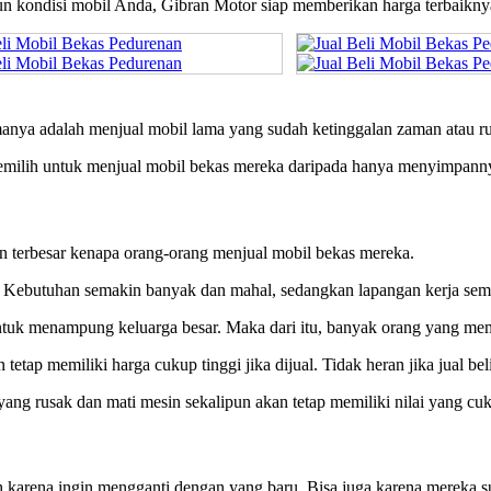
pun kondisi mobil Anda, Gibran Motor siap memberikan harga terbaikny
manya adalah menjual mobil lama yang sudah ketinggalan zaman atau r
memilih untuk menjual mobil bekas mereka daripada hanya menyimpann
an terbesar kenapa orang-orang menjual mobil bekas mereka.
. Kebutuhan semakin banyak dan mahal, sedangkan lapangan kerja sema
untuk menampung keluarga besar. Maka dari itu, banyak orang yang mem
tetap memiliki harga cukup tinggi jika dijual. Tidak heran jika jual be
yang rusak dan mati mesin sekalipun akan tetap memiliki nilai yang 
 karena ingin mengganti dengan yang baru. Bisa juga karena mereka s