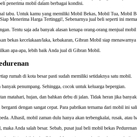
beli penerima mobil dalam berbagai kondisi.
h hal tabu. Untuk kamu yang memiliki Mobil Bekas, Mobil Tua, Mobil
p Menerima Harga Tertinggi!, Sebenarnya jual beli seperti ini memang
gan. Tentu saja ada banyak alasan kenapa orang-orang menjual mobil
hkan bekas kecelakaan/laka, kebakaran, Gibran Mobil siap menawarnya 
kan apa-apa, lebih baik Anda jual di Gibran Mobil.
Pedurenan
tiap rumah di kota besar pasti sudah memiliki setidaknya satu mobil.
banyak penumpang. Sehingga, cocok untuk keluarga bepergian.
tan matahari, hujan, dan bahkan debu di jalan. Tidak heran jika banyak
berganti dengan sangat cepat. Para pabrikan ternama dari mobil ini sa
beda. Alhasil, mobil zaman dulu hanya akan terbengkalai, rusak, atau ba
al, maka Anda salah besar. Sebab, pusat jual beli mobil bekas Pedurena