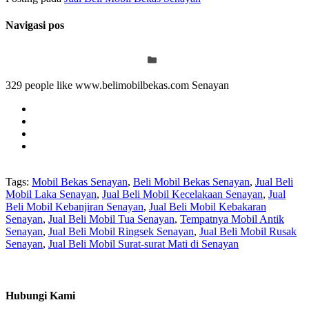
Navigasi pos
329 people like www.belimobilbekas.com Senayan
Tags:
Mobil Bekas Senayan
,
Beli Mobil Bekas Senayan
,
Jual Beli
Mobil Laka Senayan
,
Jual Beli Mobil Kecelakaan Senayan
,
Jual
Beli Mobil Kebanjiran Senayan
,
Jual Beli Mobil Kebakaran
Senayan
,
Jual Beli Mobil Tua Senayan
,
Tempatnya Mobil Antik
Senayan
,
Jual Beli Mobil Ringsek Senayan
,
Jual Beli Mobil Rusak
Senayan
,
Jual Beli Mobil Surat-surat Mati di Senayan
Hubungi Kami