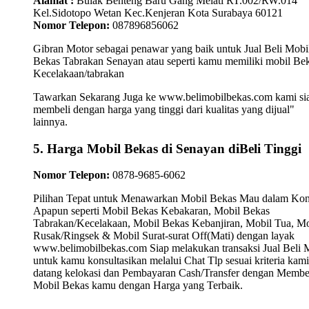
Alamat :
Bulak Benteng Baru Gang Melati RT.002/RW.014
Kel.Sidotopo Wetan Kec.Kenjeran Kota Surabaya 60121
Nomor Telepon:
087896856062
Gibran Motor sebagai penawar yang baik untuk Jual Beli Mobi
Bekas Tabrakan Senayan atau seperti kamu memiliki mobil Be
Kecelakaan/tabrakan
Tawarkan Sekarang Juga ke www.belimobilbekas.com kami si
membeli dengan harga yang tinggi dari kualitas yang dijual"
lainnya.
5. Harga Mobil Bekas di Senayan diBeli Tinggi
Nomor Telepon:
0878-9685-6062
Pilihan Tepat untuk Menawarkan Mobil Bekas Mau dalam Kon
Apapun seperti Mobil Bekas Kebakaran, Mobil Bekas
Tabrakan/Kecelakaan, Mobil Bekas Kebanjiran, Mobil Tua, Mo
Rusak/Ringsek & Mobil Surat-surat Off(Mati) dengan layak
www.belimobilbekas.com Siap melakukan transaksi Jual Beli 
untuk kamu konsultasikan melalui Chat Tlp sesuai kriteria kami
datang kelokasi dan Pembayaran Cash/Transfer dengan Membe
Mobil Bekas kamu dengan Harga yang Terbaik.