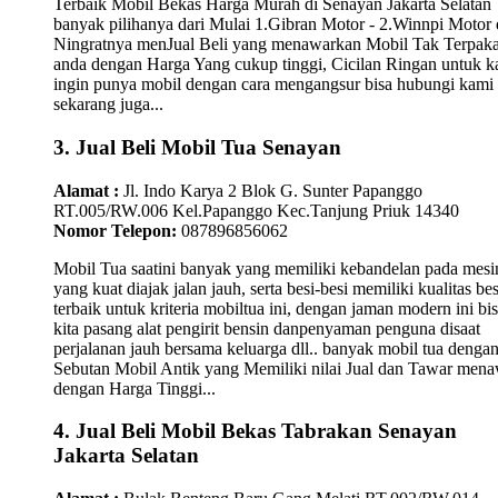
Terbaik Mobil Bekas Harga Murah di Senayan Jakarta Selatan
banyak pilihanya dari Mulai 1.Gibran Motor - 2.Winnpi Motor 
Ningratnya menJual Beli yang menawarkan Mobil Tak Terpaka
anda dengan Harga Yang cukup tinggi, Cicilan Ringan untuk 
ingin punya mobil dengan cara mengangsur bisa hubungi kami
sekarang juga...
3. Jual Beli Mobil Tua Senayan
Alamat :
Jl. Indo Karya 2 Blok G. Sunter Papanggo
RT.005/RW.006 Kel.Papanggo Kec.Tanjung Priuk 14340
Nomor Telepon:
087896856062
Mobil Tua saatini banyak yang memiliki kebandelan pada mesi
yang kuat diajak jalan jauh, serta besi-besi memiliki kualitas bes
terbaik untuk kriteria mobiltua ini, dengan jaman modern ini bi
kita pasang alat pengirit bensin danpenyaman penguna disaat
perjalanan jauh bersama keluarga dll.. banyak mobil tua denga
Sebutan Mobil Antik yang Memiliki nilai Jual dan Tawar men
dengan Harga Tinggi...
4. Jual Beli Mobil Bekas Tabrakan Senayan
Jakarta Selatan