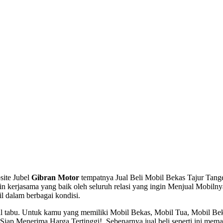
site Jubel
Gibran Motor
tempatnya Jual Beli Mobil Bekas Tajur Tanger
n kerjasama yang baik oleh seluruh relasi yang ingin Menjual Mobilny
il dalam berbagai kondisi.
 hal tabu. Untuk kamu yang memiliki Mobil Bekas, Mobil Tua, Mobil B
p Menerima Harga Tertinggi!, Sebenarnya jual beli seperti ini memang