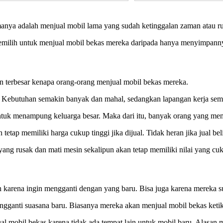
manya adalah menjual mobil lama yang sudah ketinggalan zaman atau r
memilih untuk menjual mobil bekas mereka daripada hanya menyimpann
an terbesar kenapa orang-orang menjual mobil bekas mereka.
. Kebutuhan semakin banyak dan mahal, sedangkan lapangan kerja sema
untuk menampung keluarga besar. Maka dari itu, banyak orang yang mem
etap memiliki harga cukup tinggi jika dijual. Tidak heran jika jual bel
yang rusak dan mati mesin sekalipun akan tetap memiliki nilai yang 
 karena ingin mengganti dengan yang baru. Bisa juga karena mereka s
gganti suasana baru. Biasanya mereka akan menjual mobil bekas keti
mobil bekas karena tidak ada tempat lain untuk mobil baru. Alasan 