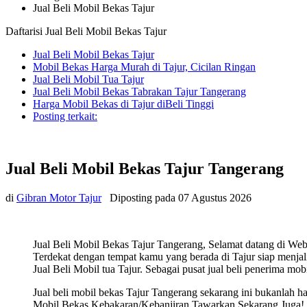
Jual Beli Mobil Bekas Tajur
Daftarisi Jual Beli Mobil Bekas Tajur
Jual Beli Mobil Bekas Tajur
Mobil Bekas Harga Murah di Tajur, Cicilan Ringan
Jual Beli Mobil Tua Tajur
Jual Beli Mobil Bekas Tabrakan Tajur Tangerang
Harga Mobil Bekas di Tajur diBeli Tinggi
Posting terkait:
Jual Beli Mobil Bekas Tajur Tangerang
di
Gibran Motor Tajur
Diposting pada
07 Agustus 2026
Jual Beli Mobil Bekas Tajur Tangerang, Selamat datang di Web
Terdekat dengan tempat kamu yang berada di Tajur siap menjali
Jual Beli Mobil tua Tajur. Sebagai pusat jual beli penerima mob
Jual beli mobil bekas Tajur Tangerang sekarang ini bukanlah
Mobil Bekas Kebakaran/Kebanjiran Tawarkan Sekarang Juga! Sia