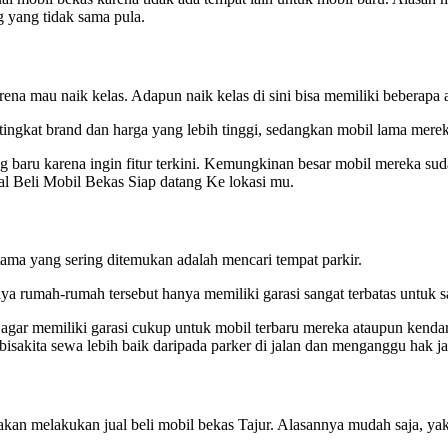
g yang tidak sama pula.
na mau naik kelas. Adapun naik kelas di sini bisa memiliki beberapa a
tingkat brand dan harga yang lebih tinggi, sedangkan mobil lama mere
g baru karena ingin fitur terkini. Kemungkinan besar mobil mereka suda
l Beli Mobil Bekas Siap datang Ke lokasi mu.
ama yang sering ditemukan adalah mencari tempat parkir.
ya rumah-rumah tersebut hanya memiliki garasi sangat terbatas untuk sa
 agar memiliki garasi cukup untuk mobil terbaru mereka ataupun kendar
isakita sewa lebih baik daripada parker di jalan dan menganggu hak ja
akan melakukan jual beli mobil bekas Tajur. Alasannya mudah saja, ya