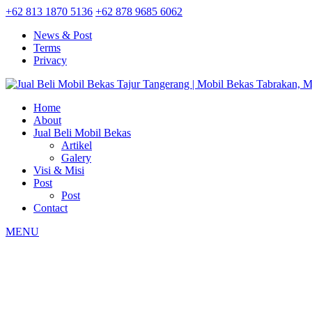
+62 813 1870 5136
+62 878 9685 6062
News & Post
Terms
Privacy
Home
About
Jual Beli Mobil Bekas
Artikel
Galery
Visi & Misi
Post
Post
Contact
MENU