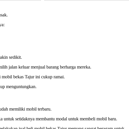
usak.
ya:
kin sedikit.
ilih jalan keluar menjual barang berharga mereka.
i mobil bekas Tajur ini cukup ramai.
cukup menguntungkan.
udah memiliki mobil terbaru.
ka untuk setidaknya membantu modal untuk membeli mobil baru.
melakukan jual beli mobil bekas Tajur memang sangat beragam untuk