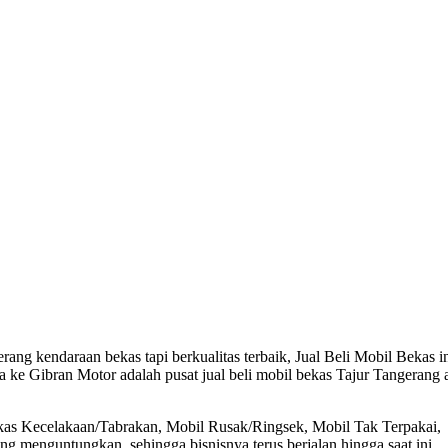
ang kendaraan bekas tapi berkualitas terbaik, Jual Beli Mobil Bekas i
a ke Gibran Motor adalah pusat jual beli mobil bekas Tajur Tangerang 
ekas Kecelakaan/Tabrakan, Mobil Rusak/Ringsek, Mobil Tak Terpakai,
 menguntungkan, sehingga bisnisnya terus berjalan hingga saat ini.