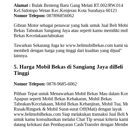
Alamat :
Bulak Benteng Baru Gang Melati RT.002/RW.014
Kel.Sidotopo Wetan Kec.Kenjeran Kota Surabaya 60121
Nomor Telepon:
087896856062
Gibran Motor sebagai penawar yang baik untuk Jual Beli Mobi
Bekas Tabrakan Sangiang Jaya atau seperti kamu memiliki mob
Bekas Kecelakaan/tabrakan
Tawarkan Sekarang Juga ke www.belimobilbekas.com kami si
membeli dengan harga yang tinggi dari kualitas yang dijual"
lainnya.
5. Harga Mobil Bekas di Sangiang Jaya diBeli
Tinggi
Nomor Telepon:
0878-9685-6062
Pilihan Tepat untuk Menawarkan Mobil Bekas Mau dalam Kon
Apapun seperti Mobil Bekas Kebakaran, Mobil Bekas
Tabrakan/Kecelakaan, Mobil Bekas Kebanjiran, Mobil Tua, Mo
Rusak/Ringsek & Mobil Surat-surat Off(Mati) dengan layak
www.belimobilbekas.com Siap melakukan transaksi Jual Beli 
untuk kamu konsultasikan melalui Chat Tlp sesuai kriteria kami
datang kelokasi dan Pembayaran Cash/Transfer dengan Membe