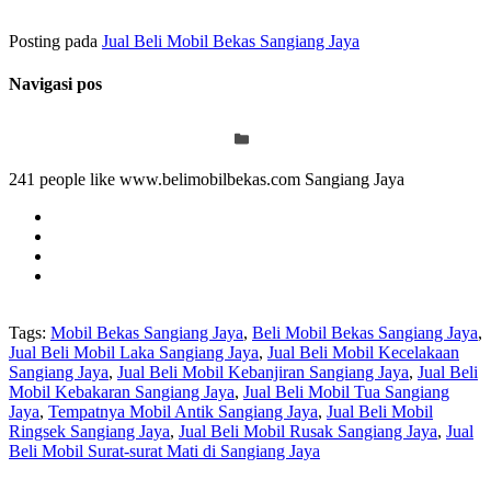
Posting pada
Jual Beli Mobil Bekas Sangiang Jaya
Navigasi pos
241 people like www.belimobilbekas.com Sangiang Jaya
Tags:
Mobil Bekas Sangiang Jaya
,
Beli Mobil Bekas Sangiang Jaya
,
Jual Beli Mobil Laka Sangiang Jaya
,
Jual Beli Mobil Kecelakaan
Sangiang Jaya
,
Jual Beli Mobil Kebanjiran Sangiang Jaya
,
Jual Beli
Mobil Kebakaran Sangiang Jaya
,
Jual Beli Mobil Tua Sangiang
Jaya
,
Tempatnya Mobil Antik Sangiang Jaya
,
Jual Beli Mobil
Ringsek Sangiang Jaya
,
Jual Beli Mobil Rusak Sangiang Jaya
,
Jual
Beli Mobil Surat-surat Mati di Sangiang Jaya