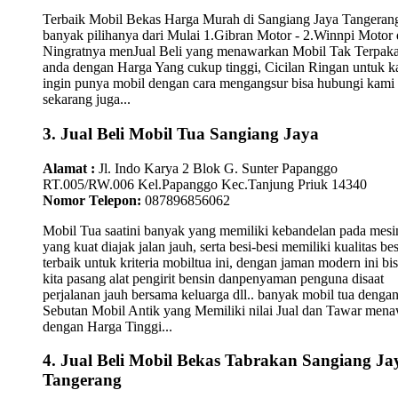
Terbaik Mobil Bekas Harga Murah di Sangiang Jaya Tangeran
banyak pilihanya dari Mulai 1.Gibran Motor - 2.Winnpi Motor 
Ningratnya menJual Beli yang menawarkan Mobil Tak Terpaka
anda dengan Harga Yang cukup tinggi, Cicilan Ringan untuk 
ingin punya mobil dengan cara mengangsur bisa hubungi kami
sekarang juga...
3. Jual Beli Mobil Tua Sangiang Jaya
Alamat :
Jl. Indo Karya 2 Blok G. Sunter Papanggo
RT.005/RW.006 Kel.Papanggo Kec.Tanjung Priuk 14340
Nomor Telepon:
087896856062
Mobil Tua saatini banyak yang memiliki kebandelan pada mesi
yang kuat diajak jalan jauh, serta besi-besi memiliki kualitas bes
terbaik untuk kriteria mobiltua ini, dengan jaman modern ini bi
kita pasang alat pengirit bensin danpenyaman penguna disaat
perjalanan jauh bersama keluarga dll.. banyak mobil tua denga
Sebutan Mobil Antik yang Memiliki nilai Jual dan Tawar men
dengan Harga Tinggi...
4. Jual Beli Mobil Bekas Tabrakan Sangiang Ja
Tangerang