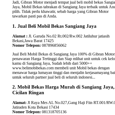
Jadi, Gibran Motor menjadi tempat jual beli mobil bekas Sangi
Jaya, Mobil Bekas tabrakan di Sangiang Jaya terbaik untuk An
pilih. Tidak perlu khawatir, sebab harga yang Gibran Motor
tawarkan pasti pas di Anda.
1. Jual Beli Mobil Bekas Sangiang Jaya
Alamat :
Jl. Garuda No.02 Rt.002/Rw.002 Jatiluhur jatiasih
Bekasi,Jawa Barat 17425
Nomor Telepon:
087896856062
Jual Beli Mobil Bekas di Sangiang Jaya 100% di Gibran Motor
penawaran Harga Tertinggi dan Siap mlihat unit untuk cek kelo
kamu di Sangiang Jaya, Sudah lebih dari 5000++
www.belimobibekas.com membeli unit Mobil bekas dengan
menawar harga lumayan tinggi dan menjalin kerjasamayang ba
untuk seluruh partner jual beli di seluruh indonesi...
2. Mobil Bekas Harga Murah di Sangiang Jaya,
Cicilan Ringan
Alamat:
Jl Raya Mes AL No.027,Gang Haji Fiin RT.001/RW.
Jatiraden Kota Bekasi 17434
Nomor Telepon:
081318705136