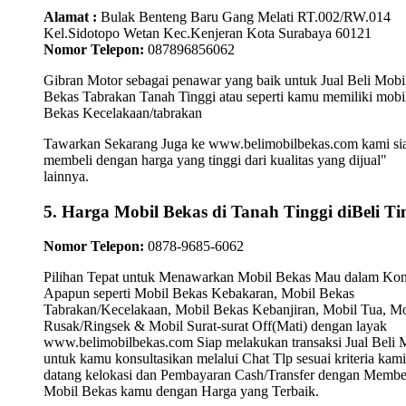
Alamat :
Bulak Benteng Baru Gang Melati RT.002/RW.014
Kel.Sidotopo Wetan Kec.Kenjeran Kota Surabaya 60121
Nomor Telepon:
087896856062
Gibran Motor sebagai penawar yang baik untuk Jual Beli Mobi
Bekas Tabrakan Tanah Tinggi atau seperti kamu memiliki mobi
Bekas Kecelakaan/tabrakan
Tawarkan Sekarang Juga ke www.belimobilbekas.com kami si
membeli dengan harga yang tinggi dari kualitas yang dijual"
lainnya.
5. Harga Mobil Bekas di Tanah Tinggi diBeli Ti
Nomor Telepon:
0878-9685-6062
Pilihan Tepat untuk Menawarkan Mobil Bekas Mau dalam Kon
Apapun seperti Mobil Bekas Kebakaran, Mobil Bekas
Tabrakan/Kecelakaan, Mobil Bekas Kebanjiran, Mobil Tua, Mo
Rusak/Ringsek & Mobil Surat-surat Off(Mati) dengan layak
www.belimobilbekas.com Siap melakukan transaksi Jual Beli 
untuk kamu konsultasikan melalui Chat Tlp sesuai kriteria kami
datang kelokasi dan Pembayaran Cash/Transfer dengan Membe
Mobil Bekas kamu dengan Harga yang Terbaik.