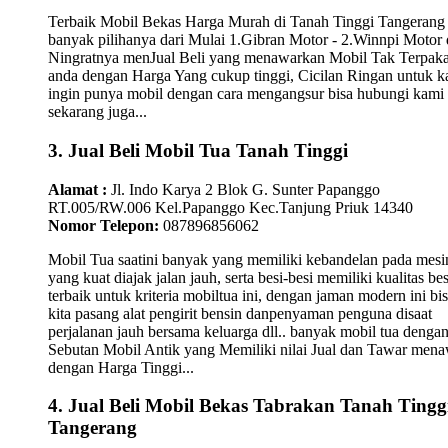
Terbaik Mobil Bekas Harga Murah di Tanah Tinggi Tangerang
banyak pilihanya dari Mulai 1.Gibran Motor - 2.Winnpi Motor 
Ningratnya menJual Beli yang menawarkan Mobil Tak Terpaka
anda dengan Harga Yang cukup tinggi, Cicilan Ringan untuk 
ingin punya mobil dengan cara mengangsur bisa hubungi kami
sekarang juga...
3. Jual Beli Mobil Tua Tanah Tinggi
Alamat :
Jl. Indo Karya 2 Blok G. Sunter Papanggo
RT.005/RW.006 Kel.Papanggo Kec.Tanjung Priuk 14340
Nomor Telepon:
087896856062
Mobil Tua saatini banyak yang memiliki kebandelan pada mesi
yang kuat diajak jalan jauh, serta besi-besi memiliki kualitas bes
terbaik untuk kriteria mobiltua ini, dengan jaman modern ini bi
kita pasang alat pengirit bensin danpenyaman penguna disaat
perjalanan jauh bersama keluarga dll.. banyak mobil tua denga
Sebutan Mobil Antik yang Memiliki nilai Jual dan Tawar men
dengan Harga Tinggi...
4. Jual Beli Mobil Bekas Tabrakan Tanah Tingg
Tangerang