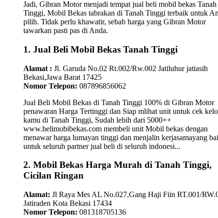
Jadi, Gibran Motor menjadi tempat jual beli mobil bekas Tanah
Tinggi, Mobil Bekas tabrakan di Tanah Tinggi terbaik untuk A
pilih. Tidak perlu khawatir, sebab harga yang Gibran Motor
tawarkan pasti pas di Anda.
1. Jual Beli Mobil Bekas Tanah Tinggi
Alamat :
Jl. Garuda No.02 Rt.002/Rw.002 Jatiluhur jatiasih
Bekasi,Jawa Barat 17425
Nomor Telepon:
087896856062
Jual Beli Mobil Bekas di Tanah Tinggi 100% di Gibran Motor
penawaran Harga Tertinggi dan Siap mlihat unit untuk cek kelo
kamu di Tanah Tinggi, Sudah lebih dari 5000++
www.belimobibekas.com membeli unit Mobil bekas dengan
menawar harga lumayan tinggi dan menjalin kerjasamayang ba
untuk seluruh partner jual beli di seluruh indonesi...
2. Mobil Bekas Harga Murah di Tanah Tinggi,
Cicilan Ringan
Alamat:
Jl Raya Mes AL No.027,Gang Haji Fiin RT.001/RW.
Jatiraden Kota Bekasi 17434
Nomor Telepon:
081318705136