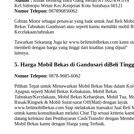
Alamat :
Bulak Benteng Baru Gang Melati RT.002/RW.014
Kel.Sidotopo Wetan Kec.Kenjeran Kota Surabaya 60121
Nomor Telepon:
087896856062
Gibran Motor sebagai penawar yang baik untuk Jual Beli Mobi
Bekas Tabrakan Gandusari atau seperti kamu memiliki mobil B
Kecelakaan/tabrakan
Tawarkan Sekarang Juga ke www.belimobilbekas.com kami si
membeli dengan harga yang tinggi dari kualitas yang dijual"
lainnya.
5. Harga Mobil Bekas di Gandusari diBeli Tingg
Nomor Telepon:
0878-9685-6062
Pilihan Tepat untuk Menawarkan Mobil Bekas Mau dalam Kon
Apapun seperti Mobil Bekas Kebakaran, Mobil Bekas
Tabrakan/Kecelakaan, Mobil Bekas Kebanjiran, Mobil Tua, Mo
Rusak/Ringsek & Mobil Surat-surat Off(Mati) dengan layak
www.belimobilbekas.com Siap melakukan transaksi Jual Beli 
untuk kamu konsultasikan melalui Chat Tlp sesuai kriteria kami
datang kelokasi dan Pembayaran Cash/Transfer dengan Membe
Mobil Bekas kamu dengan Harga yang Terbaik.