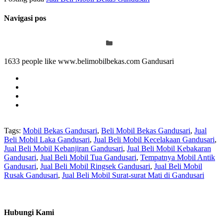
Navigasi pos
1633 people like www.belimobilbekas.com Gandusari
Tags:
Mobil Bekas Gandusari
,
Beli Mobil Bekas Gandusari
,
Jual
Beli Mobil Laka Gandusari
,
Jual Beli Mobil Kecelakaan Gandusari
,
Jual Beli Mobil Kebanjiran Gandusari
,
Jual Beli Mobil Kebakaran
Gandusari
,
Jual Beli Mobil Tua Gandusari
,
Tempatnya Mobil Antik
Gandusari
,
Jual Beli Mobil Ringsek Gandusari
,
Jual Beli Mobil
Rusak Gandusari
,
Jual Beli Mobil Surat-surat Mati di Gandusari
Hubungi Kami