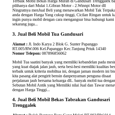
Terbaik Mobil Bekas Harga Murah di Gandusari Trenggalek b
pilihanya dari Mulai 1.Gibran Motor - 2.Winnpi Motor dll
Ningratnya menJual Beli yang menawarkan Mobil Tak Terpaka
anda dengan Harga Yang cukup tinggi, Cicilan Ringan untuk 
ingin punya mobil dengan cara mengangsur bisa hubungi kami
sekarang juga...
3. Jual Beli Mobil Tua Gandusari
Alamat :
Jl. Indo Karya 2 Blok G. Sunter Papanggo
RT.005/RW.006 Kel.Papanggo Kec.Tanjung Priuk 14340
Nomor Telepon:
087896856062
Mobil Tua saatini banyak yang memiliki kebandelan pada mesi
yang kuat diajak jalan jauh, serta besi-besi memiliki kualitas bes
terbaik untuk kriteria mobiltua ini, dengan jaman modern ini bi
kita pasang alat pengirit bensin danpenyaman penguna disaat
perjalanan jauh bersama keluarga dll.. banyak mobil tua denga
Sebutan Mobil Antik yang Memiliki nilai Jual dan Tawar men
dengan Harga Tinggi...
4. Jual Beli Mobil Bekas Tabrakan Gandusari
Trenggalek