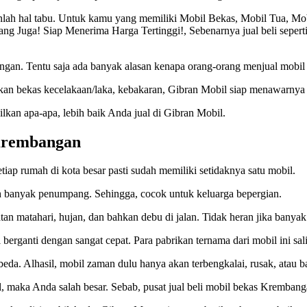
anlah hal tabu. Untuk kamu yang memiliki Mobil Bekas, Mobil Tua, M
 Juga! Siap Menerima Harga Tertinggi!, Sebenarnya jual beli seperti
gan. Tentu saja ada banyak alasan kenapa orang-orang menjual mobil
hkan bekas kecelakaan/laka, kebakaran, Gibran Mobil siap menawarnya 
kan apa-apa, lebih baik Anda jual di Gibran Mobil.
 Krembangan
tiap rumah di kota besar pasti sudah memiliki setidaknya satu mobil.
banyak penumpang. Sehingga, cocok untuk keluarga bepergian.
tan matahari, hujan, dan bahkan debu di jalan. Tidak heran jika banyak
berganti dengan sangat cepat. Para pabrikan ternama dari mobil ini sa
beda. Alhasil, mobil zaman dulu hanya akan terbengkalai, rusak, atau ba
al, maka Anda salah besar. Sebab, pusat jual beli mobil bekas Kremban