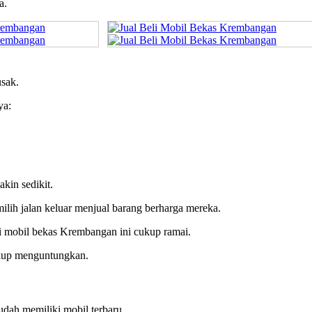
a.
usak.
ya:
kin sedikit.
ilih jalan keluar menjual barang berharga mereka.
eli mobil bekas Krembangan ini cukup ramai.
cukup menguntungkan.
udah memiliki mobil terbaru.