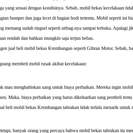
a yang sesuai dengan kondisinya. Sebab, mobil bekas kecelakaan tidak
an bumper dan juga lecet di bagian bodi tertentu. Mobil seperti ini b
ng memang sudah ringsel seperti airbag-nya sampai terbuka. Apalagi ji
aan rendah dan bahkan mungkin saja terjun bebas.
 agen jual beli mobil bekas Krembangan seperti Gibran Motor. Sebab,
gsung membeli mobil rusak akibat kecelakaan:
dak mau menghabiskan uang untuk biaya perbaikan. Mereka ingin mobil
ersen. Maka, biaya perbaikan yang harus dikeluarkan sang pembeli tentu
jual beli mobil bekas Krembangan tabrakan tidak terlalu menarik untu
n tetapi, banyak orang yang percaya bahwa mobil bekas tabrakan itu me