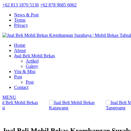
+62 813 1870 5136
+62 878 9685 6062
News & Post
Terms
Privacy
Home
About
Jual Beli Mobil Bekas
Artikel
Galery
Visi & Misi
Post
Post
Contact
MENU
Jual Beli Mobil Bekas Krembangan Surab