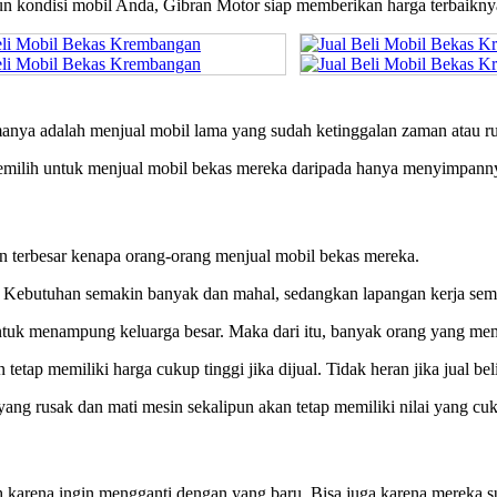
pun kondisi mobil Anda, Gibran Motor siap memberikan harga terbaikny
manya adalah menjual mobil lama yang sudah ketinggalan zaman atau r
memilih untuk menjual mobil bekas mereka daripada hanya menyimpann
an terbesar kenapa orang-orang menjual mobil bekas mereka.
. Kebutuhan semakin banyak dan mahal, sedangkan lapangan kerja sema
untuk menampung keluarga besar. Maka dari itu, banyak orang yang mem
tetap memiliki harga cukup tinggi jika dijual. Tidak heran jika jual b
yang rusak dan mati mesin sekalipun akan tetap memiliki nilai yang 
 karena ingin mengganti dengan yang baru. Bisa juga karena mereka s