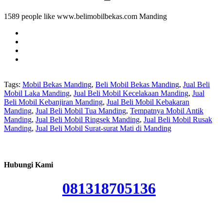
1589 people like www.belimobilbekas.com Manding
Tags:
Mobil Bekas Manding
,
Beli Mobil Bekas Manding
,
Jual Beli
Mobil Laka Manding
,
Jual Beli Mobil Kecelakaan Manding
,
Jual
Beli Mobil Kebanjiran Manding
,
Jual Beli Mobil Kebakaran
Manding
,
Jual Beli Mobil Tua Manding
,
Tempatnya Mobil Antik
Manding
,
Jual Beli Mobil Ringsek Manding
,
Jual Beli Mobil Rusak
Manding
,
Jual Beli Mobil Surat-surat Mati di Manding
Hubungi Kami
081318705136