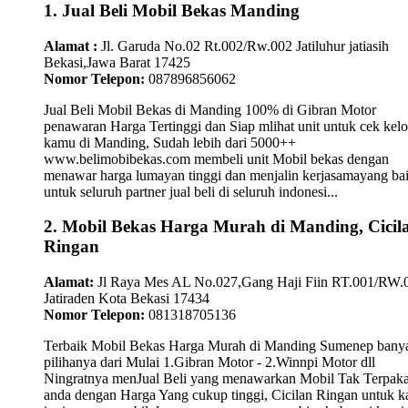
1. Jual Beli Mobil Bekas Manding
Alamat :
Jl. Garuda No.02 Rt.002/Rw.002 Jatiluhur jatiasih
Bekasi,Jawa Barat 17425
Nomor Telepon:
087896856062
Jual Beli Mobil Bekas di Manding 100% di Gibran Motor
penawaran Harga Tertinggi dan Siap mlihat unit untuk cek kelo
kamu di Manding, Sudah lebih dari 5000++
www.belimobibekas.com membeli unit Mobil bekas dengan
menawar harga lumayan tinggi dan menjalin kerjasamayang ba
untuk seluruh partner jual beli di seluruh indonesi...
2. Mobil Bekas Harga Murah di Manding, Cicil
Ringan
Alamat:
Jl Raya Mes AL No.027,Gang Haji Fiin RT.001/RW.
Jatiraden Kota Bekasi 17434
Nomor Telepon:
081318705136
Terbaik Mobil Bekas Harga Murah di Manding Sumenep bany
pilihanya dari Mulai 1.Gibran Motor - 2.Winnpi Motor dll
Ningratnya menJual Beli yang menawarkan Mobil Tak Terpaka
anda dengan Harga Yang cukup tinggi, Cicilan Ringan untuk 