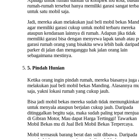
Apalagi untuk rumah standar di komplek ibu kota, biasa
rumah-rumah tersebut hanya memiliki garasi sangat terba
untuk satu mobil saja.
Jadi, mereka akan melakukan jual beli mobil bekas Man
agar memiliki garasi cukup untuk mobil terbaru mereka
ataupun kendaraan lainnya di rumah. Adapun jika tidak
memiliki garasi bisa dengan menyewa lapak tanah atau 
garasi rumah orang yang bisakita sewa lebih baik daripa
parker di jalan dan menganggu hak jalan orang lain
sebagaimana mestinya.
5. Pindah Hunian
Ketika orang ingin pindah rumah, mereka biasanya juga
melakukan jual beli mobil bekas Manding. Alasannya m
saja, yakni lokasi rumah yang cukup jauh.
Bisa jadi mobil bekas mereka sudah tidak memungkinka
untuk menyala ataupun berjalan cukup jauh. Daripada
ditinggalkan begitu saja, maka sudah paling tepat menju
di Gibran Motor, Mau dapat Harga Tertinggi! Tawarkan
Mobil Bekas mu di Jual Beli Mobil Bekas Terpercaya.
Mobil termasuk barang berat dan sulit dibawa. Daripada