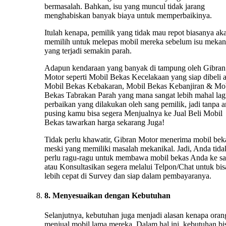
bermasalah. Bahkan, isu yang muncul tidak jarang
menghabiskan banyak biaya untuk memperbaikinya.
Itulah kenapa, pemilik yang tidak mau repot biasanya ak
memilih untuk melepas mobil mereka sebelum isu mekan
yang terjadi semakin parah.
Adapun kendaraan yang banyak di tampung oleh Gibran
Motor seperti Mobil Bekas Kecelakaan yang siap dibeli 
Mobil Bekas Kebakaran, Mobil Bekas Kebanjiran & Mo
Bekas Tabrakan Parah yang mana sangat lebih mahal lag
perbaikan yang dilakukan oleh sang pemilik, jadi tanpa 
pusing kamu bisa segera Menjualnya ke Jual Beli Mobil
Bekas tawarkan harga sekarang Juga!
Tidak perlu khawatir, Gibran Motor menerima mobil bek
meski yang memiliki masalah mekanikal. Jadi, Anda tida
perlu ragu-ragu untuk membawa mobil bekas Anda ke s
atau Konsultasikan segera melalui Telpon/Chat untuk bis
lebih cepat di Survey dan siap dalam pembayaranya.
8. Menyesuaikan dengan Kebutuhan
Selanjutnya, kebutuhan juga menjadi alasan kenapa oran
menjual mobil lama mereka. Dalam hal ini, kebutuhan bi