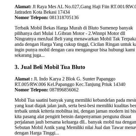
Alamat:
Jl Raya Mes AL No.027,Gang Haji Fiin RT.001/RW.
Jatiraden Kota Bekasi 17434
Nomor Telepon:
081318705136
Terbaik Mobil Bekas Harga Murah di Bluto Sumenep banyak
pilihanya dari Mulai 1.Gibran Motor - 2.Winnpi Motor dll
Ningratnya menJual Beli yang menawarkan Mobil Tak Terpaka
anda dengan Harga Yang cukup tinggi, Cicilan Ringan untuk 
ingin punya mobil dengan cara mengangsur bisa hubungi kami
sekarang juga...
3. Jual Beli Mobil Tua Bluto
Alamat :
Jl. Indo Karya 2 Blok G. Sunter Papanggo
RT.005/RW.006 Kel.Papanggo Kec.Tanjung Priuk 14340
Nomor Telepon:
087896856062
Mobil Tua saatini banyak yang memiliki kebandelan pada mesi
yang kuat diajak jalan jauh, serta besi-besi memiliki kualitas bes
terbaik untuk kriteria mobiltua ini, dengan jaman modern ini bi
kita pasang alat pengirit bensin danpenyaman penguna disaat
perjalanan jauh bersama keluarga dll.. banyak mobil tua denga
Sebutan Mobil Antik yang Memiliki nilai Jual dan Tawar men
dengan Harga Tinggi...