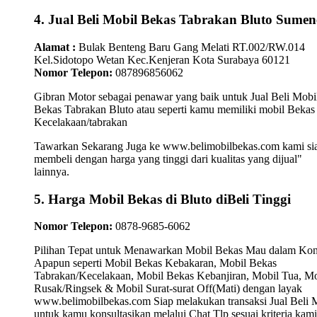
4. Jual Beli Mobil Bekas Tabrakan Bluto Sume
Alamat :
Bulak Benteng Baru Gang Melati RT.002/RW.014
Kel.Sidotopo Wetan Kec.Kenjeran Kota Surabaya 60121
Nomor Telepon:
087896856062
Gibran Motor sebagai penawar yang baik untuk Jual Beli Mobi
Bekas Tabrakan Bluto atau seperti kamu memiliki mobil Bekas
Kecelakaan/tabrakan
Tawarkan Sekarang Juga ke www.belimobilbekas.com kami si
membeli dengan harga yang tinggi dari kualitas yang dijual"
lainnya.
5. Harga Mobil Bekas di Bluto diBeli Tinggi
Nomor Telepon:
0878-9685-6062
Pilihan Tepat untuk Menawarkan Mobil Bekas Mau dalam Kon
Apapun seperti Mobil Bekas Kebakaran, Mobil Bekas
Tabrakan/Kecelakaan, Mobil Bekas Kebanjiran, Mobil Tua, Mo
Rusak/Ringsek & Mobil Surat-surat Off(Mati) dengan layak
www.belimobilbekas.com Siap melakukan transaksi Jual Beli 
untuk kamu konsultasikan melalui Chat Tlp sesuai kriteria kami