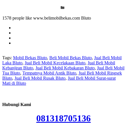
1578 people like www.belimobilbekas.com Bluto
Tags:
Mobil Bekas Bluto
,
Beli Mobil Bekas Bluto
,
Jual Beli Mobil
Laka Bluto
,
Jual Beli Mobil Kecelakaan Bluto
,
Jual Beli Mobil
Kebanjiran Bluto
,
Jual Beli Mobil Kebakaran Bluto
,
Jual Beli Mobil
Tua Bluto
,
Tempatnya Mobil Antik Bluto
,
Jual Beli Mobil Ringsek
Bluto
,
Jual Beli Mobil Rusak Bluto
,
Jual Beli Mobil Surat-surat
Mati di Bluto
Hubungi Kami
081318705136