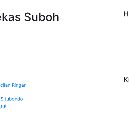
Bekas Suboh
H
K
cilan Ringan
 Situbondo
ggi