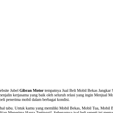
ebsite Jubel
Gibran Motor
tempatnya Jual Beli Mobil Bekas Jangkar Si
enjalin kerjasama yang baik oleh seluruh relasi yang ingin Menjual Mo
 beli penerima mobil dalam berbagai kondisi.
ah hal tabu. Untuk kamu yang memiliki Mobil Bekas, Mobil Tua, Mobil
p Menerima Harga Tertinggi!, Sebenarnya jual beli seperti ini memang