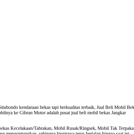
tubondo kendaraan bekas tapi berkualitas terbaik, Jual Beli Mobil Be
bilnya ke Gibran Motor adalah pusat jual beli mobil bekas Jangkar
 Bekas Kecelakaan/Tabrakan, Mobil Rusak/Ringsek, Mobil Tak Terpaka
 menguntungkan, sehingga bisnisnya terus berjalan hingga saat ini.