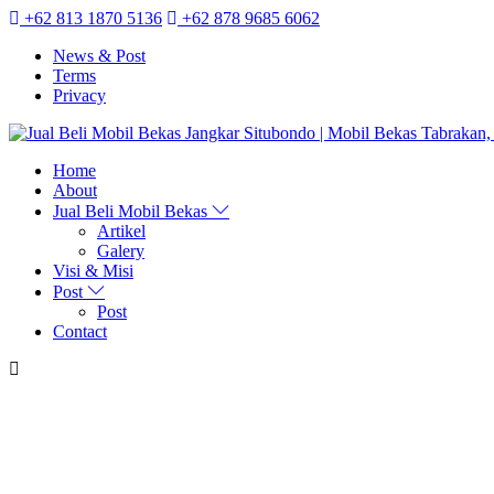
+62 813 1870 5136
+62 878 9685 6062
News & Post
Terms
Privacy
Home
About
Jual Beli Mobil Bekas
Artikel
Galery
Visi & Misi
Post
Post
Contact