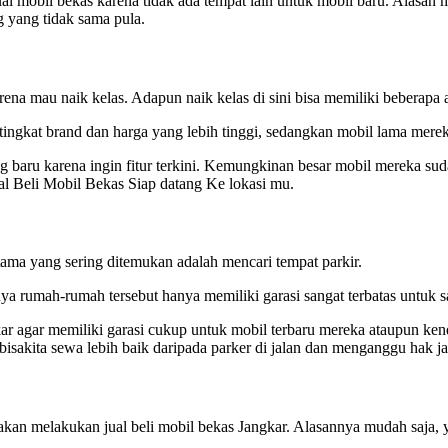
mobil bekas karena tidak ada tempat lain untuk mobil baru. Alasan 
g yang tidak sama pula.
na mau naik kelas. Adapun naik kelas di sini bisa memiliki beberapa a
tingkat brand dan harga yang lebih tinggi, sedangkan mobil lama mere
g baru karena ingin fitur terkini. Kemungkinan besar mobil mereka suda
l Beli Mobil Bekas Siap datang Ke lokasi mu.
ama yang sering ditemukan adalah mencari tempat parkir.
ya rumah-rumah tersebut hanya memiliki garasi sangat terbatas untuk sa
ar agar memiliki garasi cukup untuk mobil terbaru mereka ataupun kend
isakita sewa lebih baik daripada parker di jalan dan menganggu hak ja
akan melakukan jual beli mobil bekas Jangkar. Alasannya mudah saja, 