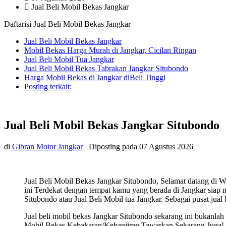
Jual Beli Mobil Bekas Jangkar
Daftarisi Jual Beli Mobil Bekas Jangkar
Jual Beli Mobil Bekas Jangkar
Mobil Bekas Harga Murah di Jangkar, Cicilan Ringan
Jual Beli Mobil Tua Jangkar
Jual Beli Mobil Bekas Tabrakan Jangkar Situbondo
Harga Mobil Bekas di Jangkar diBeli Tinggi
Posting terkait:
Jual Beli Mobil Bekas Jangkar Situbondo
di
Gibran Motor Jangkar
Diposting pada
07 Agustus 2026
Jual Beli Mobil Bekas Jangkar Situbondo, Selamat datang di W
ini Terdekat dengan tempat kamu yang berada di Jangkar siap m
Situbondo atau Jual Beli Mobil tua Jangkar. Sebagai pusat jual
Jual beli mobil bekas Jangkar Situbondo sekarang ini bukanl
Mobil Bekas Kebakaran/Kebanjiran Tawarkan Sekarang Juga! Sia