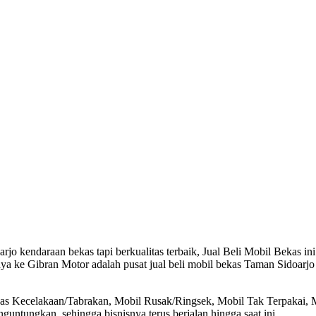
o kendaraan bekas tapi berkualitas terbaik, Jual Beli Mobil Bekas ini
ya ke Gibran Motor adalah pusat jual beli mobil bekas Taman Sidoarjo
ekas Kecelakaan/Tabrakan, Mobil Rusak/Ringsek, Mobil Tak Terpakai, 
ntungkan, sehingga bisnisnya terus berjalan hingga saat ini.