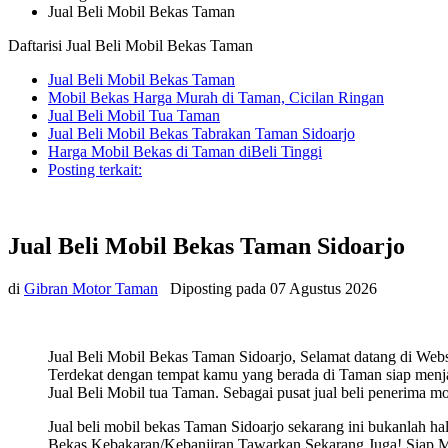
Jual Beli Mobil Bekas Taman
Daftarisi Jual Beli Mobil Bekas Taman
Jual Beli Mobil Bekas Taman
Mobil Bekas Harga Murah di Taman, Cicilan Ringan
Jual Beli Mobil Tua Taman
Jual Beli Mobil Bekas Tabrakan Taman Sidoarjo
Harga Mobil Bekas di Taman diBeli Tinggi
Posting terkait:
Jual Beli Mobil Bekas Taman Sidoarjo
di
Gibran Motor Taman
Diposting pada
07 Agustus 2026
Jual Beli Mobil Bekas Taman Sidoarjo, Selamat datang di Webs
Terdekat dengan tempat kamu yang berada di Taman siap menjal
Jual Beli Mobil tua Taman. Sebagai pusat jual beli penerima mo
Jual beli mobil bekas Taman Sidoarjo sekarang ini bukanlah 
Bekas Kebakaran/Kebanjiran Tawarkan Sekarang Juga! Siap Mene