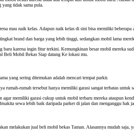
g yang tidak sama pula.
na mau naik kelas. Adapun naik kelas di sini bisa memiliki beberapa a
tingkat brand dan harga yang lebih tinggi, sedangkan mobil lama mere
g baru karena ingin fitur terkini. Kemungkinan besar mobil mereka suda
l Beli Mobil Bekas Siap datang Ke lokasi mu.
ama yang sering ditemukan adalah mencari tempat parkir.
ya rumah-rumah tersebut hanya memiliki garasi sangat terbatas untuk sa
n agar memiliki garasi cukup untuk mobil terbaru mereka ataupun kenda
isakita sewa lebih baik daripada parker di jalan dan menganggu hak ja
akan melakukan jual beli mobil bekas Taman. Alasannya mudah saja, y