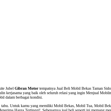
ite Jubel
Gibran Motor
tempatnya Jual Beli Mobil Bekas Taman Sidoarj
in kerjasama yang baik oleh seluruh relasi yang ingin Menjual Mobiln
bil dalam berbagai kondisi.
hal tabu. Untuk kamu yang memiliki Mobil Bekas, Mobil Tua, Mobil B
rima Harga Tertinggi!, Sebenarnya jual beli seperti ini memang mengu