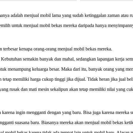
manya adalah menjual mobil lama yang sudah ketinggalan zaman atau r
memilih untuk menjual mobil bekas mereka daripada hanya menyimpann
an terbesar kenapa orang-orang menjual mobil bekas mereka.
. Kebutuhan semakin banyak dan mahal, sedangkan lapangan kerja sema
untuk menampung keluarga besar. Maka dari itu, banyak orang yang mem
tetap memiliki harga cukup tinggi jika dijual. Tidak heran jika jual be
yang rusak dan mati mesin sekalipun akan tetap memiliki nilai yang 
 karena ingin mengganti dengan yang baru. Bisa juga karena mereka s
gganti suasana baru. Biasanya mereka akan menjual mobil bekas keti
 mobil bekas karena tidak ada tempat lain untuk mobil baru. Alasan