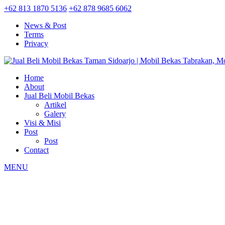
+62 813 1870 5136
+62 878 9685 6062
News & Post
Terms
Privacy
Home
About
Jual Beli Mobil Bekas
Artikel
Galery
Visi & Misi
Post
Post
Contact
MENU