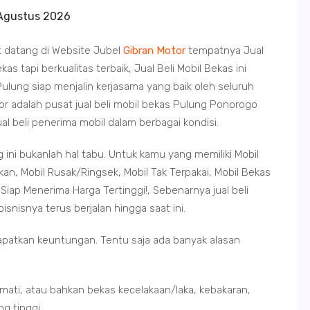
Agustus 2026
t datang di Website Jubel
Gibran Motor
tempatnya Jual
 tapi berkualitas terbaik, Jual Beli Mobil Bekas ini
lung siap menjalin kerjasama yang baik oleh seluruh
tor adalah pusat jual beli mobil bekas Pulung Ponorogo
ual beli penerima mobil dalam berbagai kondisi.
 ini bukanlah hal tabu. Untuk kamu yang memiliki Mobil
an, Mobil Rusak/Ringsek, Mobil Tak Terpakai, Mobil Bekas
iap Menerima Harga Tertinggi!, Sebenarnya jual beli
nisnya terus berjalan hingga saat ini.
apatkan keuntungan. Tentu saja ada banyak alasan
 mati, atau bahkan bekas kecelakaan/laka, kebakaran,
g tinggi.