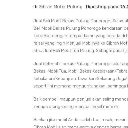
di
Gibran Motor Pulung
Diposting pada
06 
Jual Beli Mobil Bekas Pulung Ponorogo, Selama
Beli Mobil Bekas Pulung Ponorogo kendaraan bekas
Terdekat dengan tempat kamu yang berada di Pu
relasi yang ingin Menjual Mobilnya ke Gibran Mo
atau Jual Beli Mobil tua Pulung. Sebagai pusat j
Jual beli mobil bekas Pulung Ponorogo sekarang
Bekas, Mobil Tua, Mobil Bekas Kecelakaan/Tabrak
Kebakaran/Kebanjiran Tawarkan Sekarang Juga! S
seperti ini memang menguntungkan, sehingga bis
Baik pembeli maupun penjual akan saling mend
kenapa orang-orang menjual mobil mereka.
Bahkan jika mobil Anda sudah tua, rusak, mesin
Gibran Mobil siap menawarnya dengan harga yan