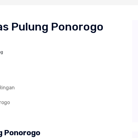
kas Pulung Ponorogo
ng
 Ringan
orogo
ng Ponorogo