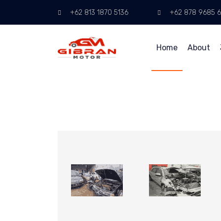
+62 813 1870 5136
+62 878 9685 
Home
About