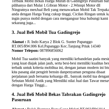
Terbaik Mobil Bekas Harga Murah di Gadingrejo Pasuruan ba
pilihanya dari Mulai 1.Gibran Motor - 2.Winnpi Motor dll
Ningratnya menJual Beli yang menawarkan Mobil Tak Terpaka
anda dengan Harga Yang cukup tinggi, Cicilan Ringan untuk 
ingin punya mobil dengan cara mengangsur bisa hubungi kami
sekarang juga...
3. Jual Beli Mobil Tua Gadingrejo
Alamat :
Jl. Indo Karya 2 Blok G. Sunter Papanggo
RT.005/RW.006 Kel.Papanggo Kec.Tanjung Priuk 14340
Nomor Telepon:
087896856062
Mobil Tua saatini banyak yang memiliki kebandelan pada mesi
yang kuat diajak jalan jauh, serta besi-besi memiliki kualitas bes
terbaik untuk kriteria mobiltua ini, dengan jaman modern ini bi
kita pasang alat pengirit bensin danpenyaman penguna disaat
perjalanan jauh bersama keluarga dll.. banyak mobil tua denga
Sebutan Mobil Antik yang Memiliki nilai Jual dan Tawar men
dengan Harga Tinggi...
4. Jual Beli Mobil Bekas Tabrakan Gadingrejo
Pasuruan