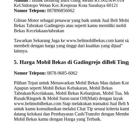
Alamat :
Bulak Benteng Baru Gang Melati RT.002/RW.014
Kel.Sidotopo Wetan Kec.Kenjeran Kota Surabaya 60121
Nomor Telepon:
087896856062
Gibran Motor sebagai penawar yang baik untuk Jual Beli Mobi
Bekas Tabrakan Gadingrejo atau seperti kamu memiliki mobil
Bekas Kecelakaan/tabrakan
Tawarkan Sekarang Juga ke www.belimobilbekas.com kami si
membeli dengan harga yang tinggi dari kualitas yang dijual"
lainnya.
5. Harga Mobil Bekas di Gadingrejo diBeli Ting
Nomor Telepon:
0878-9685-6062
Pilihan Tepat untuk Menawarkan Mobil Bekas Mau dalam Kon
Apapun seperti Mobil Bekas Kebakaran, Mobil Bekas
Tabrakan/Kecelakaan, Mobil Bekas Kebanjiran, Mobil Tua, Mo
Rusak/Ringsek & Mobil Surat-surat Off(Mati) dengan layak
www.belimobilbekas.com Siap melakukan transaksi Jual Beli 
untuk kamu konsultasikan melalui Chat Tlp sesuai kriteria kami
datang kelokasi dan Pembayaran Cash/Transfer dengan Membe
Mobil Bekas kamu dengan Harga yang Terbaik.