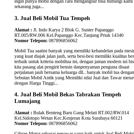
ingin punya mobil dengan cara mengangsur bisa hubungi kami
sekarang juga...
3. Jual Beli Mobil Tua Tempeh
Alamat :
Jl. Indo Karya 2 Blok G. Sunter Papanggo
RT.005/RW.006 Kel.Papanggo Kec.Tanjung Priuk 14340
Nomor Telepon:
087896856062
Mobil Tua saatini banyak yang memiliki kebandelan pada mesi
yang kuat diajak jalan jauh, serta besi-besi memiliki kualitas bes
terbaik untuk kriteria mobiltua ini, dengan jaman modern ini bi
kita pasang alat pengirit bensin danpenyaman penguna disaat
perjalanan jauh bersama keluarga dll.. banyak mobil tua denga
Sebutan Mobil Antik yang Memiliki nilai Jual dan Tawar men
dengan Harga Tinggi...
4. Jual Beli Mobil Bekas Tabrakan Tempeh
Lumajang
Alamat :
Bulak Benteng Baru Gang Melati RT.002/RW.014
Kel.Sidotopo Wetan Kec.Kenjeran Kota Surabaya 60121
Nomor Telepon:
087896856062
Gibran Motor sebagai penawar yang baik untuk Jual Beli Mobi