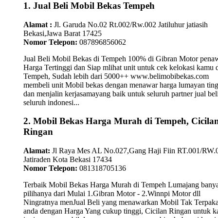
1. Jual Beli Mobil Bekas Tempeh
Alamat :
Jl. Garuda No.02 Rt.002/Rw.002 Jatiluhur jatiasih
Bekasi,Jawa Barat 17425
Nomor Telepon:
087896856062
Jual Beli Mobil Bekas di Tempeh 100% di Gibran Motor pena
Harga Tertinggi dan Siap mlihat unit untuk cek kelokasi kamu 
Tempeh, Sudah lebih dari 5000++ www.belimobibekas.com
membeli unit Mobil bekas dengan menawar harga lumayan ting
dan menjalin kerjasamayang baik untuk seluruh partner jual beli
seluruh indonesi...
2. Mobil Bekas Harga Murah di Tempeh, Cicila
Ringan
Alamat:
Jl Raya Mes AL No.027,Gang Haji Fiin RT.001/RW.
Jatiraden Kota Bekasi 17434
Nomor Telepon:
081318705136
Terbaik Mobil Bekas Harga Murah di Tempeh Lumajang bany
pilihanya dari Mulai 1.Gibran Motor - 2.Winnpi Motor dll
Ningratnya menJual Beli yang menawarkan Mobil Tak Terpaka
anda dengan Harga Yang cukup tinggi, Cicilan Ringan untuk 