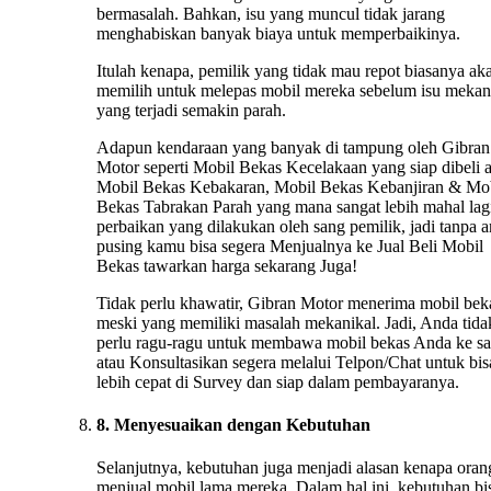
bermasalah. Bahkan, isu yang muncul tidak jarang
menghabiskan banyak biaya untuk memperbaikinya.
Itulah kenapa, pemilik yang tidak mau repot biasanya ak
memilih untuk melepas mobil mereka sebelum isu mekan
yang terjadi semakin parah.
Adapun kendaraan yang banyak di tampung oleh Gibran
Motor seperti Mobil Bekas Kecelakaan yang siap dibeli 
Mobil Bekas Kebakaran, Mobil Bekas Kebanjiran & Mo
Bekas Tabrakan Parah yang mana sangat lebih mahal lag
perbaikan yang dilakukan oleh sang pemilik, jadi tanpa 
pusing kamu bisa segera Menjualnya ke Jual Beli Mobil
Bekas tawarkan harga sekarang Juga!
Tidak perlu khawatir, Gibran Motor menerima mobil bek
meski yang memiliki masalah mekanikal. Jadi, Anda tida
perlu ragu-ragu untuk membawa mobil bekas Anda ke s
atau Konsultasikan segera melalui Telpon/Chat untuk bis
lebih cepat di Survey dan siap dalam pembayaranya.
8. Menyesuaikan dengan Kebutuhan
Selanjutnya, kebutuhan juga menjadi alasan kenapa oran
menjual mobil lama mereka. Dalam hal ini, kebutuhan bi