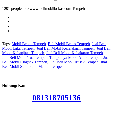
1291 people like www.belimobilbekas.com Tempeh
Tags:
Mobil Bekas Tempeh
,
Beli Mobil Bekas Tempeh
,
Jual Beli
Mobil Laka Tempeh
,
Jual Beli Mobil Kecelakaan Tempeh
,
Jual Beli
Mobil Kebanjiran Tempeh
,
Jual Beli Mobil Kebakaran Tempeh
,
Jual Beli Mobil Tua Tempeh
,
Tempatnya Mobil Antik Tempeh
,
Jual
Beli Mobil Ringsek Tempeh
,
Jual Beli Mobil Rusak Tempeh
,
Jual
Beli Mobil Surat-surat Mati di Tempeh
Hubungi Kami
081318705136