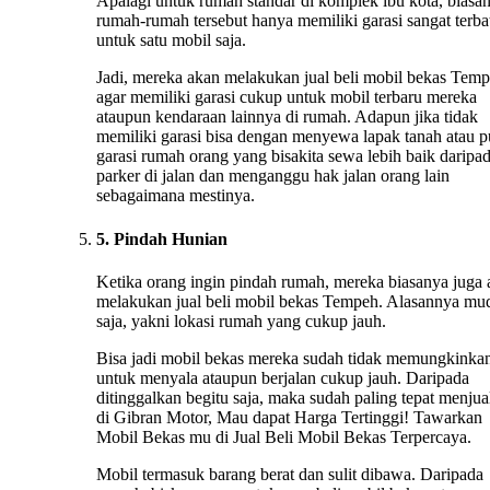
Apalagi untuk rumah standar di komplek ibu kota, biasa
rumah-rumah tersebut hanya memiliki garasi sangat terba
untuk satu mobil saja.
Jadi, mereka akan melakukan jual beli mobil bekas Tem
agar memiliki garasi cukup untuk mobil terbaru mereka
ataupun kendaraan lainnya di rumah. Adapun jika tidak
memiliki garasi bisa dengan menyewa lapak tanah atau 
garasi rumah orang yang bisakita sewa lebih baik daripa
parker di jalan dan menganggu hak jalan orang lain
sebagaimana mestinya.
5. Pindah Hunian
Ketika orang ingin pindah rumah, mereka biasanya juga
melakukan jual beli mobil bekas Tempeh. Alasannya mu
saja, yakni lokasi rumah yang cukup jauh.
Bisa jadi mobil bekas mereka sudah tidak memungkinka
untuk menyala ataupun berjalan cukup jauh. Daripada
ditinggalkan begitu saja, maka sudah paling tepat menju
di Gibran Motor, Mau dapat Harga Tertinggi! Tawarkan
Mobil Bekas mu di Jual Beli Mobil Bekas Terpercaya.
Mobil termasuk barang berat dan sulit dibawa. Daripada