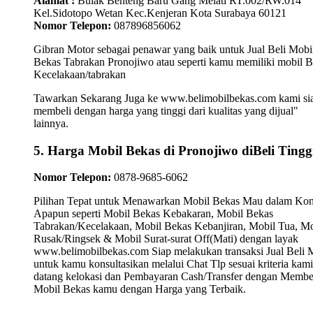
Alamat :
Bulak Benteng Baru Gang Melati RT.002/RW.014
Kel.Sidotopo Wetan Kec.Kenjeran Kota Surabaya 60121
Nomor Telepon:
087896856062
Gibran Motor sebagai penawar yang baik untuk Jual Beli Mobi
Bekas Tabrakan Pronojiwo atau seperti kamu memiliki mobil 
Kecelakaan/tabrakan
Tawarkan Sekarang Juga ke www.belimobilbekas.com kami si
membeli dengan harga yang tinggi dari kualitas yang dijual"
lainnya.
5. Harga Mobil Bekas di Pronojiwo diBeli Tingg
Nomor Telepon:
0878-9685-6062
Pilihan Tepat untuk Menawarkan Mobil Bekas Mau dalam Kon
Apapun seperti Mobil Bekas Kebakaran, Mobil Bekas
Tabrakan/Kecelakaan, Mobil Bekas Kebanjiran, Mobil Tua, Mo
Rusak/Ringsek & Mobil Surat-surat Off(Mati) dengan layak
www.belimobilbekas.com Siap melakukan transaksi Jual Beli 
untuk kamu konsultasikan melalui Chat Tlp sesuai kriteria kami
datang kelokasi dan Pembayaran Cash/Transfer dengan Membe
Mobil Bekas kamu dengan Harga yang Terbaik.