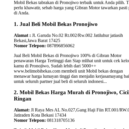
Mobil Bekas tabrakan di Pronojiwo terbaik untuk Anda pilih. T
perlu khawatir, sebab harga yang Gibran Motor tawarkan pasti 
di Anda.
1. Jual Beli Mobil Bekas Pronojiwo
Alamat :
Jl. Garuda No.02 Rt.002/Rw.002 Jatiluhur jatiasih
Bekasi,Jawa Barat 17425
Nomor Telepon:
087896856062
Jual Beli Mobil Bekas di Pronojiwo 100% di Gibran Motor
penawaran Harga Tertinggi dan Siap mlihat unit untuk cek kelo
kamu di Pronojiwo, Sudah lebih dari 5000++
www.belimobibekas.com membeli unit Mobil bekas dengan
menawar harga lumayan tinggi dan menjalin kerjasamayang ba
untuk seluruh partner jual beli di seluruh indonesi...
2. Mobil Bekas Harga Murah di Pronojiwo, Cici
Ringan
Alamat:
Jl Raya Mes AL No.027,Gang Haji Fiin RT.001/RW.
Jatiraden Kota Bekasi 17434
Nomor Telepon:
081318705136