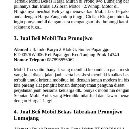
Terbaik Mobil Bekas Harga Murah di Pronojiwo Lumajang ba
pilihanya dari Mulai 1.Gibran Motor - 2.Winnpi Motor dll
Ningratnya menJual Beli yang menawarkan Mobil Tak Terpaka
anda dengan Harga Yang cukup tinggi, Cicilan Ringan untuk 
ingin punya mobil dengan cara mengangsur bisa hubungi kami
sekarang juga...
3. Jual Beli Mobil Tua Pronojiwo
Alamat :
Jl. Indo Karya 2 Blok G. Sunter Papanggo
RT.005/RW.006 Kel.Papanggo Kec.Tanjung Priuk 14340
Nomor Telepon:
087896856062
Mobil Tua saatini banyak yang memiliki kebandelan pada mesi
yang kuat diajak jalan jauh, serta besi-besi memiliki kualitas bes
terbaik untuk kriteria mobiltua ini, dengan jaman modern ini bi
kita pasang alat pengirit bensin danpenyaman penguna disaat
perjalanan jauh bersama keluarga dll.. banyak mobil tua denga
Sebutan Mobil Antik yang Memiliki nilai Jual dan Tawar men
dengan Harga Tinggi...
4. Jual Beli Mobil Bekas Tabrakan Pronojiwo
Lumajang