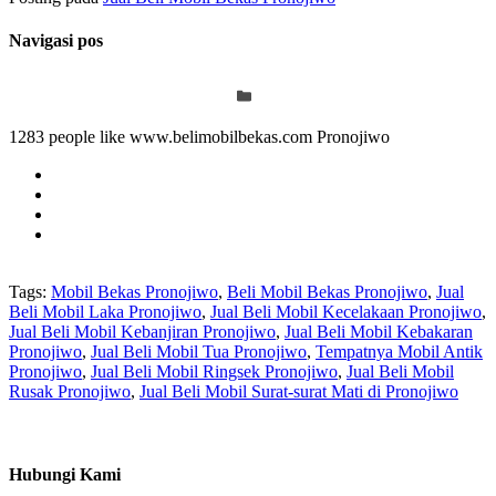
Navigasi pos
1283 people like www.belimobilbekas.com Pronojiwo
Tags:
Mobil Bekas Pronojiwo
,
Beli Mobil Bekas Pronojiwo
,
Jual
Beli Mobil Laka Pronojiwo
,
Jual Beli Mobil Kecelakaan Pronojiwo
,
Jual Beli Mobil Kebanjiran Pronojiwo
,
Jual Beli Mobil Kebakaran
Pronojiwo
,
Jual Beli Mobil Tua Pronojiwo
,
Tempatnya Mobil Antik
Pronojiwo
,
Jual Beli Mobil Ringsek Pronojiwo
,
Jual Beli Mobil
Rusak Pronojiwo
,
Jual Beli Mobil Surat-surat Mati di Pronojiwo
Hubungi Kami