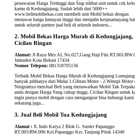
penawaran Harga Tertinggi dan Siap mlihat unit untuk cek kelo
kamu di Kedungjajang, Sudah lebih dari 5000++
www.belimobibekas.com membeli unit Mobil bekas dengan
menawar harga lumayan tinggi dan menjalin kerjasamayang ba
untuk seluruh partner jual beli di seluruh indonesi...
2. Mobil Bekas Harga Murah di Kedungjajang,
Cicilan Ringan
Alamat:
Jl Raya Mes AL No.027,Gang Haji Fiin RT.001/RW.
Jatiraden Kota Bekasi 17434
Nomor Telepon:
081318705136
Terbaik Mobil Bekas Harga Murah di Kedungjajang Lumajang
banyak pilihanya dari Mulai 1.Gibran Motor - 2.Winnpi Motor 
Ningratnya menJual Beli yang menawarkan Mobil Tak Terpaka
anda dengan Harga Yang cukup tinggi, Cicilan Ringan untuk 
ingin punya mobil dengan cara mengangsur bisa hubungi kami
sekarang juga...
3. Jual Beli Mobil Tua Kedungjajang
Alamat :
Jl. Indo Karya 2 Blok G. Sunter Papanggo
RT.005/RW.006 Kel.Papanggo Kec.Tanjung Priuk 14340