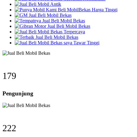
249
Pengunjung
307