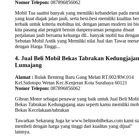
Nomor Telepon:
087896856062
Mobil Tua saatini banyak yang memiliki kebandelan pada mesi
yang kuat diajak jalan jauh, serta besi-besi memiliki kualitas bes
terbaik untuk kriteria mobiltua ini, dengan jaman modern ini bi
kita pasang alat pengirit bensin danpenyaman penguna disaat
perjalanan jauh bersama keluarga dll.. banyak mobil tua denga
Sebutan Mobil Antik yang Memiliki nilai Jual dan Tawar men
dengan Harga Tinggi...
4. Jual Beli Mobil Bekas Tabrakan Kedungjaja
Lumajang
Alamat :
Bulak Benteng Baru Gang Melati RT.002/RW.014
Kel.Sidotopo Wetan Kec.Kenjeran Kota Surabaya 60121
Nomor Telepon:
087896856062
Gibran Motor sebagai penawar yang baik untuk Jual Beli Mobi
Bekas Tabrakan Kedungjajang atau seperti kamu memiliki mob
Bekas Kecelakaan/tabrakan
Tawarkan Sekarang Juga ke www.belimobilbekas.com kami si
membeli dengan harga yang tinggi dari kualitas yang dijual"
lainnya.