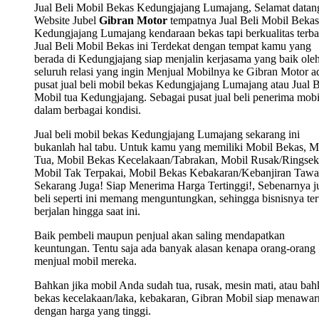
Jual Beli Mobil Bekas Kedungjajang Lumajang, Selamat datan
Website Jubel
Gibran Motor
tempatnya Jual Beli Mobil Bekas
Kedungjajang Lumajang kendaraan bekas tapi berkualitas terba
Jual Beli Mobil Bekas ini Terdekat dengan tempat kamu yang
berada di Kedungjajang siap menjalin kerjasama yang baik ole
seluruh relasi yang ingin Menjual Mobilnya ke Gibran Motor a
pusat jual beli mobil bekas Kedungjajang Lumajang atau Jual B
Mobil tua Kedungjajang. Sebagai pusat jual beli penerima mobi
dalam berbagai kondisi.
Jual beli mobil bekas Kedungjajang Lumajang sekarang ini
bukanlah hal tabu. Untuk kamu yang memiliki Mobil Bekas, M
Tua, Mobil Bekas Kecelakaan/Tabrakan, Mobil Rusak/Ringsek
Mobil Tak Terpakai, Mobil Bekas Kebakaran/Kebanjiran Tawa
Sekarang Juga! Siap Menerima Harga Tertinggi!, Sebenarnya j
beli seperti ini memang menguntungkan, sehingga bisnisnya ter
berjalan hingga saat ini.
Baik pembeli maupun penjual akan saling mendapatkan
keuntungan. Tentu saja ada banyak alasan kenapa orang-orang
menjual mobil mereka.
Bahkan jika mobil Anda sudah tua, rusak, mesin mati, atau ba
bekas kecelakaan/laka, kebakaran, Gibran Mobil siap menawa
dengan harga yang tinggi.