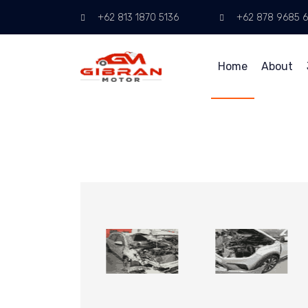
+62 813 1870 5136
+62 878 9685 
Home
About