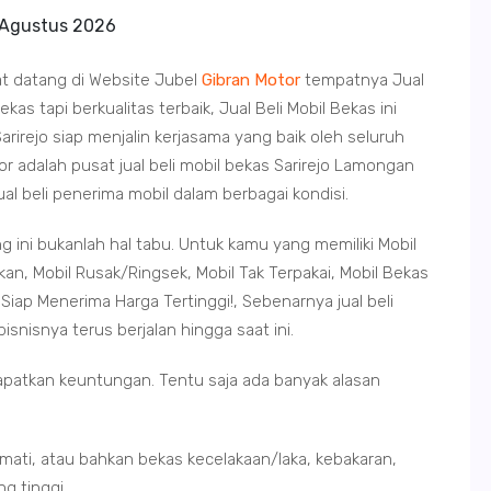
 Agustus 2026
at datang di Website Jubel
Gibran Motor
tempatnya Jual
as tapi berkualitas terbaik, Jual Beli Mobil Bekas ini
irejo siap menjalin kerjasama yang baik oleh seluruh
or adalah pusat jual beli mobil bekas Sarirejo Lamongan
jual beli penerima mobil dalam berbagai kondisi.
g ini bukanlah hal tabu. Untuk kamu yang memiliki Mobil
an, Mobil Rusak/Ringsek, Mobil Tak Terpakai, Mobil Bekas
iap Menerima Harga Tertinggi!, Sebenarnya jual beli
nisnya terus berjalan hingga saat ini.
apatkan keuntungan. Tentu saja ada banyak alasan
 mati, atau bahkan bekas kecelakaan/laka, kebakaran,
g tinggi.