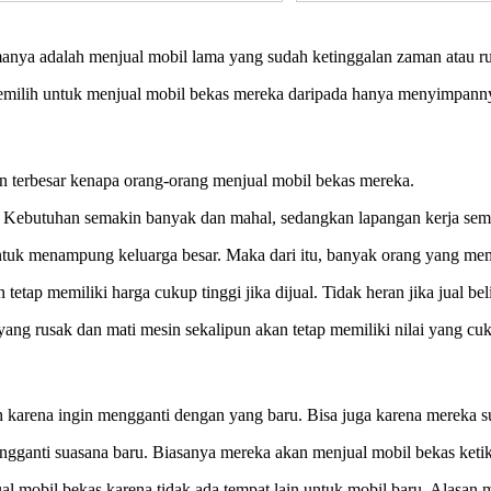
manya adalah menjual mobil lama yang sudah ketinggalan zaman atau r
memilih untuk menjual mobil bekas mereka daripada hanya menyimpann
an terbesar kenapa orang-orang menjual mobil bekas mereka.
. Kebutuhan semakin banyak dan mahal, sedangkan lapangan kerja sema
untuk menampung keluarga besar. Maka dari itu, banyak orang yang mem
tetap memiliki harga cukup tinggi jika dijual. Tidak heran jika jual be
yang rusak dan mati mesin sekalipun akan tetap memiliki nilai yang 
 karena ingin mengganti dengan yang baru. Bisa juga karena mereka s
gganti suasana baru. Biasanya mereka akan menjual mobil bekas keti
mobil bekas karena tidak ada tempat lain untuk mobil baru. Alasan 