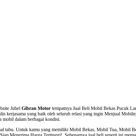
bsite Jubel
Gibran Motor
tempatnya Jual Beli Mobil Bekas Pucuk Lamo
in kerjasama yang baik oleh seluruh relasi yang ingin Menjual Mobil
ma mobil dalam berbagai kondisi.
 hal tabu. Untuk kamu yang memiliki Mobil Bekas, Mobil Tua, Mobil 
p Menerima Harga Tertinggi!, Sebenarnya jual beli seperti ini memang