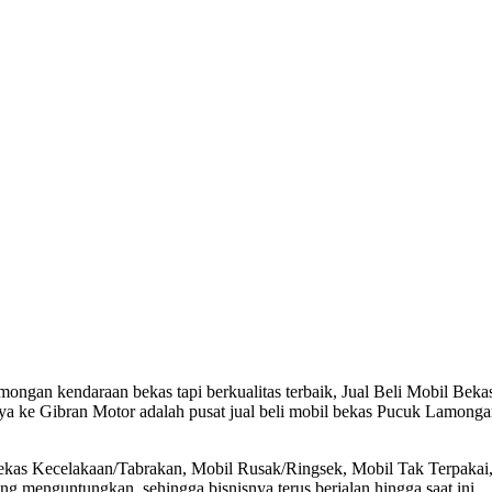
ngan kendaraan bekas tapi berkualitas terbaik, Jual Beli Mobil Bekas
nya ke Gibran Motor adalah pusat jual beli mobil bekas Pucuk Lamong
Bekas Kecelakaan/Tabrakan, Mobil Rusak/Ringsek, Mobil Tak Terpakai
 menguntungkan, sehingga bisnisnya terus berjalan hingga saat ini.