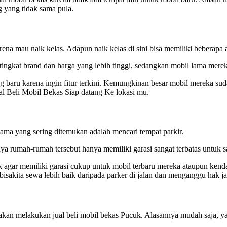
g yang tidak sama pula.
na mau naik kelas. Adapun naik kelas di sini bisa memiliki beberapa a
tingkat brand dan harga yang lebih tinggi, sedangkan mobil lama mere
g baru karena ingin fitur terkini. Kemungkinan besar mobil mereka suda
l Beli Mobil Bekas Siap datang Ke lokasi mu.
ama yang sering ditemukan adalah mencari tempat parkir.
ya rumah-rumah tersebut hanya memiliki garasi sangat terbatas untuk sa
 agar memiliki garasi cukup untuk mobil terbaru mereka ataupun kenda
isakita sewa lebih baik daripada parker di jalan dan menganggu hak ja
akan melakukan jual beli mobil bekas Pucuk. Alasannya mudah saja, y