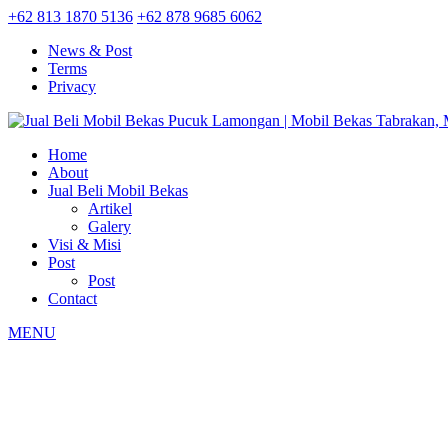
+62 813 1870 5136
+62 878 9685 6062
News & Post
Terms
Privacy
Home
About
Jual Beli Mobil Bekas
Artikel
Galery
Visi & Misi
Post
Post
Contact
MENU