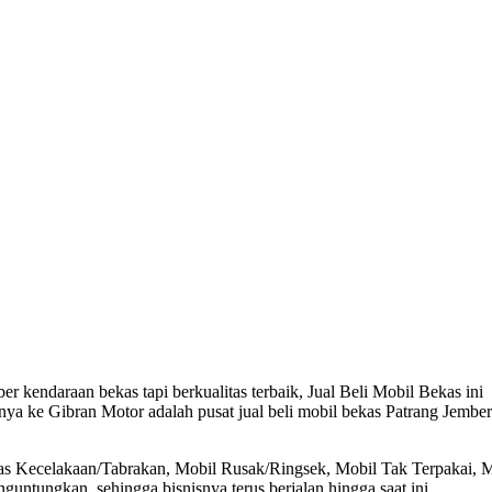
r kendaraan bekas tapi berkualitas terbaik, Jual Beli Mobil Bekas ini
nya ke Gibran Motor adalah pusat jual beli mobil bekas Patrang Jember
kas Kecelakaan/Tabrakan, Mobil Rusak/Ringsek, Mobil Tak Terpakai, 
ntungkan, sehingga bisnisnya terus berjalan hingga saat ini.