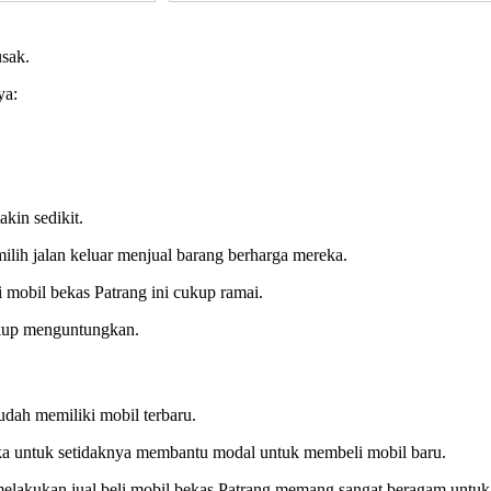
usak.
ya:
kin sedikit.
ilih jalan keluar menjual barang berharga mereka.
li mobil bekas Patrang ini cukup ramai.
cukup menguntungkan.
udah memiliki mobil terbaru.
ka untuk setidaknya membantu modal untuk membeli mobil baru.
melakukan jual beli mobil bekas Patrang memang sangat beragam untuk