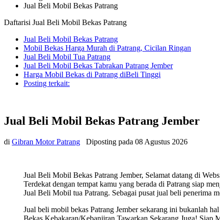
Jual Beli Mobil Bekas Patrang
Daftarisi Jual Beli Mobil Bekas Patrang
Jual Beli Mobil Bekas Patrang
Mobil Bekas Harga Murah di Patrang, Cicilan Ringan
Jual Beli Mobil Tua Patrang
Jual Beli Mobil Bekas Tabrakan Patrang Jember
Harga Mobil Bekas di Patrang diBeli Tinggi
Posting terkait:
Jual Beli Mobil Bekas Patrang Jember
di
Gibran Motor Patrang
Diposting pada
08 Agustus 2026
Jual Beli Mobil Bekas Patrang Jember, Selamat datang di Webs
Terdekat dengan tempat kamu yang berada di Patrang siap menja
Jual Beli Mobil tua Patrang. Sebagai pusat jual beli penerima m
Jual beli mobil bekas Patrang Jember sekarang ini bukanlah 
Bekas Kebakaran/Kebanjiran Tawarkan Sekarang Juga! Siap Mene