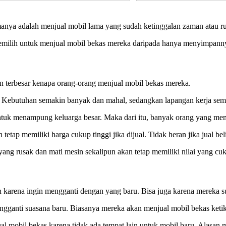
manya adalah menjual mobil lama yang sudah ketinggalan zaman atau r
memilih untuk menjual mobil bekas mereka daripada hanya menyimpann
an terbesar kenapa orang-orang menjual mobil bekas mereka.
. Kebutuhan semakin banyak dan mahal, sedangkan lapangan kerja sema
untuk menampung keluarga besar. Maka dari itu, banyak orang yang mem
etap memiliki harga cukup tinggi jika dijual. Tidak heran jika jual be
yang rusak dan mati mesin sekalipun akan tetap memiliki nilai yang 
 karena ingin mengganti dengan yang baru. Bisa juga karena mereka s
gganti suasana baru. Biasanya mereka akan menjual mobil bekas keti
mobil bekas karena tidak ada tempat lain untuk mobil baru. Alasan 