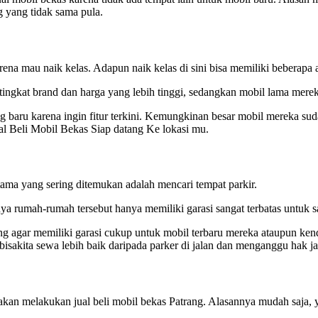
g yang tidak sama pula.
na mau naik kelas. Adapun naik kelas di sini bisa memiliki beberapa a
tingkat brand dan harga yang lebih tinggi, sedangkan mobil lama mere
g baru karena ingin fitur terkini. Kemungkinan besar mobil mereka suda
l Beli Mobil Bekas Siap datang Ke lokasi mu.
ama yang sering ditemukan adalah mencari tempat parkir.
ya rumah-rumah tersebut hanya memiliki garasi sangat terbatas untuk sa
ng agar memiliki garasi cukup untuk mobil terbaru mereka ataupun kend
isakita sewa lebih baik daripada parker di jalan dan menganggu hak ja
akan melakukan jual beli mobil bekas Patrang. Alasannya mudah saja, 