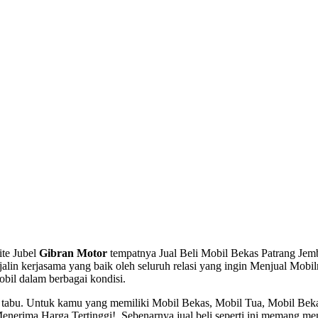
ite Jubel
Gibran Motor
tempatnya Jual Beli Mobil Bekas Patrang Jembe
lin kerjasama yang baik oleh seluruh relasi yang ingin Menjual Mobil
obil dalam berbagai kondisi.
hal tabu. Untuk kamu yang memiliki Mobil Bekas, Mobil Tua, Mobil Be
rima Harga Tertinggi!, Sebenarnya jual beli seperti ini memang mengu