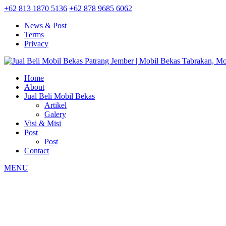
+62 813 1870 5136
+62 878 9685 6062
News & Post
Terms
Privacy
Home
About
Jual Beli Mobil Bekas
Artikel
Galery
Visi & Misi
Post
Post
Contact
MENU