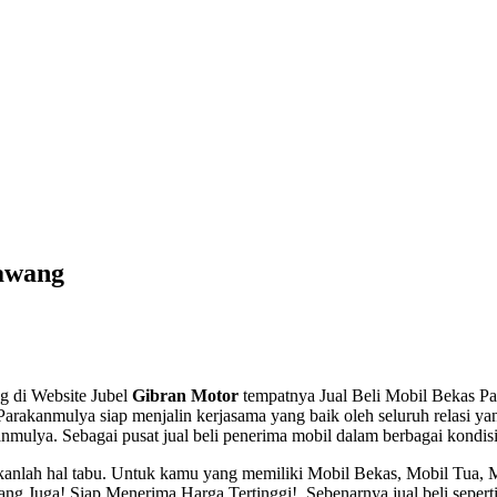
rawang
g di Website Jubel
Gibran Motor
tempatnya Jual Beli Mobil Bekas Par
arakanmulya siap menjalin kerjasama yang baik oleh seluruh relasi ya
mulya. Sebagai pusat jual beli penerima mobil dalam berbagai kondisi
ukanlah hal tabu. Untuk kamu yang memiliki Mobil Bekas, Mobil Tua,
 Juga! Siap Menerima Harga Tertinggi!, Sebenarnya jual beli seperti