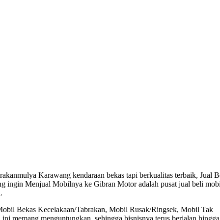
akanmulya Karawang kendaraan bekas tapi berkualitas terbaik, Jual B
ng ingin Menjual Mobilnya ke Gibran Motor adalah pusat jual beli mobi
.
 Mobil Bekas Kecelakaan/Tabrakan, Mobil Rusak/Ringsek, Mobil Tak
 ini memang menguntungkan, sehingga bisnisnya terus berjalan hingga