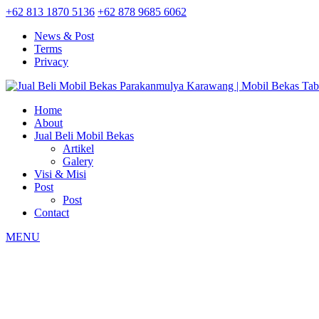
+62 813 1870 5136
+62 878 9685 6062
News & Post
Terms
Privacy
Home
About
Jual Beli Mobil Bekas
Artikel
Galery
Visi & Misi
Post
Post
Contact
MENU