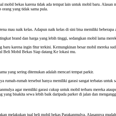
 mobil bekas karena tidak ada tempat lain untuk mobil baru. Alasan
p orang yang tidak sama pula.
na mau naik kelas. Adapun naik kelas di sini bisa memiliki beberapa a
tingkat brand dan harga yang lebih tinggi, sedangkan mobil lama mere
g baru karena ingin fitur terkini. Kemungkinan besar mobil mereka suda
l Beli Mobil Bekas Siap datang Ke lokasi mu.
ama yang sering ditemukan adalah mencari tempat parkir.
ya rumah-rumah tersebut hanya memiliki garasi sangat terbatas untuk sa
anmulya agar memiliki garasi cukup untuk mobil terbaru mereka ataupu
 yang bisakita sewa lebih baik daripada parker di jalan dan mengangg
akan melakukan jual beli mobil bekas Parakanmulya. Alasannya mudah 