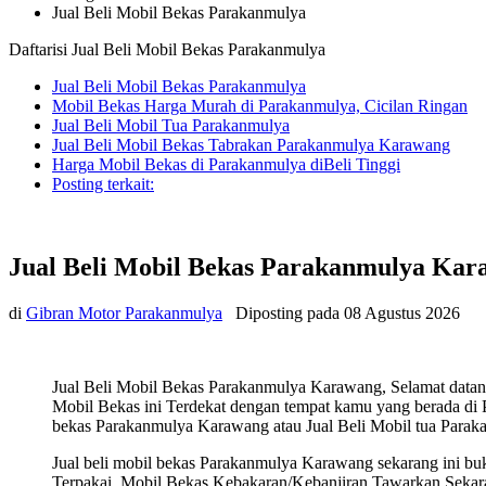
Jual Beli Mobil Bekas Parakanmulya
Daftarisi Jual Beli Mobil Bekas Parakanmulya
Jual Beli Mobil Bekas Parakanmulya
Mobil Bekas Harga Murah di Parakanmulya, Cicilan Ringan
Jual Beli Mobil Tua Parakanmulya
Jual Beli Mobil Bekas Tabrakan Parakanmulya Karawang
Harga Mobil Bekas di Parakanmulya diBeli Tinggi
Posting terkait:
Jual Beli Mobil Bekas Parakanmulya Ka
di
Gibran Motor Parakanmulya
Diposting pada
08 Agustus 2026
Jual Beli Mobil Bekas Parakanmulya Karawang, Selamat datan
Mobil Bekas ini Terdekat dengan tempat kamu yang berada di P
bekas Parakanmulya Karawang atau Jual Beli Mobil tua Parakan
Jual beli mobil bekas Parakanmulya Karawang sekarang ini b
Terpakai, Mobil Bekas Kebakaran/Kebanjiran Tawarkan Sekarang