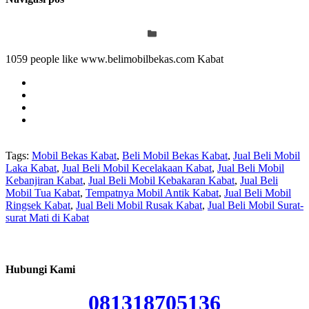
1059 people like www.belimobilbekas.com Kabat
Tags:
Mobil Bekas Kabat
,
Beli Mobil Bekas Kabat
,
Jual Beli Mobil
Laka Kabat
,
Jual Beli Mobil Kecelakaan Kabat
,
Jual Beli Mobil
Kebanjiran Kabat
,
Jual Beli Mobil Kebakaran Kabat
,
Jual Beli
Mobil Tua Kabat
,
Tempatnya Mobil Antik Kabat
,
Jual Beli Mobil
Ringsek Kabat
,
Jual Beli Mobil Rusak Kabat
,
Jual Beli Mobil Surat-
surat Mati di Kabat
Hubungi Kami
081318705136