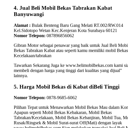
4. Jual Beli Mobil Bekas Tabrakan Kabat
Banyuwangi
Alamat :
Bulak Benteng Baru Gang Melati RT.002/RW.014
Kel.Sidotopo Wetan Kec.Kenjeran Kota Surabaya 60121
Nomor Telepon:
087896856062
Gibran Motor sebagai penawar yang baik untuk Jual Beli Mobi
Bekas Tabrakan Kabat atau seperti kamu memiliki mobil Bekas
Kecelakaan/tabrakan
Tawarkan Sekarang Juga ke www.belimobilbekas.com kami si
membeli dengan harga yang tinggi dari kualitas yang dijual"
lainnya.
5. Harga Mobil Bekas di Kabat diBeli Tinggi
Nomor Telepon:
0878-9685-6062
Pilihan Tepat untuk Menawarkan Mobil Bekas Mau dalam Kon
Apapun seperti Mobil Bekas Kebakaran, Mobil Bekas
Tabrakan/Kecelakaan, Mobil Bekas Kebanjiran, Mobil Tua, Mo
Rusak/Ringsek & Mobil Surat-surat Off(Mati) dengan layak
www.belimobilbekas.com Siap melakukan transaksi Jual Beli 