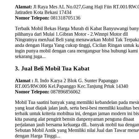
Alamat:
Jl Raya Mes AL No.027,Gang Haji Fiin RT.001/RW.
Jatiraden Kota Bekasi 17434
Nomor Telepon:
081318705136
Terbaik Mobil Bekas Harga Murah di Kabat Banyuwangi ban
pilihanya dari Mulai 1.Gibran Motor - 2.Winnpi Motor dll
Ningratnya menJual Beli yang menawarkan Mobil Tak Terpaka
anda dengan Harga Yang cukup tinggi, Cicilan Ringan untuk 
ingin punya mobil dengan cara mengangsur bisa hubungi kami
sekarang juga...
3. Jual Beli Mobil Tua Kabat
Alamat :
Jl. Indo Karya 2 Blok G. Sunter Papanggo
RT.005/RW.006 Kel.Papanggo Kec.Tanjung Priuk 14340
Nomor Telepon:
087896856062
Mobil Tua saatini banyak yang memiliki kebandelan pada mesi
yang kuat diajak jalan jauh, serta besi-besi memiliki kualitas bes
terbaik untuk kriteria mobiltua ini, dengan jaman modern ini bi
kita pasang alat pengirit bensin danpenyaman penguna disaat
perjalanan jauh bersama keluarga dll.. banyak mobil tua denga
Sebutan Mobil Antik yang Memiliki nilai Jual dan Tawar men
dengan Harga Tinggi...