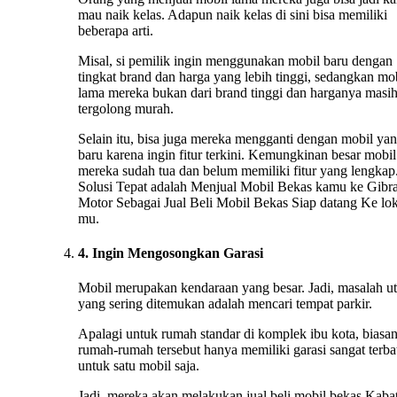
mau naik kelas. Adapun naik kelas di sini bisa memiliki
beberapa arti.
Misal, si pemilik ingin menggunakan mobil baru dengan
tingkat brand dan harga yang lebih tinggi, sedangkan mo
lama mereka bukan dari brand tinggi dan harganya masi
tergolong murah.
Selain itu, bisa juga mereka mengganti dengan mobil ya
baru karena ingin fitur terkini. Kemungkinan besar mobil
mereka sudah tua dan belum memiliki fitur yang lengkap.
Solusi Tepat adalah Menjual Mobil Bekas kamu ke Gibr
Motor Sebagai Jual Beli Mobil Bekas Siap datang Ke lok
mu.
4. Ingin Mengosongkan Garasi
Mobil merupakan kendaraan yang besar. Jadi, masalah u
yang sering ditemukan adalah mencari tempat parkir.
Apalagi untuk rumah standar di komplek ibu kota, biasa
rumah-rumah tersebut hanya memiliki garasi sangat terba
untuk satu mobil saja.
Jadi, mereka akan melakukan jual beli mobil bekas Kaba