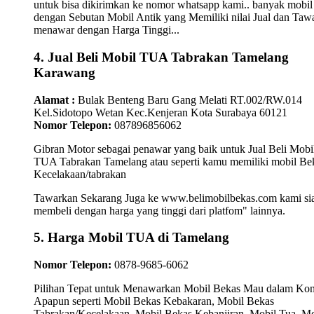
untuk bisa dikirimkan ke nomor whatsapp kami.. banyak mobil
dengan Sebutan Mobil Antik yang Memiliki nilai Jual dan Taw
menawar dengan Harga Tinggi...
4. Jual Beli Mobil TUA Tabrakan Tamelang
Karawang
Alamat :
Bulak Benteng Baru Gang Melati RT.002/RW.014
Kel.Sidotopo Wetan Kec.Kenjeran Kota Surabaya 60121
Nomor Telepon:
087896856062
Gibran Motor sebagai penawar yang baik untuk Jual Beli Mobi
TUA Tabrakan Tamelang atau seperti kamu memiliki mobil Be
Kecelakaan/tabrakan
Tawarkan Sekarang Juga ke www.belimobilbekas.com kami si
membeli dengan harga yang tinggi dari platfom" lainnya.
5. Harga Mobil TUA di Tamelang
Nomor Telepon:
0878-9685-6062
Pilihan Tepat untuk Menawarkan Mobil Bekas Mau dalam Kon
Apapun seperti Mobil Bekas Kebakaran, Mobil Bekas
Tabrakan/Kecelakaan, Mobil Bekas Kebanjiran, Mobil Tua, Mo