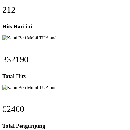
273
Hits Hari ini
429498
Total Hits
80546
Total Pengunjung