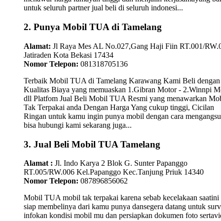
untuk seluruh partner jual beli di seluruh indonesi...
2. Punya Mobil TUA di Tamelang
Alamat:
Jl Raya Mes AL No.027,Gang Haji Fiin RT.001/RW.
Jatiraden Kota Bekasi 17434
Nomor Telepon:
081318705136
Terbaik Mobil TUA di Tamelang Karawang Kami Beli dengan
Kualitas Biaya yang memuaskan 1.Gibran Motor - 2.Winnpi M
dll Platfom Jual Beli Mobil TUA Resmi yang menawarkan Mob
Tak Terpakai anda Dengan Harga Yang cukup tinggi, Cicilan
Ringan untuk kamu ingin punya mobil dengan cara mengangsu
bisa hubungi kami sekarang juga...
3. Jual Beli Mobil TUA Tamelang
Alamat :
Jl. Indo Karya 2 Blok G. Sunter Papanggo
RT.005/RW.006 Kel.Papanggo Kec.Tanjung Priuk 14340
Nomor Telepon:
087896856062
Mobil TUA mobil tak terpakai karena sebab kecelakaan saatini
siap membelinya dari kamu punya dansegera datang untuk surv
infokan kondisi mobil mu dan persiapkan dokumen foto sertav