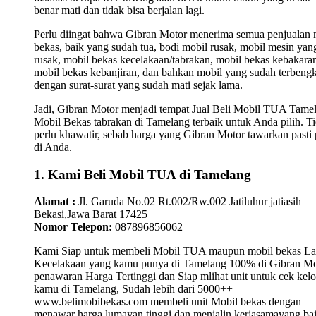
benar mati dan tidak bisa berjalan lagi.
Perlu diingat bahwa Gibran Motor menerima semua penjualan 
bekas, baik yang sudah tua, bodi mobil rusak, mobil mesin yan
rusak, mobil bekas kecelakaan/tabrakan, mobil bekas kebakara
mobil bekas kebanjiran, dan bahkan mobil yang sudah terbengk
dengan surat-surat yang sudah mati sejak lama.
Jadi, Gibran Motor menjadi tempat Jual Beli Mobil TUA Tame
Mobil Bekas tabrakan di Tamelang terbaik untuk Anda pilih. T
perlu khawatir, sebab harga yang Gibran Motor tawarkan pasti 
di Anda.
1. Kami Beli Mobil TUA di Tamelang
Alamat :
Jl. Garuda No.02 Rt.002/Rw.002 Jatiluhur jatiasih
Bekasi,Jawa Barat 17425
Nomor Telepon:
087896856062
Kami Siap untuk membeli Mobil TUA maupun mobil bekas L
Kecelakaan yang kamu punya di Tamelang 100% di Gibran Mo
penawaran Harga Tertinggi dan Siap mlihat unit untuk cek kelo
kamu di Tamelang, Sudah lebih dari 5000++
www.belimobibekas.com membeli unit Mobil bekas dengan
menawar harga lumayan tinggi dan menjalin kerjasamayang ba