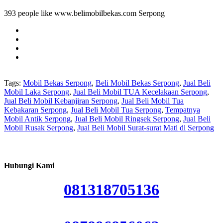
393 people like www.belimobilbekas.com Serpong
Tags:
Mobil Bekas Serpong
,
Beli Mobil Bekas Serpong
,
Jual Beli
Mobil Laka Serpong
,
Jual Beli Mobil TUA Kecelakaan Serpong
,
Jual Beli Mobil Kebanjiran Serpong
,
Jual Beli Mobil Tua
Kebakaran Serpong
,
Jual Beli Mobil Tua Serpong
,
Tempatnya
Mobil Antik Serpong
,
Jual Beli Mobil Ringsek Serpong
,
Jual Beli
Mobil Rusak Serpong
,
Jual Beli Mobil Surat-surat Mati di Serpong
Hubungi Kami
081318705136