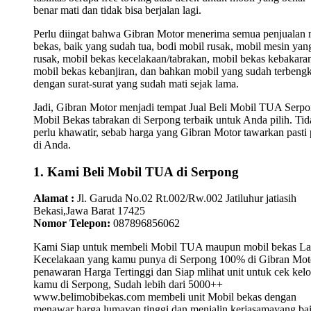
benar mati dan tidak bisa berjalan lagi.
Perlu diingat bahwa Gibran Motor menerima semua penjualan 
bekas, baik yang sudah tua, bodi mobil rusak, mobil mesin yan
rusak, mobil bekas kecelakaan/tabrakan, mobil bekas kebakara
mobil bekas kebanjiran, dan bahkan mobil yang sudah terbengk
dengan surat-surat yang sudah mati sejak lama.
Jadi, Gibran Motor menjadi tempat Jual Beli Mobil TUA Serpo
Mobil Bekas tabrakan di Serpong terbaik untuk Anda pilih. Tid
perlu khawatir, sebab harga yang Gibran Motor tawarkan pasti 
di Anda.
1. Kami Beli Mobil TUA di Serpong
Alamat :
Jl. Garuda No.02 Rt.002/Rw.002 Jatiluhur jatiasih
Bekasi,Jawa Barat 17425
Nomor Telepon:
087896856062
Kami Siap untuk membeli Mobil TUA maupun mobil bekas L
Kecelakaan yang kamu punya di Serpong 100% di Gibran Mot
penawaran Harga Tertinggi dan Siap mlihat unit untuk cek kelo
kamu di Serpong, Sudah lebih dari 5000++
www.belimobibekas.com membeli unit Mobil bekas dengan
menawar harga lumayan tinggi dan menjalin kerjasamayang ba