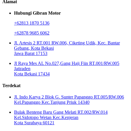
Alamat
Hubungi Gibran Motor
+62813 1870 5136
+62878 9685 6062
Jl. Artesis 2 RT.001 RW.006, Ciketing Udik, Kec. Bantar
Gebang, Kota Bekasi
Jawa Barat 17153
Jl Raya Mes AL No.027,Gang Haji Fiin RT.001/RW.005
Jatiraden
Kota Bekasi 17434
Terdekat
Jl. Indo Karya 2 Blok G. Sunter Papanggo RT.005/RW.006
Kel.Papanggo Kec.Tanjung Priuk 14340
Bulak Benteng Baru Gang Melati RT.002/RW.014
Kel.Sidotopo Wetan Kec.Kenjeran
Kota Surabaya 60121