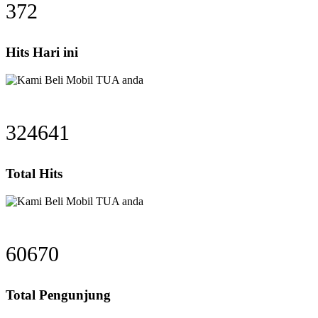
477
Hits Hari ini
415497
Total Hits
77649
Total Pengunjung