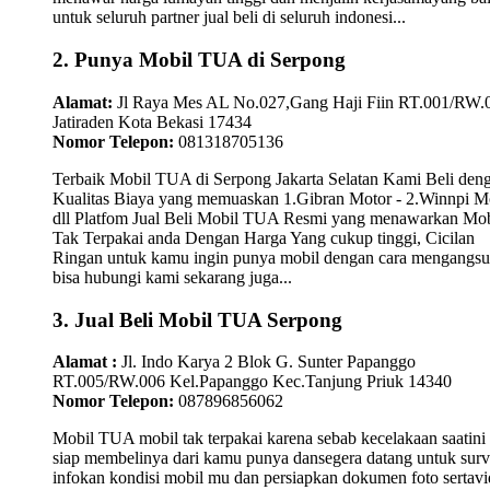
untuk seluruh partner jual beli di seluruh indonesi...
2. Punya Mobil TUA di Serpong
Alamat:
Jl Raya Mes AL No.027,Gang Haji Fiin RT.001/RW.
Jatiraden Kota Bekasi 17434
Nomor Telepon:
081318705136
Terbaik Mobil TUA di Serpong Jakarta Selatan Kami Beli den
Kualitas Biaya yang memuaskan 1.Gibran Motor - 2.Winnpi M
dll Platfom Jual Beli Mobil TUA Resmi yang menawarkan Mob
Tak Terpakai anda Dengan Harga Yang cukup tinggi, Cicilan
Ringan untuk kamu ingin punya mobil dengan cara mengangsu
bisa hubungi kami sekarang juga...
3. Jual Beli Mobil TUA Serpong
Alamat :
Jl. Indo Karya 2 Blok G. Sunter Papanggo
RT.005/RW.006 Kel.Papanggo Kec.Tanjung Priuk 14340
Nomor Telepon:
087896856062
Mobil TUA mobil tak terpakai karena sebab kecelakaan saatini
siap membelinya dari kamu punya dansegera datang untuk surv
infokan kondisi mobil mu dan persiapkan dokumen foto sertav