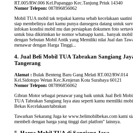
RT.005/RW.006 Kel.Papanggo Kec.Tanjung Priuk 14340
Nomor Telepon:
087896856062
Mobil TUA mobil tak terpakai karena sebab kecelakaan saatini
siap membelinya dari kamu punya dansegera datang untuk surv
infokan kondisi mobil mu dan persiapkan dokumen foto sertav
untuk bisa dikirimkan ke nomor whatsapp kami.. banyak mobil
dengan Sebutan Mobil Antik yang Memiliki nilai Jual dan Taw
menawar dengan Harga Tinggi...
4. Jual Beli Mobil TUA Tabrakan Sangiang Jay
Tangerang
Alamat :
Bulak Benteng Baru Gang Melati RT.002/RW.014
Kel.Sidotopo Wetan Kec.Kenjeran Kota Surabaya 60121
Nomor Telepon:
087896856062
Gibran Motor sebagai penawar yang baik untuk Jual Beli Mobi
TUA Tabrakan Sangiang Jaya atau seperti kamu memiliki mobi
Bekas Kecelakaan/tabrakan
Tawarkan Sekarang Juga ke www.belimobilbekas.com kami si
membeli dengan harga yang tinggi dari platfom" lainnya.
5. Harga Mobil TUA di Sangiang Jaya