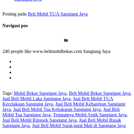
Posting pada
Beli Mobil TUA Sangiang Jaya
Navigasi pos
240 people like www.belimobilbekas.com Sangiang Jaya
Tags:
Mobil Bekas Sangiang Jaya
,
Beli Mobil Bekas Sangiang Jaya
,
Jual Beli Mobil Laka Sangiang Jaya
,
Jual Beli Mobil TUA
Kecelakaan Sangiang Jaya
,
Jual Beli Mobil Kebanjiran Sangiang
Jaya
,
Jual Beli Mobil Tua Kebakaran Sangiang Jaya
,
Jual Beli
Mobil Tua Sangiang Jaya
,
Tempatnya Mobil Antik Sangiang Jaya
,
Jual Beli Mobil Ringsek Sangiang Jaya
,
Jual Beli Mobil Rusak
Sangiang Jaya
,
Jual Beli Mobil Surat-surat Mati di Sangiang Jaya