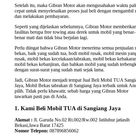
Setelah itu, maka Gibran Motor akan mengusahakan waktu pal
cepat untuk menyelesaikan proses jual beli dengan mengambil 
dan melakukan pembayaran.
Seperti yang dijelaskan sebelumnya, Gibran Motor memberika
fasilitas berupa free towing atau derek untuk mobil yang benar-
benar mati dan tidak bisa berjalan lagi.
Perlu diingat bahwa Gibran Motor menerima semua penjualan 
bekas, baik yang sudah tua, bodi mobil rusak, mobil mesin yan
rusak, mobil bekas kecelakaan/tabrakan, mobil bekas kebakara
mobil bekas kebanjiran, dan bahkan mobil yang sudah terbengk
dengan surat-surat yang sudah mati sejak lama.
Jadi, Gibran Motor menjadi tempat Jual Beli Mobil TUA Sang
Jaya, Mobil Bekas tabrakan di Sangiang Jaya terbaik untuk An
pilih. Tidak perlu khawatir, sebab harga yang Gibran Motor
tawarkan pasti pas di Anda.
1. Kami Beli Mobil TUA di Sangiang Jaya
Alamat :
Jl. Garuda No.02 Rt.002/Rw.002 Jatiluhur jatiasih
Bekasi,Jawa Barat 17425
Nomor Telepon:
087896856062