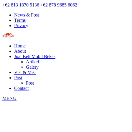
+62 813 1870 5136
+62 878 9685 6062
News & Post
Terms
Privacy
Home
About
Jual Beli Mobil Bekas
Artikel
Galery
Visi & Misi
Post
Post
Contact
MENU