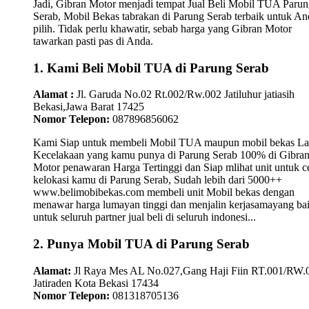
Jadi, Gibran Motor menjadi tempat Jual Beli Mobil TUA Paru
Serab, Mobil Bekas tabrakan di Parung Serab terbaik untuk An
pilih. Tidak perlu khawatir, sebab harga yang Gibran Motor
tawarkan pasti pas di Anda.
1. Kami Beli Mobil TUA di Parung Serab
Alamat :
Jl. Garuda No.02 Rt.002/Rw.002 Jatiluhur jatiasih
Bekasi,Jawa Barat 17425
Nomor Telepon:
087896856062
Kami Siap untuk membeli Mobil TUA maupun mobil bekas L
Kecelakaan yang kamu punya di Parung Serab 100% di Gibra
Motor penawaran Harga Tertinggi dan Siap mlihat unit untuk c
kelokasi kamu di Parung Serab, Sudah lebih dari 5000++
www.belimobibekas.com membeli unit Mobil bekas dengan
menawar harga lumayan tinggi dan menjalin kerjasamayang ba
untuk seluruh partner jual beli di seluruh indonesi...
2. Punya Mobil TUA di Parung Serab
Alamat:
Jl Raya Mes AL No.027,Gang Haji Fiin RT.001/RW.
Jatiraden Kota Bekasi 17434
Nomor Telepon:
081318705136