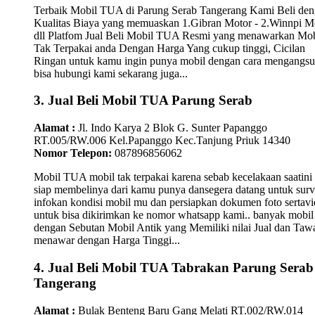
Terbaik Mobil TUA di Parung Serab Tangerang Kami Beli de
Kualitas Biaya yang memuaskan 1.Gibran Motor - 2.Winnpi M
dll Platfom Jual Beli Mobil TUA Resmi yang menawarkan Mob
Tak Terpakai anda Dengan Harga Yang cukup tinggi, Cicilan
Ringan untuk kamu ingin punya mobil dengan cara mengangsu
bisa hubungi kami sekarang juga...
3. Jual Beli Mobil TUA Parung Serab
Alamat :
Jl. Indo Karya 2 Blok G. Sunter Papanggo
RT.005/RW.006 Kel.Papanggo Kec.Tanjung Priuk 14340
Nomor Telepon:
087896856062
Mobil TUA mobil tak terpakai karena sebab kecelakaan saatini
siap membelinya dari kamu punya dansegera datang untuk surv
infokan kondisi mobil mu dan persiapkan dokumen foto sertav
untuk bisa dikirimkan ke nomor whatsapp kami.. banyak mobil
dengan Sebutan Mobil Antik yang Memiliki nilai Jual dan Taw
menawar dengan Harga Tinggi...
4. Jual Beli Mobil TUA Tabrakan Parung Serab
Tangerang
Alamat :
Bulak Benteng Baru Gang Melati RT.002/RW.014