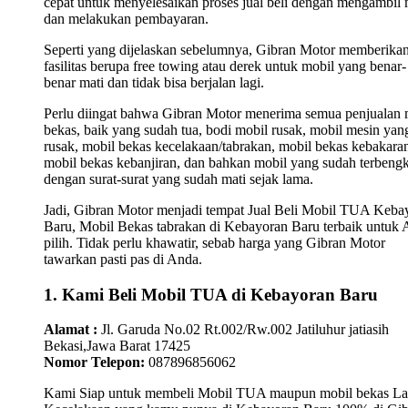
cepat untuk menyelesaikan proses jual beli dengan mengambil 
dan melakukan pembayaran.
Seperti yang dijelaskan sebelumnya, Gibran Motor memberika
fasilitas berupa free towing atau derek untuk mobil yang benar-
benar mati dan tidak bisa berjalan lagi.
Perlu diingat bahwa Gibran Motor menerima semua penjualan 
bekas, baik yang sudah tua, bodi mobil rusak, mobil mesin yan
rusak, mobil bekas kecelakaan/tabrakan, mobil bekas kebakara
mobil bekas kebanjiran, dan bahkan mobil yang sudah terbengk
dengan surat-surat yang sudah mati sejak lama.
Jadi, Gibran Motor menjadi tempat Jual Beli Mobil TUA Keba
Baru, Mobil Bekas tabrakan di Kebayoran Baru terbaik untuk
pilih. Tidak perlu khawatir, sebab harga yang Gibran Motor
tawarkan pasti pas di Anda.
1. Kami Beli Mobil TUA di Kebayoran Baru
Alamat :
Jl. Garuda No.02 Rt.002/Rw.002 Jatiluhur jatiasih
Bekasi,Jawa Barat 17425
Nomor Telepon:
087896856062
Kami Siap untuk membeli Mobil TUA maupun mobil bekas L