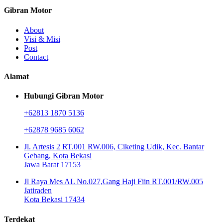
Gibran Motor
About
Visi & Misi
Post
Contact
Alamat
Hubungi Gibran Motor
+62813 1870 5136
+62878 9685 6062
Jl. Artesis 2 RT.001 RW.006, Ciketing Udik, Kec. Bantar
Gebang, Kota Bekasi
Jawa Barat 17153
Jl Raya Mes AL No.027,Gang Haji Fiin RT.001/RW.005
Jatiraden
Kota Bekasi 17434
Terdekat