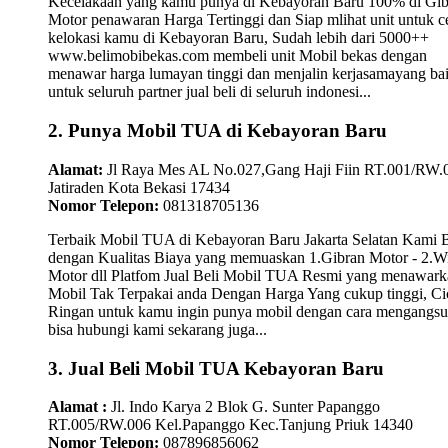
Kecelakaan yang kamu punya di Kebayoran Baru 100% di Gib
Motor penawaran Harga Tertinggi dan Siap mlihat unit untuk c
kelokasi kamu di Kebayoran Baru, Sudah lebih dari 5000++
www.belimobibekas.com membeli unit Mobil bekas dengan
menawar harga lumayan tinggi dan menjalin kerjasamayang ba
untuk seluruh partner jual beli di seluruh indonesi...
2. Punya Mobil TUA di Kebayoran Baru
Alamat:
Jl Raya Mes AL No.027,Gang Haji Fiin RT.001/RW.
Jatiraden Kota Bekasi 17434
Nomor Telepon:
081318705136
Terbaik Mobil TUA di Kebayoran Baru Jakarta Selatan Kami B
dengan Kualitas Biaya yang memuaskan 1.Gibran Motor - 2.W
Motor dll Platfom Jual Beli Mobil TUA Resmi yang menawark
Mobil Tak Terpakai anda Dengan Harga Yang cukup tinggi, Ci
Ringan untuk kamu ingin punya mobil dengan cara mengangsu
bisa hubungi kami sekarang juga...
3. Jual Beli Mobil TUA Kebayoran Baru
Alamat :
Jl. Indo Karya 2 Blok G. Sunter Papanggo
RT.005/RW.006 Kel.Papanggo Kec.Tanjung Priuk 14340
Nomor Telepon:
087896856062