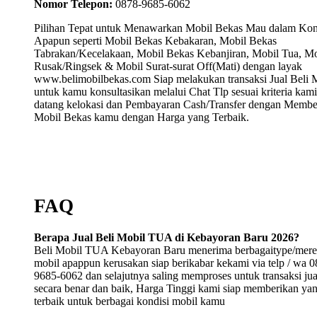
Nomor Telepon:
0878-9685-6062
Pilihan Tepat untuk Menawarkan Mobil Bekas Mau dalam Kon
Apapun seperti Mobil Bekas Kebakaran, Mobil Bekas
Tabrakan/Kecelakaan, Mobil Bekas Kebanjiran, Mobil Tua, Mo
Rusak/Ringsek & Mobil Surat-surat Off(Mati) dengan layak
www.belimobilbekas.com Siap melakukan transaksi Jual Beli 
untuk kamu konsultasikan melalui Chat Tlp sesuai kriteria kami
datang kelokasi dan Pembayaran Cash/Transfer dengan Membe
Mobil Bekas kamu dengan Harga yang Terbaik.
FAQ
Berapa Jual Beli Mobil TUA di Kebayoran Baru 2026?
Beli Mobil TUA Kebayoran Baru menerima berbagaitype/mer
mobil apappun kerusakan siap berikabar kekami via telp / wa 0
9685-6062 dan selajutnya saling memproses untuk transaksi jual
secara benar dan baik, Harga Tinggi kami siap memberikan ya
terbaik untuk berbagai kondisi mobil kamu