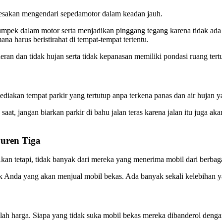
rdesakan mengendari sepedamotor dalam keadan jauh.
mpek dalam motor serta menjadikan pinggang tegang karena tidak ada s
na harus beristirahat di tempat-tempat tertentu.
an dan tidak hujan serta tidak kepanasan memiliki pondasi ruang tertut
iakan tempat parkir yang tertutup anpa terkena panas dan air hujan ya
 saat, jangan biarkan parkir di bahu jalan teras karena jalan itu juga a
Duren Tiga
n tetapi, tidak banyak dari mereka yang menerima mobil dari berbaga
tuk Anda yang akan menjual mobil bekas. Ada banyak sekali kelebihan
lah harga. Siapa yang tidak suka mobil bekas mereka dibanderol denga