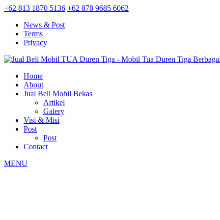
+62 813 1870 5136
+62 878 9685 6062
News & Post
Terms
Privacy
Home
About
Jual Beli Mobil Bekas
Artikel
Galery
Visi & Misi
Post
Post
Contact
MENU