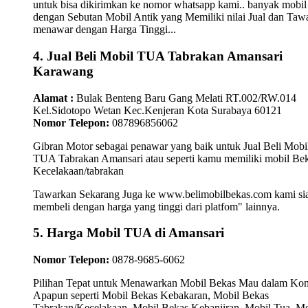
untuk bisa dikirimkan ke nomor whatsapp kami.. banyak mobil
dengan Sebutan Mobil Antik yang Memiliki nilai Jual dan Taw
menawar dengan Harga Tinggi...
4. Jual Beli Mobil TUA Tabrakan Amansari
Karawang
Alamat :
Bulak Benteng Baru Gang Melati RT.002/RW.014
Kel.Sidotopo Wetan Kec.Kenjeran Kota Surabaya 60121
Nomor Telepon:
087896856062
Gibran Motor sebagai penawar yang baik untuk Jual Beli Mobi
TUA Tabrakan Amansari atau seperti kamu memiliki mobil Be
Kecelakaan/tabrakan
Tawarkan Sekarang Juga ke www.belimobilbekas.com kami si
membeli dengan harga yang tinggi dari platfom" lainnya.
5. Harga Mobil TUA di Amansari
Nomor Telepon:
0878-9685-6062
Pilihan Tepat untuk Menawarkan Mobil Bekas Mau dalam Kon
Apapun seperti Mobil Bekas Kebakaran, Mobil Bekas
Tabrakan/Kecelakaan, Mobil Bekas Kebanjiran, Mobil Tua, Mo