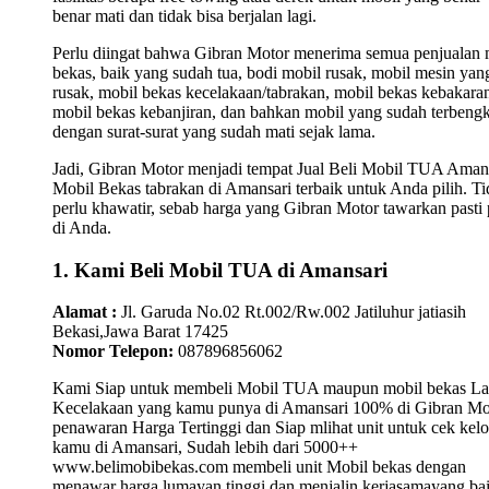
benar mati dan tidak bisa berjalan lagi.
Perlu diingat bahwa Gibran Motor menerima semua penjualan 
bekas, baik yang sudah tua, bodi mobil rusak, mobil mesin yan
rusak, mobil bekas kecelakaan/tabrakan, mobil bekas kebakara
mobil bekas kebanjiran, dan bahkan mobil yang sudah terbengk
dengan surat-surat yang sudah mati sejak lama.
Jadi, Gibran Motor menjadi tempat Jual Beli Mobil TUA Amans
Mobil Bekas tabrakan di Amansari terbaik untuk Anda pilih. T
perlu khawatir, sebab harga yang Gibran Motor tawarkan pasti 
di Anda.
1. Kami Beli Mobil TUA di Amansari
Alamat :
Jl. Garuda No.02 Rt.002/Rw.002 Jatiluhur jatiasih
Bekasi,Jawa Barat 17425
Nomor Telepon:
087896856062
Kami Siap untuk membeli Mobil TUA maupun mobil bekas L
Kecelakaan yang kamu punya di Amansari 100% di Gibran Mo
penawaran Harga Tertinggi dan Siap mlihat unit untuk cek kelo
kamu di Amansari, Sudah lebih dari 5000++
www.belimobibekas.com membeli unit Mobil bekas dengan
menawar harga lumayan tinggi dan menjalin kerjasamayang ba