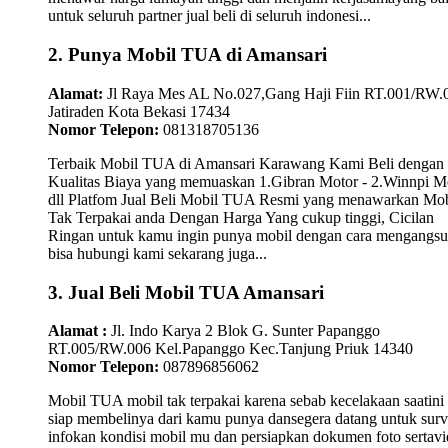
untuk seluruh partner jual beli di seluruh indonesi...
2. Punya Mobil TUA di Amansari
Alamat:
Jl Raya Mes AL No.027,Gang Haji Fiin RT.001/RW.
Jatiraden Kota Bekasi 17434
Nomor Telepon:
081318705136
Terbaik Mobil TUA di Amansari Karawang Kami Beli dengan
Kualitas Biaya yang memuaskan 1.Gibran Motor - 2.Winnpi M
dll Platfom Jual Beli Mobil TUA Resmi yang menawarkan Mob
Tak Terpakai anda Dengan Harga Yang cukup tinggi, Cicilan
Ringan untuk kamu ingin punya mobil dengan cara mengangsu
bisa hubungi kami sekarang juga...
3. Jual Beli Mobil TUA Amansari
Alamat :
Jl. Indo Karya 2 Blok G. Sunter Papanggo
RT.005/RW.006 Kel.Papanggo Kec.Tanjung Priuk 14340
Nomor Telepon:
087896856062
Mobil TUA mobil tak terpakai karena sebab kecelakaan saatini
siap membelinya dari kamu punya dansegera datang untuk surv
infokan kondisi mobil mu dan persiapkan dokumen foto sertav