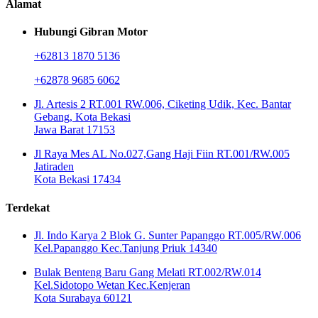
Alamat
Hubungi Gibran Motor
+62813 1870 5136
+62878 9685 6062
Jl. Artesis 2 RT.001 RW.006, Ciketing Udik, Kec. Bantar
Gebang, Kota Bekasi
Jawa Barat 17153
Jl Raya Mes AL No.027,Gang Haji Fiin RT.001/RW.005
Jatiraden
Kota Bekasi 17434
Terdekat
Jl. Indo Karya 2 Blok G. Sunter Papanggo RT.005/RW.006
Kel.Papanggo Kec.Tanjung Priuk 14340
Bulak Benteng Baru Gang Melati RT.002/RW.014
Kel.Sidotopo Wetan Kec.Kenjeran
Kota Surabaya 60121