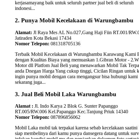
kerjasamayang baik untuk seluruh partner jual beli di seluruh
indonesi...
2. Punya Mobil Kecelakaan di Warungbambu
Alamat:
Jl Raya Mes AL No.027,Gang Haji Fiin RT.001/RW.
Jatiraden Kota Bekasi 17434
Nomor Telepon:
081318705136
Terbaik Mobil Kecelakaan di Warungbambu Karawang Kami B
dengan Kualitas Biaya yang memuaskan 1.Gibran Motor - 2.W
Motor dll Platfom Jual Beli yang menawarkan Mobil Tak Terpa
anda Dnegan Harga Yang cukup tinggi, Cicilan Ringan untuk
ingin punya mobil dengan cara mengangsur bisa hubungi kami
sekarang juga...
3. Jual Beli Mobil Laka Warungbambu
Alamat :
Jl. Indo Karya 2 Blok G. Sunter Papanggo
RT.005/RW.006 Kel.Papanggo Kec.Tanjung Priuk 14340
Nomor Telepon:
087896856062
Mobil Laka mobil tak terpakai karena sebab kecelakaan saatini
siap membelinya dari kamu punya dansegera datang untuk surv
infokan kondisi mobil mu dan persiapkan dokumen foto sertav