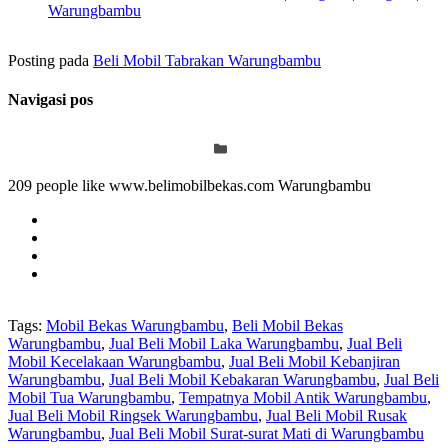
Warungbambu
Posting pada
Beli Mobil Tabrakan Warungbambu
Navigasi pos
209 people like www.belimobilbekas.com Warungbambu
Tags:
Mobil Bekas Warungbambu
,
Beli Mobil Bekas
Warungbambu
,
Jual Beli Mobil Laka Warungbambu
,
Jual Beli
Mobil Kecelakaan Warungbambu
,
Jual Beli Mobil Kebanjiran
Warungbambu
,
Jual Beli Mobil Kebakaran Warungbambu
,
Jual Beli
Mobil Tua Warungbambu
,
Tempatnya Mobil Antik Warungbambu
,
Jual Beli Mobil Ringsek Warungbambu
,
Jual Beli Mobil Rusak
Warungbambu
,
Jual Beli Mobil Surat-surat Mati di Warungbambu