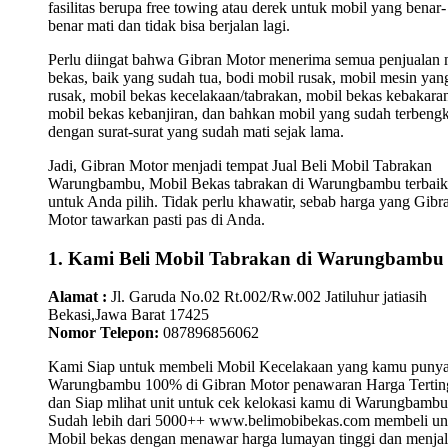
fasilitas berupa free towing atau derek untuk mobil yang benar-
benar mati dan tidak bisa berjalan lagi.
Perlu diingat bahwa Gibran Motor menerima semua penjualan 
bekas, baik yang sudah tua, bodi mobil rusak, mobil mesin yan
rusak, mobil bekas kecelakaan/tabrakan, mobil bekas kebakara
mobil bekas kebanjiran, dan bahkan mobil yang sudah terbengk
dengan surat-surat yang sudah mati sejak lama.
Jadi, Gibran Motor menjadi tempat Jual Beli Mobil Tabrakan
Warungbambu, Mobil Bekas tabrakan di Warungbambu terbaik
untuk Anda pilih. Tidak perlu khawatir, sebab harga yang Gibr
Motor tawarkan pasti pas di Anda.
1. Kami Beli Mobil Tabrakan di Warungbambu
Alamat :
Jl. Garuda No.02 Rt.002/Rw.002 Jatiluhur jatiasih
Bekasi,Jawa Barat 17425
Nomor Telepon:
087896856062
Kami Siap untuk membeli Mobil Kecelakaan yang kamu punya
Warungbambu 100% di Gibran Motor penawaran Harga Tertin
dan Siap mlihat unit untuk cek kelokasi kamu di Warungbambu
Sudah lebih dari 5000++ www.belimobibekas.com membeli un
Mobil bekas dengan menawar harga lumayan tinggi dan menjal