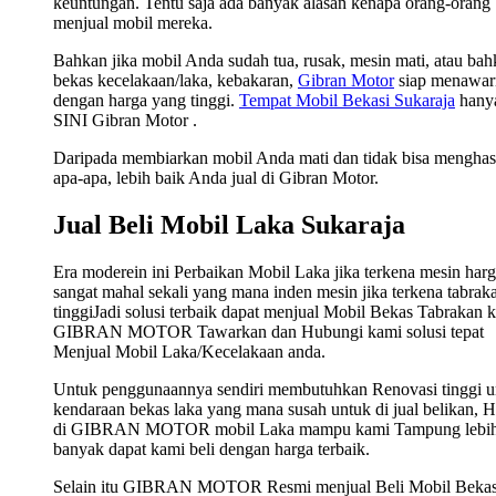
keuntungan. Tentu saja ada banyak alasan kenapa orang-orang
menjual mobil mereka.
Bahkan jika mobil Anda sudah tua, rusak, mesin mati, atau ba
bekas kecelakaan/laka, kebakaran,
Gibran Motor
siap menawar
dengan harga yang tinggi.
Tempat Mobil Bekasi Sukaraja
hanya
SINI Gibran Motor .
Daripada membiarkan mobil Anda mati dan tidak bisa menghas
apa-apa, lebih baik Anda jual di Gibran Motor.
Jual Beli Mobil Laka Sukaraja
Era moderein ini Perbaikan Mobil Laka jika terkena mesin har
sangat mahal sekali yang mana inden mesin jika terkena tabrak
tinggiJadi solusi terbaik dapat menjual Mobil Bekas Tabrakan 
GIBRAN MOTOR Tawarkan dan Hubungi kami solusi tepat
Menjual Mobil Laka/Kecelakaan anda.
Untuk penggunaannya sendiri membutuhkan Renovasi tinggi u
kendaraan bekas laka yang mana susah untuk di jual belikan, 
di GIBRAN MOTOR mobil Laka mampu kami Tampung lebi
banyak dapat kami beli dengan harga terbaik.
Selain itu GIBRAN MOTOR Resmi menjual Beli Mobil Bekas