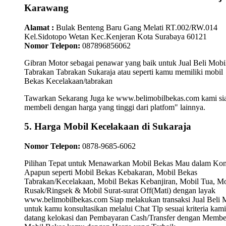
Karawang
Alamat :
Bulak Benteng Baru Gang Melati RT.002/RW.014
Kel.Sidotopo Wetan Kec.Kenjeran Kota Surabaya 60121
Nomor Telepon:
087896856062
Gibran Motor sebagai penawar yang baik untuk Jual Beli Mobi
Tabrakan Tabrakan Sukaraja atau seperti kamu memiliki mobil
Bekas Kecelakaan/tabrakan
Tawarkan Sekarang Juga ke www.belimobilbekas.com kami si
membeli dengan harga yang tinggi dari platfom" lainnya.
5. Harga Mobil Kecelakaan di Sukaraja
Nomor Telepon:
0878-9685-6062
Pilihan Tepat untuk Menawarkan Mobil Bekas Mau dalam Kon
Apapun seperti Mobil Bekas Kebakaran, Mobil Bekas
Tabrakan/Kecelakaan, Mobil Bekas Kebanjiran, Mobil Tua, Mo
Rusak/Ringsek & Mobil Surat-surat Off(Mati) dengan layak
www.belimobilbekas.com Siap melakukan transaksi Jual Beli 
untuk kamu konsultasikan melalui Chat Tlp sesuai kriteria kami
datang kelokasi dan Pembayaran Cash/Transfer dengan Membe