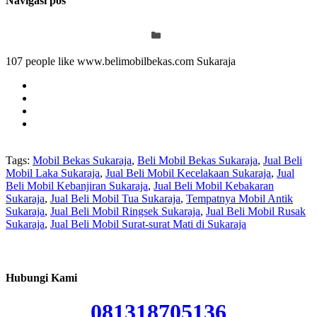
Navigasi pos
107 people like www.belimobilbekas.com Sukaraja
Tags:
Mobil Bekas Sukaraja
,
Beli Mobil Bekas Sukaraja
,
Jual Beli
Mobil Laka Sukaraja
,
Jual Beli Mobil Kecelakaan Sukaraja
,
Jual
Beli Mobil Kebanjiran Sukaraja
,
Jual Beli Mobil Kebakaran
Sukaraja
,
Jual Beli Mobil Tua Sukaraja
,
Tempatnya Mobil Antik
Sukaraja
,
Jual Beli Mobil Ringsek Sukaraja
,
Jual Beli Mobil Rusak
Sukaraja
,
Jual Beli Mobil Surat-surat Mati di Sukaraja
Hubungi Kami
081318705136