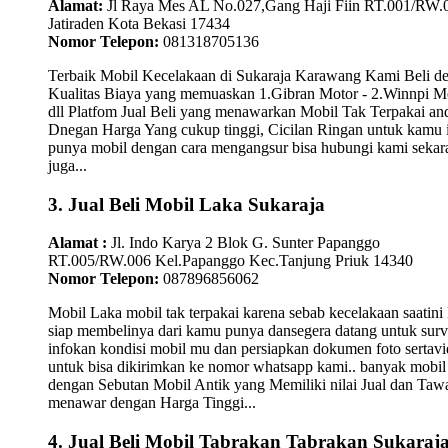
Alamat:
Jl Raya Mes AL No.027,Gang Haji Fiin RT.001/RW.
Jatiraden Kota Bekasi 17434
Nomor Telepon:
081318705136
Terbaik Mobil Kecelakaan di Sukaraja Karawang Kami Beli d
Kualitas Biaya yang memuaskan 1.Gibran Motor - 2.Winnpi M
dll Platfom Jual Beli yang menawarkan Mobil Tak Terpakai an
Dnegan Harga Yang cukup tinggi, Cicilan Ringan untuk kamu 
punya mobil dengan cara mengangsur bisa hubungi kami sekar
juga...
3. Jual Beli Mobil Laka Sukaraja
Alamat :
Jl. Indo Karya 2 Blok G. Sunter Papanggo
RT.005/RW.006 Kel.Papanggo Kec.Tanjung Priuk 14340
Nomor Telepon:
087896856062
Mobil Laka mobil tak terpakai karena sebab kecelakaan saatini
siap membelinya dari kamu punya dansegera datang untuk surv
infokan kondisi mobil mu dan persiapkan dokumen foto sertav
untuk bisa dikirimkan ke nomor whatsapp kami.. banyak mobil
dengan Sebutan Mobil Antik yang Memiliki nilai Jual dan Taw
menawar dengan Harga Tinggi...
4. Jual Beli Mobil Tabrakan Tabrakan Sukaraj