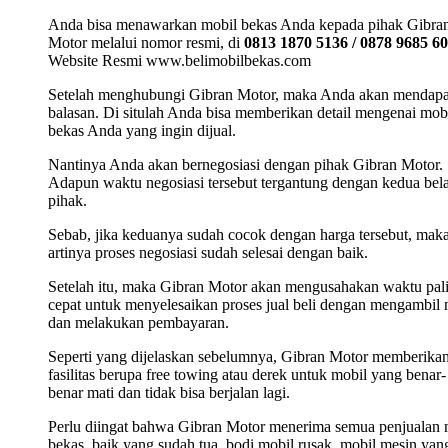
Anda bisa menawarkan mobil bekas Anda kepada pihak Gibra
Motor melalui nomor resmi, di
0813 1870 5136 / 0878 9685 6
Website Resmi www.belimobilbekas.com
Setelah menghubungi Gibran Motor, maka Anda akan mendap
balasan. Di situlah Anda bisa memberikan detail mengenai mob
bekas Anda yang ingin dijual.
Nantinya Anda akan bernegosiasi dengan pihak Gibran Motor.
Adapun waktu negosiasi tersebut tergantung dengan kedua bel
pihak.
Sebab, jika keduanya sudah cocok dengan harga tersebut, mak
artinya proses negosiasi sudah selesai dengan baik.
Setelah itu, maka Gibran Motor akan mengusahakan waktu pal
cepat untuk menyelesaikan proses jual beli dengan mengambil 
dan melakukan pembayaran.
Seperti yang dijelaskan sebelumnya, Gibran Motor memberika
fasilitas berupa free towing atau derek untuk mobil yang benar-
benar mati dan tidak bisa berjalan lagi.
Perlu diingat bahwa Gibran Motor menerima semua penjualan 
bekas, baik yang sudah tua, bodi mobil rusak, mobil mesin yan