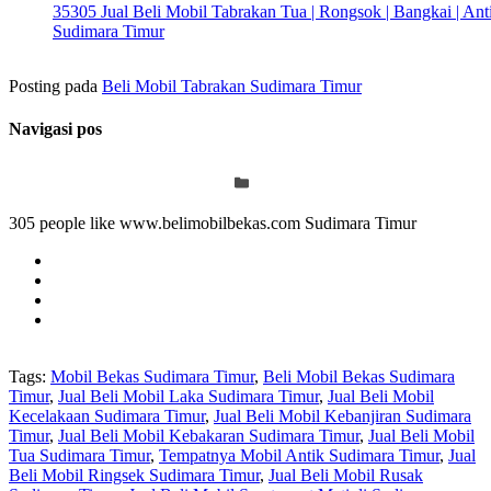
35305 Jual Beli Mobil Tabrakan Tua | Rongsok | Bangkai | Anti
Sudimara Timur
Posting pada
Beli Mobil Tabrakan Sudimara Timur
Navigasi pos
305 people like www.belimobilbekas.com Sudimara Timur
Tags:
Mobil Bekas Sudimara Timur
,
Beli Mobil Bekas Sudimara
Timur
,
Jual Beli Mobil Laka Sudimara Timur
,
Jual Beli Mobil
Kecelakaan Sudimara Timur
,
Jual Beli Mobil Kebanjiran Sudimara
Timur
,
Jual Beli Mobil Kebakaran Sudimara Timur
,
Jual Beli Mobil
Tua Sudimara Timur
,
Tempatnya Mobil Antik Sudimara Timur
,
Jual
Beli Mobil Ringsek Sudimara Timur
,
Jual Beli Mobil Rusak