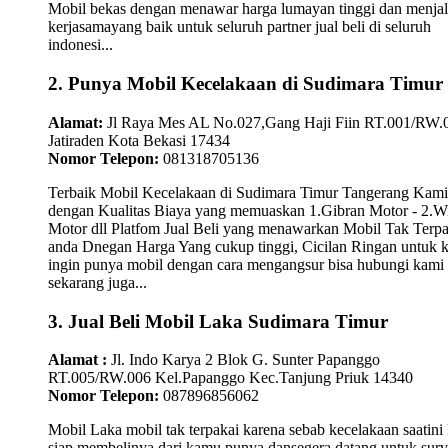
Mobil bekas dengan menawar harga lumayan tinggi dan menjal
kerjasamayang baik untuk seluruh partner jual beli di seluruh
indonesi...
2. Punya Mobil Kecelakaan di Sudimara Timur
Alamat:
Jl Raya Mes AL No.027,Gang Haji Fiin RT.001/RW.
Jatiraden Kota Bekasi 17434
Nomor Telepon:
081318705136
Terbaik Mobil Kecelakaan di Sudimara Timur Tangerang Kami
dengan Kualitas Biaya yang memuaskan 1.Gibran Motor - 2.W
Motor dll Platfom Jual Beli yang menawarkan Mobil Tak Terpa
anda Dnegan Harga Yang cukup tinggi, Cicilan Ringan untuk
ingin punya mobil dengan cara mengangsur bisa hubungi kami
sekarang juga...
3. Jual Beli Mobil Laka Sudimara Timur
Alamat :
Jl. Indo Karya 2 Blok G. Sunter Papanggo
RT.005/RW.006 Kel.Papanggo Kec.Tanjung Priuk 14340
Nomor Telepon:
087896856062
Mobil Laka mobil tak terpakai karena sebab kecelakaan saatini
siap membelinya dari kamu punya dansegera datang untuk surv