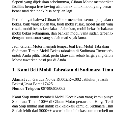
Seperti yang dijelaskan sebelumnya, Gibran Motor memberika
fasilitas berupa free towing atau derek untuk mobil yang benar-
benar mati dan tidak bisa berjalan lagi.
Perlu diingat bahwa Gibran Motor menerima semua penjualan 
bekas, baik yang sudah tua, bodi mobil rusak, mobil mesin yan
rusak, mobil bekas kecelakaan/tabrakan, mobil bekas kebakara
mobil bekas kebanjiran, dan bahkan mobil yang sudah terbengk
dengan surat-surat yang sudah mati sejak lama.
Jadi, Gibran Motor menjadi tempat Jual Beli Mobil Tabrakan
Sudimara Timur, Mobil Bekas tabrakan di Sudimara Timur terb
untuk Anda pilih. Tidak perlu khawatir, sebab harga yang Gibr
Motor tawarkan pasti pas di Anda.
1. Kami Beli Mobil Tabrakan di Sudimara Timu
Alamat :
Jl. Garuda No.02 Rt.002/Rw.002 Jatiluhur jatiasih
Bekasi,Jawa Barat 17425
Nomor Telepon:
087896856062
Kami Siap untuk membeli Mobil Kecelakaan yang kamu punya
Sudimara Timur 100% di Gibran Motor penawaran Harga Terti
dan Siap mlihat unit untuk cek kelokasi kamu di Sudimara Timu
Sudah lebih dari 5000++ www.belimobibekas.com membeli un