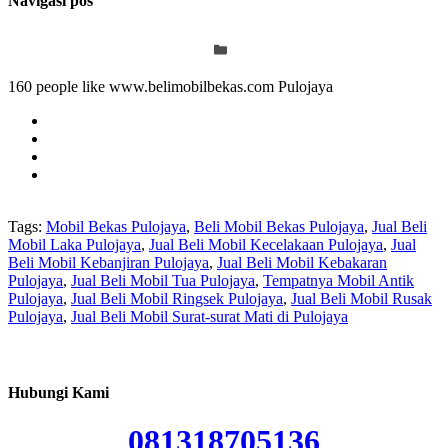
Navigasi pos
160 people like www.belimobilbekas.com Pulojaya
Tags:
Mobil Bekas Pulojaya
,
Beli Mobil Bekas Pulojaya
,
Jual Beli
Mobil Laka Pulojaya
,
Jual Beli Mobil Kecelakaan Pulojaya
,
Jual
Beli Mobil Kebanjiran Pulojaya
,
Jual Beli Mobil Kebakaran
Pulojaya
,
Jual Beli Mobil Tua Pulojaya
,
Tempatnya Mobil Antik
Pulojaya
,
Jual Beli Mobil Ringsek Pulojaya
,
Jual Beli Mobil Rusak
Pulojaya
,
Jual Beli Mobil Surat-surat Mati di Pulojaya
Hubungi Kami
081318705136