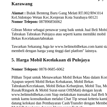
Karawang
Alamat :
Bulak Benteng Baru Gang Melati RT.002/RW.014
Kel.Sidotopo Wetan Kec.Kenjeran Kota Surabaya 60121
Nomor Telepon:
087896856062
Gibran Motor sebagai penawar yang baik untuk Jual Beli Mobi
Tabrakan Tabrakan Pulojaya atau seperti kamu memiliki mobil
Bekas Kecelakaan/tabrakan
Tawarkan Sekarang Juga ke www.belimobilbekas.com kami si
membeli dengan harga yang tinggi dari platfom" lainnya.
5. Harga Mobil Kecelakaan di Pulojaya
Nomor Telepon:
0878-9685-6062
Pilihan Tepat untuk Menawarkan Mobil Bekas Mau dalam Kon
Apapun seperti Mobil Bekas Kebakaran, Mobil Bekas
Tabrakan/Kecelakaan, Mobil Bekas Kebanjiran, Mobil Tua, Mo
Rusak/Ringsek & Mobil Surat-surat Off(Mati) dengan layak
www.belimobilbekas.com Siap melakukan transaksi Jual Beli 
untuk kamu konsultasikan melalui Chat Tlp sesuai kriteria kami
datang kelokasi dan Pembayaran Cash/Transfer dengan Membe