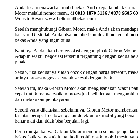
Anda bisa menawarkan mobil bekas Anda kepada pihak Gibra
Motor melalui nomor resmi, di
0813 1870 5136 / 0878 9685 6
Website Resmi www.belimobilbekas.com
Setelah menghubungi Gibran Motor, maka Anda akan mendap
balasan. Di situlah Anda bisa memberikan detail mengenai mob
bekas Anda yang ingin dijual.
Nantinya Anda akan bernegosiasi dengan pihak Gibran Motor.
Adapun waktu negosiasi tersebut tergantung dengan kedua bel
pihak.
Sebab, jika keduanya sudah cocok dengan harga tersebut, mak
artinya proses negosiasi sudah selesai dengan baik.
Setelah itu, maka Gibran Motor akan mengusahakan waktu pal
cepat untuk menyelesaikan proses jual beli dengan mengambil 
dan melakukan pembayaran.
Seperti yang dijelaskan sebelumnya, Gibran Motor memberika
fasilitas berupa free towing atau derek untuk mobil yang benar-
benar mati dan tidak bisa berjalan lagi.
Perlu diingat bahwa Gibran Motor menerima semua penjualan 
bekas, baik yang sudah tua, bodi mobil rusak, mobil mesin yan