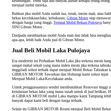
keuntungan. Tentu saja ada banyak alasan kenapa orang-orang
menjual mobil mereka.
Bahkan jika mobil Anda sudah tua, rusak, mesin mati, atau ba
bekas kecelakaan/laka, kebakaran,
Gibran Motor
siap menawar
dengan harga yang tinggi.
Tempat Mobil Bekasi Pulojaya
hanya
SINI Gibran Motor .
Daripada membiarkan mobil Anda mati dan tidak bisa menghas
apa-apa, lebih baik Anda jual di Gibran Motor.
Jual Beli Mobil Laka Pulojaya
Era moderein ini Perbaikan Mobil Laka jika terkena mesin har
sangat mahal sekali yang mana inden mesin jika terkena tabrak
tinggiJadi solusi terbaik dapat menjual Mobil Bekas Tabrakan 
GIBRAN MOTOR Tawarkan dan Hubungi kami solusi tepat
Menjual Mobil Laka/Kecelakaan anda.
Untuk penggunaannya sendiri membutuhkan Renovasi tinggi u
kendaraan bekas laka yang mana susah untuk di jual belikan, 
di GIBRAN MOTOR mobil Laka mampu kami Tampung lebi
banyak dapat kami beli dengan harga terbaik.
Selain itu GIBRAN MOTOR Resmi menjual Beli Mobil Bekas