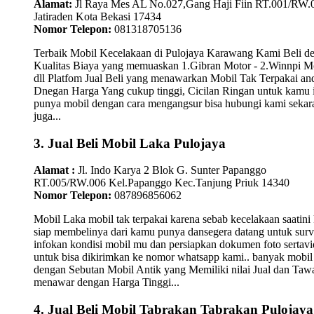
Alamat:
Jl Raya Mes AL No.027,Gang Haji Fiin RT.001/RW.
Jatiraden Kota Bekasi 17434
Nomor Telepon:
081318705136
Terbaik Mobil Kecelakaan di Pulojaya Karawang Kami Beli d
Kualitas Biaya yang memuaskan 1.Gibran Motor - 2.Winnpi M
dll Platfom Jual Beli yang menawarkan Mobil Tak Terpakai an
Dnegan Harga Yang cukup tinggi, Cicilan Ringan untuk kamu 
punya mobil dengan cara mengangsur bisa hubungi kami sekar
juga...
3. Jual Beli Mobil Laka Pulojaya
Alamat :
Jl. Indo Karya 2 Blok G. Sunter Papanggo
RT.005/RW.006 Kel.Papanggo Kec.Tanjung Priuk 14340
Nomor Telepon:
087896856062
Mobil Laka mobil tak terpakai karena sebab kecelakaan saatini
siap membelinya dari kamu punya dansegera datang untuk surv
infokan kondisi mobil mu dan persiapkan dokumen foto sertav
untuk bisa dikirimkan ke nomor whatsapp kami.. banyak mobil
dengan Sebutan Mobil Antik yang Memiliki nilai Jual dan Taw
menawar dengan Harga Tinggi...
4. Jual Beli Mobil Tabrakan Tabrakan Pulojaya