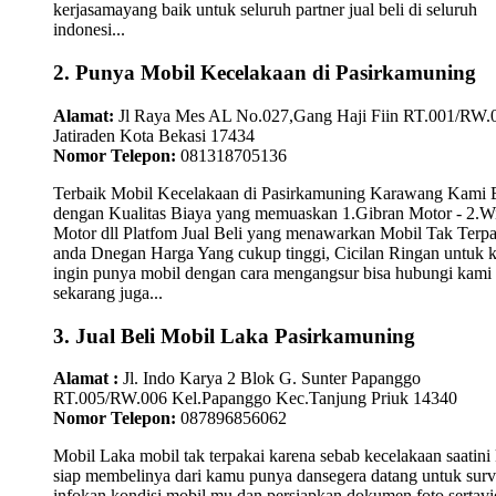
kerjasamayang baik untuk seluruh partner jual beli di seluruh
indonesi...
2. Punya Mobil Kecelakaan di Pasirkamuning
Alamat:
Jl Raya Mes AL No.027,Gang Haji Fiin RT.001/RW.
Jatiraden Kota Bekasi 17434
Nomor Telepon:
081318705136
Terbaik Mobil Kecelakaan di Pasirkamuning Karawang Kami B
dengan Kualitas Biaya yang memuaskan 1.Gibran Motor - 2.W
Motor dll Platfom Jual Beli yang menawarkan Mobil Tak Terpa
anda Dnegan Harga Yang cukup tinggi, Cicilan Ringan untuk
ingin punya mobil dengan cara mengangsur bisa hubungi kami
sekarang juga...
3. Jual Beli Mobil Laka Pasirkamuning
Alamat :
Jl. Indo Karya 2 Blok G. Sunter Papanggo
RT.005/RW.006 Kel.Papanggo Kec.Tanjung Priuk 14340
Nomor Telepon:
087896856062
Mobil Laka mobil tak terpakai karena sebab kecelakaan saatini
siap membelinya dari kamu punya dansegera datang untuk surv
infokan kondisi mobil mu dan persiapkan dokumen foto sertav