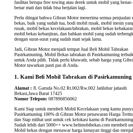
fasilitas berupa free towing atau derek untuk mobil yang benar-
benar mati dan tidak bisa berjalan lagi.
Perlu diingat bahwa Gibran Motor menerima semua penjualan 
bekas, baik yang sudah tua, bodi mobil rusak, mobil mesin yan
rusak, mobil bekas kecelakaan/tabrakan, mobil bekas kebakara
mobil bekas kebanjiran, dan bahkan mobil yang sudah terbengk
dengan surat-surat yang sudah mati sejak lama.
Jadi, Gibran Motor menjadi tempat Jual Beli Mobil Tabrakan
Pasirkamuning, Mobil Bekas tabrakan di Pasirkamuning terbai
untuk Anda pilih. Tidak perlu khawatir, sebab harga yang Gibr
Motor tawarkan pasti pas di Anda.
1. Kami Beli Mobil Tabrakan di Pasirkamuning
Alamat :
Jl. Garuda No.02 Rt.002/Rw.002 Jatiluhur jatiasih
Bekasi,Jawa Barat 17425
Nomor Telepon:
087896856062
Kami Siap untuk membeli Mobil Kecelakaan yang kamu punya
Pasirkamuning 100% di Gibran Motor penawaran Harga Tertin
dan Siap mlihat unit untuk cek kelokasi kamu di Pasirkamuning
Sudah lebih dari 5000++ www.belimobibekas.com membeli un
Mobil bekas dengan menawar harga lumayan tinggi dan menjal