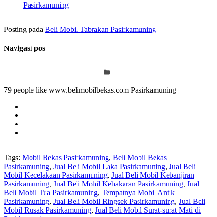
Pasirkamuning
Posting pada
Beli Mobil Tabrakan Pasirkamuning
Navigasi pos
79 people like www.belimobilbekas.com Pasirkamuning
Tags:
Mobil Bekas Pasirkamuning
,
Beli Mobil Bekas
Pasirkamuning
,
Jual Beli Mobil Laka Pasirkamuning
,
Jual Beli
Mobil Kecelakaan Pasirkamuning
,
Jual Beli Mobil Kebanjiran
Pasirkamuning
,
Jual Beli Mobil Kebakaran Pasirkamuning
,
Jual
Beli Mobil Tua Pasirkamuning
,
Tempatnya Mobil Antik
Pasirkamuning
,
Jual Beli Mobil Ringsek Pasirkamuning
,
Jual Beli
Mobil Rusak Pasirkamuning
,
Jual Beli Mobil Surat-surat Mati di