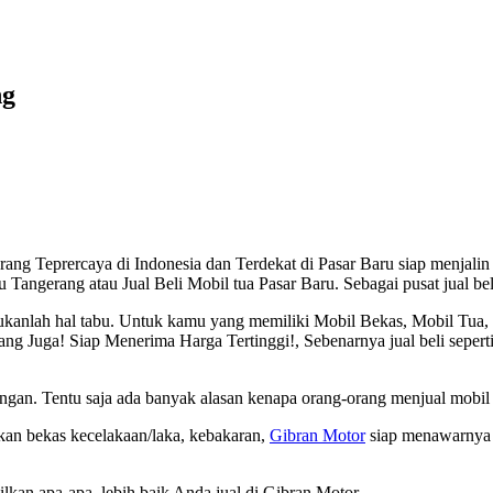
ng
ng Teprercaya di Indonesia dan Terdekat di Pasar Baru siap menjalin 
 Tangerang atau Jual Beli Mobil tua Pasar Baru. Sebagai pusat jual be
 bukanlah hal tabu. Untuk kamu yang memiliki Mobil Bekas, Mobil Tu
 Juga! Siap Menerima Harga Tertinggi!, Sebenarnya jual beli seperti
gan. Tentu saja ada banyak alasan kenapa orang-orang menjual mobil
hkan bekas kecelakaan/laka, kebakaran,
Gibran Motor
siap menawarnya 
kan apa-apa, lebih baik Anda jual di Gibran Motor.