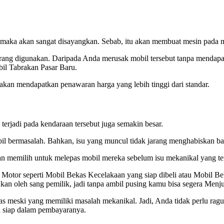
, maka akan sangat disayangkan. Sebab, itu akan membuat mesin pada 
rang digunakan. Daripada Anda merusak mobil tersebut tanpa mendapat
il Tabrakan Pasar Baru.
kan mendapatkan penawaran harga yang lebih tinggi dari standar.
erjadi pada kendaraan tersebut juga semakin besar.
l bermasalah. Bahkan, isu yang muncul tidak jarang menghabiskan b
kan memilih untuk melepas mobil mereka sebelum isu mekanikal yang te
Motor seperti Mobil Bekas Kecelakaan yang siap dibeli atau Mobil 
ukan oleh sang pemilik, jadi tanpa ambil pusing kamu bisa segera Menj
as meski yang memiliki masalah mekanikal. Jadi, Anda tidak perlu ra
an siap dalam pembayaranya.