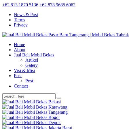
+62 813 1870 5136
+62 878 9685 6062
News & Post
Terms
Privacy
Home
About
Jual Beli Mobil Bekas
Artikel
Galery
Visi & Misi
Post
Post
Contact