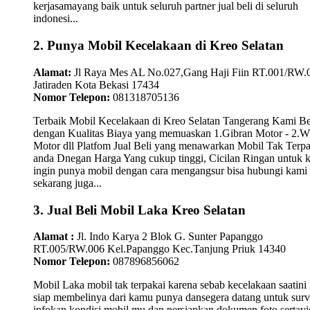
kerjasamayang baik untuk seluruh partner jual beli di seluruh
indonesi...
2. Punya Mobil Kecelakaan di Kreo Selatan
Alamat:
Jl Raya Mes AL No.027,Gang Haji Fiin RT.001/RW.
Jatiraden Kota Bekasi 17434
Nomor Telepon:
081318705136
Terbaik Mobil Kecelakaan di Kreo Selatan Tangerang Kami Be
dengan Kualitas Biaya yang memuaskan 1.Gibran Motor - 2.W
Motor dll Platfom Jual Beli yang menawarkan Mobil Tak Terpa
anda Dnegan Harga Yang cukup tinggi, Cicilan Ringan untuk
ingin punya mobil dengan cara mengangsur bisa hubungi kami
sekarang juga...
3. Jual Beli Mobil Laka Kreo Selatan
Alamat :
Jl. Indo Karya 2 Blok G. Sunter Papanggo
RT.005/RW.006 Kel.Papanggo Kec.Tanjung Priuk 14340
Nomor Telepon:
087896856062
Mobil Laka mobil tak terpakai karena sebab kecelakaan saatini
siap membelinya dari kamu punya dansegera datang untuk surv
infokan kondisi mobil mu dan persiapkan dokumen foto sertav