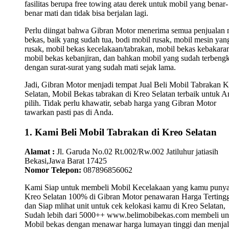
fasilitas berupa free towing atau derek untuk mobil yang benar-
benar mati dan tidak bisa berjalan lagi.
Perlu diingat bahwa Gibran Motor menerima semua penjualan 
bekas, baik yang sudah tua, bodi mobil rusak, mobil mesin yan
rusak, mobil bekas kecelakaan/tabrakan, mobil bekas kebakara
mobil bekas kebanjiran, dan bahkan mobil yang sudah terbengk
dengan surat-surat yang sudah mati sejak lama.
Jadi, Gibran Motor menjadi tempat Jual Beli Mobil Tabrakan K
Selatan, Mobil Bekas tabrakan di Kreo Selatan terbaik untuk 
pilih. Tidak perlu khawatir, sebab harga yang Gibran Motor
tawarkan pasti pas di Anda.
1. Kami Beli Mobil Tabrakan di Kreo Selatan
Alamat :
Jl. Garuda No.02 Rt.002/Rw.002 Jatiluhur jatiasih
Bekasi,Jawa Barat 17425
Nomor Telepon:
087896856062
Kami Siap untuk membeli Mobil Kecelakaan yang kamu punya
Kreo Selatan 100% di Gibran Motor penawaran Harga Terting
dan Siap mlihat unit untuk cek kelokasi kamu di Kreo Selatan,
Sudah lebih dari 5000++ www.belimobibekas.com membeli un
Mobil bekas dengan menawar harga lumayan tinggi dan menjal