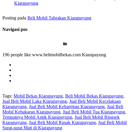
Kiarapayung
Posting pada
Beli Mobil Tabrakan Kiarapayung
Navigasi pos
196 people like www.belimobilbekas.com Kiarapayung
Tags:
Mobil Bekas Kiarapayung
,
Beli Mobil Bekas Kiarapayung
,
Jual Beli Mobil Laka Kiarapayung
,
Jual Beli Mobil Kecelakaan
Kiarapayung
,
Jual Beli Mobil Kebanjiran Kiarapayung
,
Jual Beli
Mobil Kebakaran Kiarapayung
,
Jual Beli Mobil Tua Kiarapayung
,
Tempatnya Mobil Antik Kiarapayung
,
Jual Beli Mobil Ringsek
Kiarapayung
,
Jual Beli Mobil Rusak Kiarapayung
,
Jual Beli Mobil
Surat-surat Mati di Kiarapayung