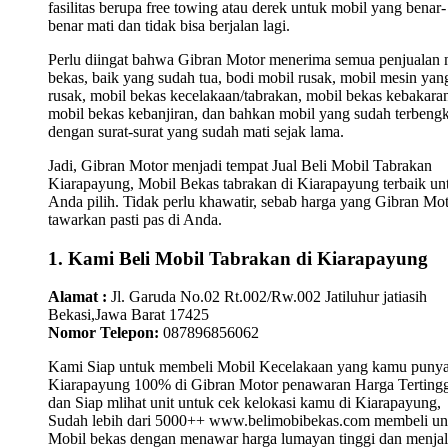
fasilitas berupa free towing atau derek untuk mobil yang benar-
benar mati dan tidak bisa berjalan lagi.
Perlu diingat bahwa Gibran Motor menerima semua penjualan 
bekas, baik yang sudah tua, bodi mobil rusak, mobil mesin yan
rusak, mobil bekas kecelakaan/tabrakan, mobil bekas kebakara
mobil bekas kebanjiran, dan bahkan mobil yang sudah terbengk
dengan surat-surat yang sudah mati sejak lama.
Jadi, Gibran Motor menjadi tempat Jual Beli Mobil Tabrakan
Kiarapayung, Mobil Bekas tabrakan di Kiarapayung terbaik un
Anda pilih. Tidak perlu khawatir, sebab harga yang Gibran Mo
tawarkan pasti pas di Anda.
1. Kami Beli Mobil Tabrakan di Kiarapayung
Alamat :
Jl. Garuda No.02 Rt.002/Rw.002 Jatiluhur jatiasih
Bekasi,Jawa Barat 17425
Nomor Telepon:
087896856062
Kami Siap untuk membeli Mobil Kecelakaan yang kamu punya
Kiarapayung 100% di Gibran Motor penawaran Harga Tertingg
dan Siap mlihat unit untuk cek kelokasi kamu di Kiarapayung,
Sudah lebih dari 5000++ www.belimobibekas.com membeli un
Mobil bekas dengan menawar harga lumayan tinggi dan menjal