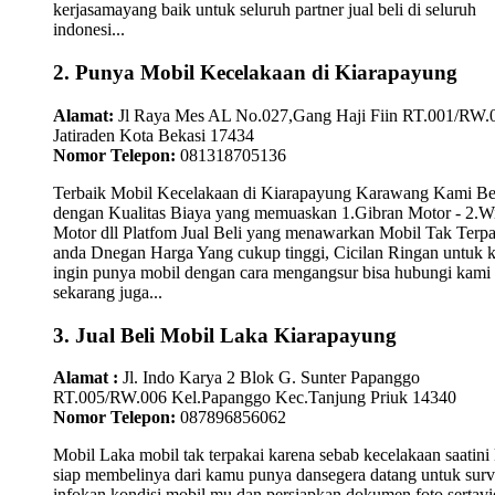
kerjasamayang baik untuk seluruh partner jual beli di seluruh
indonesi...
2. Punya Mobil Kecelakaan di Kiarapayung
Alamat:
Jl Raya Mes AL No.027,Gang Haji Fiin RT.001/RW.
Jatiraden Kota Bekasi 17434
Nomor Telepon:
081318705136
Terbaik Mobil Kecelakaan di Kiarapayung Karawang Kami Be
dengan Kualitas Biaya yang memuaskan 1.Gibran Motor - 2.W
Motor dll Platfom Jual Beli yang menawarkan Mobil Tak Terpa
anda Dnegan Harga Yang cukup tinggi, Cicilan Ringan untuk
ingin punya mobil dengan cara mengangsur bisa hubungi kami
sekarang juga...
3. Jual Beli Mobil Laka Kiarapayung
Alamat :
Jl. Indo Karya 2 Blok G. Sunter Papanggo
RT.005/RW.006 Kel.Papanggo Kec.Tanjung Priuk 14340
Nomor Telepon:
087896856062
Mobil Laka mobil tak terpakai karena sebab kecelakaan saatini
siap membelinya dari kamu punya dansegera datang untuk surv
infokan kondisi mobil mu dan persiapkan dokumen foto sertav