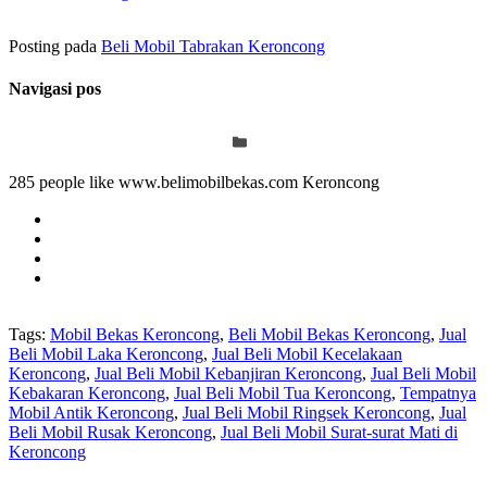
Posting pada
Beli Mobil Tabrakan Keroncong
Navigasi pos
285 people like www.belimobilbekas.com Keroncong
Tags:
Mobil Bekas Keroncong
,
Beli Mobil Bekas Keroncong
,
Jual
Beli Mobil Laka Keroncong
,
Jual Beli Mobil Kecelakaan
Keroncong
,
Jual Beli Mobil Kebanjiran Keroncong
,
Jual Beli Mobil
Kebakaran Keroncong
,
Jual Beli Mobil Tua Keroncong
,
Tempatnya
Mobil Antik Keroncong
,
Jual Beli Mobil Ringsek Keroncong
,
Jual
Beli Mobil Rusak Keroncong
,
Jual Beli Mobil Surat-surat Mati di
Keroncong