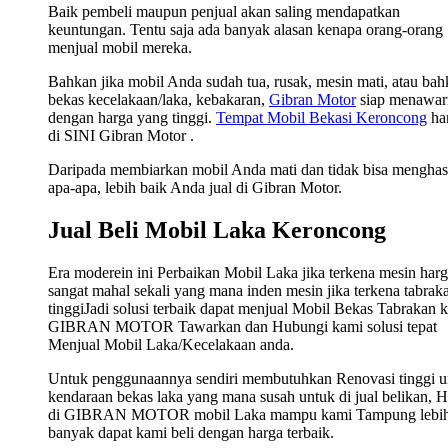
Baik pembeli maupun penjual akan saling mendapatkan
keuntungan. Tentu saja ada banyak alasan kenapa orang-orang
menjual mobil mereka.
Bahkan jika mobil Anda sudah tua, rusak, mesin mati, atau ba
bekas kecelakaan/laka, kebakaran,
Gibran Motor
siap menawar
dengan harga yang tinggi.
Tempat Mobil Bekasi Keroncong
ha
di SINI Gibran Motor .
Daripada membiarkan mobil Anda mati dan tidak bisa menghas
apa-apa, lebih baik Anda jual di Gibran Motor.
Jual Beli Mobil Laka Keroncong
Era moderein ini Perbaikan Mobil Laka jika terkena mesin har
sangat mahal sekali yang mana inden mesin jika terkena tabrak
tinggiJadi solusi terbaik dapat menjual Mobil Bekas Tabrakan 
GIBRAN MOTOR Tawarkan dan Hubungi kami solusi tepat
Menjual Mobil Laka/Kecelakaan anda.
Untuk penggunaannya sendiri membutuhkan Renovasi tinggi u
kendaraan bekas laka yang mana susah untuk di jual belikan, 
di GIBRAN MOTOR mobil Laka mampu kami Tampung lebi
banyak dapat kami beli dengan harga terbaik.