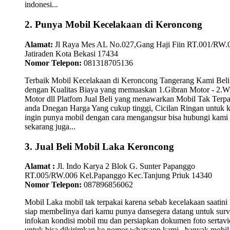
indonesi...
2. Punya Mobil Kecelakaan di Keroncong
Alamat:
Jl Raya Mes AL No.027,Gang Haji Fiin RT.001/RW.
Jatiraden Kota Bekasi 17434
Nomor Telepon:
081318705136
Terbaik Mobil Kecelakaan di Keroncong Tangerang Kami Beli
dengan Kualitas Biaya yang memuaskan 1.Gibran Motor - 2.W
Motor dll Platfom Jual Beli yang menawarkan Mobil Tak Terpa
anda Dnegan Harga Yang cukup tinggi, Cicilan Ringan untuk
ingin punya mobil dengan cara mengangsur bisa hubungi kami
sekarang juga...
3. Jual Beli Mobil Laka Keroncong
Alamat :
Jl. Indo Karya 2 Blok G. Sunter Papanggo
RT.005/RW.006 Kel.Papanggo Kec.Tanjung Priuk 14340
Nomor Telepon:
087896856062
Mobil Laka mobil tak terpakai karena sebab kecelakaan saatini
siap membelinya dari kamu punya dansegera datang untuk surv
infokan kondisi mobil mu dan persiapkan dokumen foto sertav
untuk bisa dikirimkan ke nomor whatsapp kami.. banyak mobil