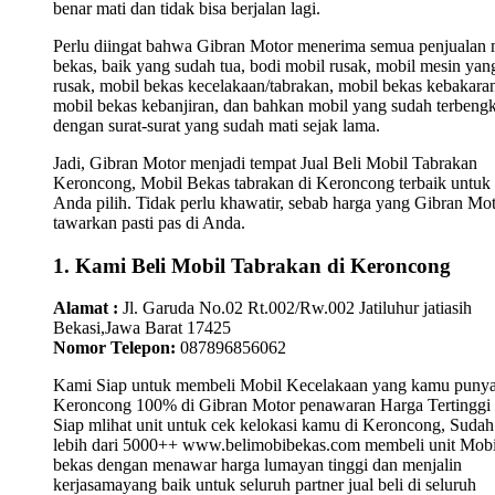
benar mati dan tidak bisa berjalan lagi.
Perlu diingat bahwa Gibran Motor menerima semua penjualan 
bekas, baik yang sudah tua, bodi mobil rusak, mobil mesin yan
rusak, mobil bekas kecelakaan/tabrakan, mobil bekas kebakara
mobil bekas kebanjiran, dan bahkan mobil yang sudah terbengk
dengan surat-surat yang sudah mati sejak lama.
Jadi, Gibran Motor menjadi tempat Jual Beli Mobil Tabrakan
Keroncong, Mobil Bekas tabrakan di Keroncong terbaik untuk
Anda pilih. Tidak perlu khawatir, sebab harga yang Gibran Mo
tawarkan pasti pas di Anda.
1. Kami Beli Mobil Tabrakan di Keroncong
Alamat :
Jl. Garuda No.02 Rt.002/Rw.002 Jatiluhur jatiasih
Bekasi,Jawa Barat 17425
Nomor Telepon:
087896856062
Kami Siap untuk membeli Mobil Kecelakaan yang kamu punya
Keroncong 100% di Gibran Motor penawaran Harga Tertinggi
Siap mlihat unit untuk cek kelokasi kamu di Keroncong, Sudah
lebih dari 5000++ www.belimobibekas.com membeli unit Mobi
bekas dengan menawar harga lumayan tinggi dan menjalin
kerjasamayang baik untuk seluruh partner jual beli di seluruh