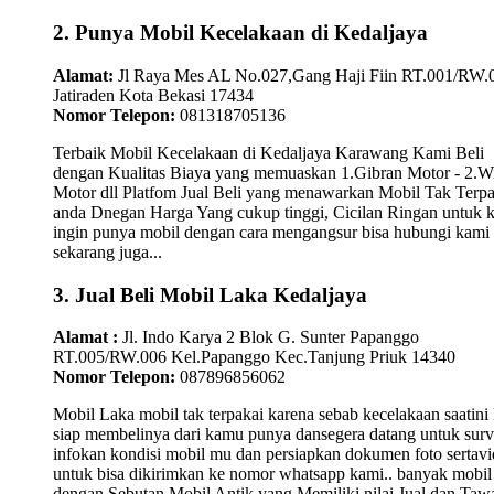
2. Punya Mobil Kecelakaan di Kedaljaya
Alamat:
Jl Raya Mes AL No.027,Gang Haji Fiin RT.001/RW.
Jatiraden Kota Bekasi 17434
Nomor Telepon:
081318705136
Terbaik Mobil Kecelakaan di Kedaljaya Karawang Kami Beli
dengan Kualitas Biaya yang memuaskan 1.Gibran Motor - 2.W
Motor dll Platfom Jual Beli yang menawarkan Mobil Tak Terpa
anda Dnegan Harga Yang cukup tinggi, Cicilan Ringan untuk
ingin punya mobil dengan cara mengangsur bisa hubungi kami
sekarang juga...
3. Jual Beli Mobil Laka Kedaljaya
Alamat :
Jl. Indo Karya 2 Blok G. Sunter Papanggo
RT.005/RW.006 Kel.Papanggo Kec.Tanjung Priuk 14340
Nomor Telepon:
087896856062
Mobil Laka mobil tak terpakai karena sebab kecelakaan saatini
siap membelinya dari kamu punya dansegera datang untuk surv
infokan kondisi mobil mu dan persiapkan dokumen foto sertav
untuk bisa dikirimkan ke nomor whatsapp kami.. banyak mobil
dengan Sebutan Mobil Antik yang Memiliki nilai Jual dan Taw