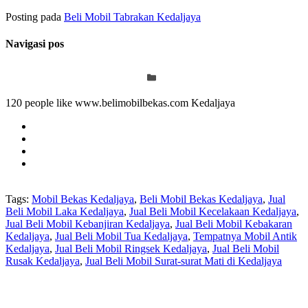
Posting pada
Beli Mobil Tabrakan Kedaljaya
Navigasi pos
120 people like www.belimobilbekas.com Kedaljaya
Tags:
Mobil Bekas Kedaljaya
,
Beli Mobil Bekas Kedaljaya
,
Jual
Beli Mobil Laka Kedaljaya
,
Jual Beli Mobil Kecelakaan Kedaljaya
,
Jual Beli Mobil Kebanjiran Kedaljaya
,
Jual Beli Mobil Kebakaran
Kedaljaya
,
Jual Beli Mobil Tua Kedaljaya
,
Tempatnya Mobil Antik
Kedaljaya
,
Jual Beli Mobil Ringsek Kedaljaya
,
Jual Beli Mobil
Rusak Kedaljaya
,
Jual Beli Mobil Surat-surat Mati di Kedaljaya