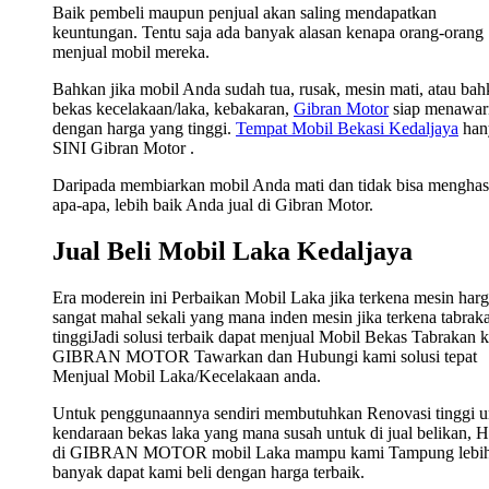
Baik pembeli maupun penjual akan saling mendapatkan
keuntungan. Tentu saja ada banyak alasan kenapa orang-orang
menjual mobil mereka.
Bahkan jika mobil Anda sudah tua, rusak, mesin mati, atau ba
bekas kecelakaan/laka, kebakaran,
Gibran Motor
siap menawar
dengan harga yang tinggi.
Tempat Mobil Bekasi Kedaljaya
han
SINI Gibran Motor .
Daripada membiarkan mobil Anda mati dan tidak bisa menghas
apa-apa, lebih baik Anda jual di Gibran Motor.
Jual Beli Mobil Laka Kedaljaya
Era moderein ini Perbaikan Mobil Laka jika terkena mesin har
sangat mahal sekali yang mana inden mesin jika terkena tabrak
tinggiJadi solusi terbaik dapat menjual Mobil Bekas Tabrakan 
GIBRAN MOTOR Tawarkan dan Hubungi kami solusi tepat
Menjual Mobil Laka/Kecelakaan anda.
Untuk penggunaannya sendiri membutuhkan Renovasi tinggi u
kendaraan bekas laka yang mana susah untuk di jual belikan, 
di GIBRAN MOTOR mobil Laka mampu kami Tampung lebi
banyak dapat kami beli dengan harga terbaik.