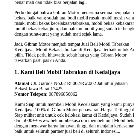
benar mati dan tidak bisa berjalan lagi.
Perlu diingat bahwa Gibran Motor menerima semua penjualan 
bekas, baik yang sudah tua, bodi mobil rusak, mobil mesin yan
rusak, mobil bekas kecelakaan/tabrakan, mobil bekas kebakara
mobil bekas kebanjiran, dan bahkan mobil yang sudah terbengk
dengan surat-surat yang sudah mati sejak lama.
Jadi, Gibran Motor menjadi tempat Jual Beli Mobil Tabrakan
Kedaljaya, Mobil Bekas tabrakan di Kedaljaya terbaik untuk A
pilih. Tidak perlu khawatir, sebab harga yang Gibran Motor
tawarkan pasti pas di Anda.
1. Kami Beli Mobil Tabrakan di Kedaljaya
Alamat :
Jl. Garuda No.02 Rt.002/Rw.002 Jatiluhur jatiasih
Bekasi,Jawa Barat 17425
Nomor Telepon:
087896856062
Kami Siap untuk membeli Mobil Kecelakaan yang kamu punya
Kedaljaya 100% di Gibran Motor penawaran Harga Tertinggi 
Siap mlihat unit untuk cek kelokasi kamu di Kedaljaya, Sudah 
dari 5000++ www.belimobibekas.com membeli unit Mobil bek
dengan menawar harga lumayan tinggi dan menjalin kerjasam
baik untuk seluruh partner jual beli di seluruh indonesi...