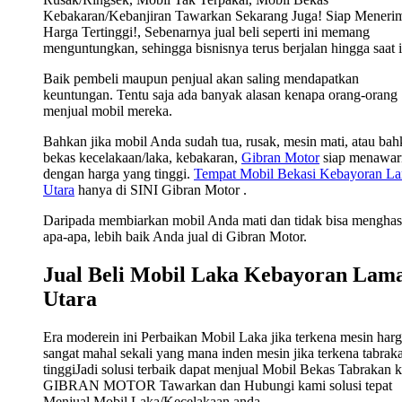
Kebakaran/Kebanjiran Tawarkan Sekarang Juga! Siap Meneri
Harga Tertinggi!, Sebenarnya jual beli seperti ini memang
menguntungkan, sehingga bisnisnya terus berjalan hingga saat i
Baik pembeli maupun penjual akan saling mendapatkan
keuntungan. Tentu saja ada banyak alasan kenapa orang-orang
menjual mobil mereka.
Bahkan jika mobil Anda sudah tua, rusak, mesin mati, atau ba
bekas kecelakaan/laka, kebakaran,
Gibran Motor
siap menawar
dengan harga yang tinggi.
Tempat Mobil Bekasi Kebayoran L
Utara
hanya di SINI Gibran Motor .
Daripada membiarkan mobil Anda mati dan tidak bisa menghas
apa-apa, lebih baik Anda jual di Gibran Motor.
Jual Beli Mobil Laka Kebayoran Lam
Utara
Era moderein ini Perbaikan Mobil Laka jika terkena mesin har
sangat mahal sekali yang mana inden mesin jika terkena tabrak
tinggiJadi solusi terbaik dapat menjual Mobil Bekas Tabrakan 
GIBRAN MOTOR Tawarkan dan Hubungi kami solusi tepat
Menjual Mobil Laka/Kecelakaan anda.