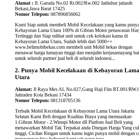
Alamat :
Jl. Garuda No.02 Rt.002/Rw.002 Jatiluhur jatiasih
Bekasi,Jawa Barat 17425
Nomor Telepon:
087896856062
Kami Siap untuk membeli Mobil Kecelakaan yang kamu punya
Kebayoran Lama Utara 100% di Gibran Motor penawaran Har
Tertinggi dan Siap mlihat unit untuk cek kelokasi kamu di
Kebayoran Lama Utara, Sudah lebih dari 5000++
www.belimobibekas.com membeli unit Mobil bekas dengan
menawar harga lumayan tinggi dan menjalin kerjasamayang ba
untuk seluruh partner jual beli di seluruh indonesi...
2. Punya Mobil Kecelakaan di Kebayoran Lam
Utara
Alamat:
Jl Raya Mes AL No.027,Gang Haji Fiin RT.001/RW.
Jatiraden Kota Bekasi 17434
Nomor Telepon:
081318705136
Terbaik Mobil Kecelakaan di Kebayoran Lama Utara Jakarta
Selatan Kami Beli dengan Kualitas Biaya yang memuaskan
1.Gibran Motor - 2.Winnpi Motor dll Platfom Jual Beli yang
menawarkan Mobil Tak Terpakai anda Dnegan Harga Yang cu
tinggi, Cicilan Ringan untuk kamu ingin punya mobil dengan c
mengangsur bisa hubungi kami sekarang juga...