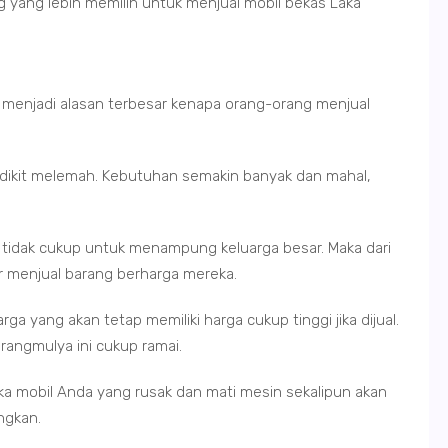
g yang lebih memilih untuk menjual mobil bekas Laka
i menjadi alasan terbesar kenapa orang-orang menjual
edikit melemah. Kebutuhan semakin banyak dan mahal,
.
ng tidak cukup untuk menampung keluarga besar. Maka dari
ar menjual barang berharga mereka.
ga yang akan tetap memiliki harga cukup tinggi jika dijual.
arangmulya ini cukup ramai.
ka mobil Anda yang rusak dan mati mesin sekalipun akan
ngkan.