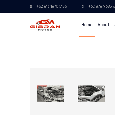
+62 813 1870 5136
+62 878 9685 
Home
About