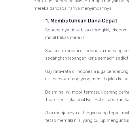
Berikut ini beberapa alasan kenapa banyak oran
mereka daripada hanya menyimpannya:
1. Membutuhkan Dana Cepat
Sebenarnya tidak bisa dipungkiri, ekonom
mobil bekas mereka.
Saat ini, ekonomi di Indonesia memang s
sedangkan lapangan kerja semakin sedikit
Gaji rata-rata di Indonesia juga cenderu
itu, banyak orang yang memilih jalan kelu
Dalam hal ini, mobil termasuk barang berhar
Tidak heran jika Jual Beli Mobil Tabrakan K
Jika menjualnya di tangan yang tepat, ma
tetap memiliki nilai yang cukup menguntu