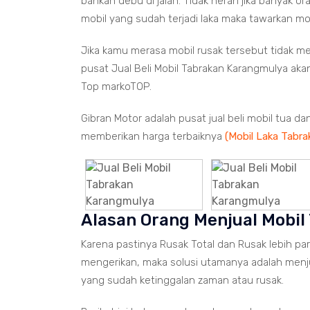
bahkan debu di jalan. Tidak heran jika banyak or
mobil yang sudah terjadi laka maka tawarkan m
Jika kamu merasa mobil rusak tersebut tidak mem
pusat Jual Beli Mobil Tabrakan Karangmulya ak
Top markoTOP.
Gibran Motor adalah pusat jual beli mobil tua d
memberikan harga terbaiknya
(Mobil Laka Tabrak
Alasan Orang Menjual Mobil
Karena pastinya Rusak Total dan Rusak lebih pa
mengerikan, maka solusi utamanya adalah menj
yang sudah ketinggalan zaman atau rusak.