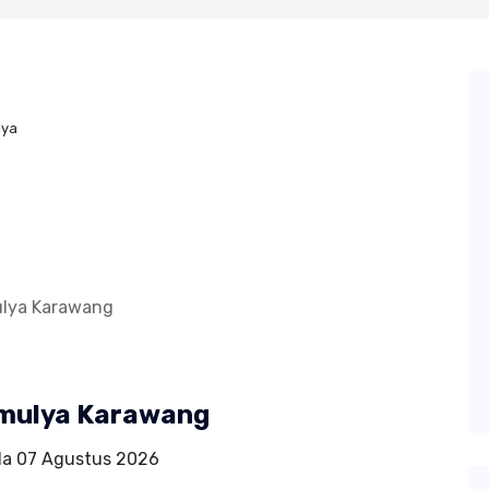
lya
ulya Karawang
gmulya Karawang
da
07 Agustus 2026