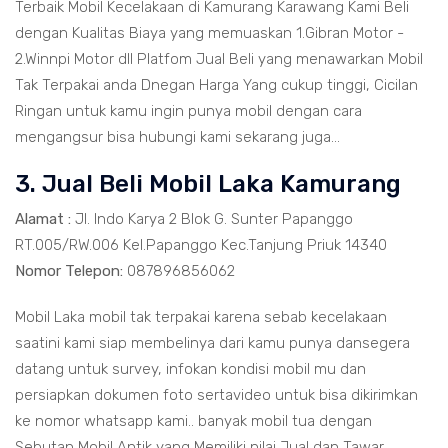
Terbaik Mobil Kecelakaan di Kamurang Karawang Kami Beli
dengan Kualitas Biaya yang memuaskan 1.Gibran Motor -
2.Winnpi Motor dll Platfom Jual Beli yang menawarkan Mobil
Tak Terpakai anda Dnegan Harga Yang cukup tinggi, Cicilan
Ringan untuk kamu ingin punya mobil dengan cara
mengangsur bisa hubungi kami sekarang juga...
3. Jual Beli Mobil Laka Kamurang
Alamat :
Jl. Indo Karya 2 Blok G. Sunter Papanggo
RT.005/RW.006 Kel.Papanggo Kec.Tanjung Priuk 14340
Nomor Telepon:
087896856062
Mobil Laka mobil tak terpakai karena sebab kecelakaan
saatini kami siap membelinya dari kamu punya dansegera
datang untuk survey, infokan kondisi mobil mu dan
persiapkan dokumen foto sertavideo untuk bisa dikirimkan
ke nomor whatsapp kami.. banyak mobil tua dengan
Sebutan Mobil Antik yang Memiliki nilai Jual dan Tawar