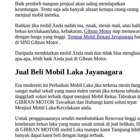
Baik pembeli maupun penjual akan saling mendapatkan
keuntungan. Tentu saja ada banyak alasan kenapa orang-orang
menjual mobil mereka.
Bahkan jika mobil Anda sudah tua, rusak, mesin mati, atau ba
bekas kecelakaan/laka, kebakaran,
Gibran Motor
siap menawar
dengan harga yang tinggi.
Tempat Mobil Bekasi Jayanagara
ha
di SINI Gibran Motor .
Daripada membiarkan mobil Anda mati dan tidak bisa menghas
apa-apa, lebih baik Anda jual di Gibran Motor.
Jual Beli Mobil Laka Jayanagara
Era moderein ini Perbaikan Mobil Laka jika terkena mesin har
sangat mahal sekali yang mana inden mesin jika terkena tabrak
tinggiJadi solusi terbaik dapat menjual Mobil Bekas Tabrakan 
GIBRAN MOTOR Tawarkan dan Hubungi kami solusi tepat
Menjual Mobil Laka/Kecelakaan anda.
Untuk penggunaannya sendiri membutuhkan Renovasi tinggi u
kendaraan bekas laka yang mana susah untuk di jual belikan, 
di GIBRAN MOTOR mobil Laka mampu kami Tampung lebi
banyak dapat kami beli dengan harga terbaik.