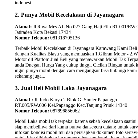
indonesi...
2. Punya Mobil Kecelakaan di Jayanagara
Alamat:
Jl Raya Mes AL No.027,Gang Haji Fiin RT.001/RW.
Jatiraden Kota Bekasi 17434
Nomor Telepon:
081318705136
Terbaik Mobil Kecelakaan di Jayanagara Karawang Kami Beli
dengan Kualitas Biaya yang memuaskan 1.Gibran Motor - 2.W
Motor dll Platfom Jual Beli yang menawarkan Mobil Tak Terpa
anda Dnegan Harga Yang cukup tinggi, Cicilan Ringan untuk
ingin punya mobil dengan cara mengangsur bisa hubungi kami
sekarang juga...
3. Jual Beli Mobil Laka Jayanagara
Alamat :
Jl. Indo Karya 2 Blok G. Sunter Papanggo
RT.005/RW.006 Kel.Papanggo Kec.Tanjung Priuk 14340
Nomor Telepon:
087896856062
Mobil Laka mobil tak terpakai karena sebab kecelakaan saatini
siap membelinya dari kamu punya dansegera datang untuk surv
infokan kondisi mobil mu dan persiapkan dokumen foto sertav
untuk bisa dikirimkan ke nomor whatsapp kami.. banyak mobil