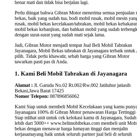
benar mati dan tidak bisa berjalan lagi.
Perlu diingat bahwa Gibran Motor menerima semua penjualan 
bekas, baik yang sudah tua, bodi mobil rusak, mobil mesin yan
rusak, mobil bekas kecelakaan/tabrakan, mobil bekas kebakara
mobil bekas kebanjiran, dan bahkan mobil yang sudah terbengk
dengan surat-surat yang sudah mati sejak lama.
Jadi, Gibran Motor menjadi tempat Jual Beli Mobil Tabrakan
Jayanagara, Mobil Bekas tabrakan di Jayanagara terbaik untuk
pilih. Tidak perlu khawatir, sebab harga yang Gibran Motor
tawarkan pasti pas di Anda.
1. Kami Beli Mobil Tabrakan di Jayanagara
Alamat :
Jl. Garuda No.02 Rt.002/Rw.002 Jatiluhur jatiasih
Bekasi,Jawa Barat 17425
Nomor Telepon:
087896856062
Kami Siap untuk membeli Mobil Kecelakaan yang kamu punya
Jayanagara 100% di Gibran Motor penawaran Harga Tertinggi
Siap mlihat unit untuk cek kelokasi kamu di Jayanagara, Sudah
lebih dari 5000++ www.belimobibekas.com membeli unit Mobi
bekas dengan menawar harga lumayan tinggi dan menjalin
kerjasamayang baik untuk seluruh partner jual beli di seluruh