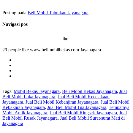
Posting pada
Beli Mobil Tabrakan Jayanagara
Navigasi pos
29 people like www.belimobilbekas.com Jayanagara
Tags:
Mobil Bekas Jayanagara
,
Beli Mobil Bekas Jayanagara
,
Jual
Beli Mobil Laka Jayanagara
,
Jual Beli Mobil Kecelakaan
Jayanagara
,
Jual Beli Mobil Kebanjiran Jayanagara
,
Jual Beli Mobil
Kebakaran Jayanagara
,
Jual Beli Mobil Tua Jayanagara
,
Tempatnya
Mobil Antik Jayanagara
,
Jual Beli Mobil Ringsek Jayanagara
,
Jual
Beli Mobil Rusak Jayanagara
,
Jual Beli Mobil Surat-surat Mati di
Jayanagara